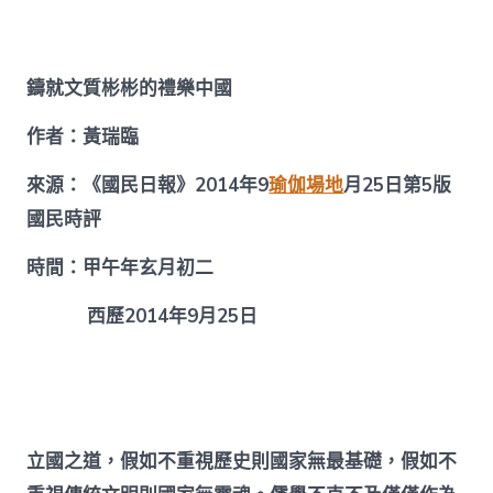
民
日
報】
找
鑄就文質彬彬的禮樂中國
九
宮
格
作者：黃瑞臨
教
室
來源：《國民日報》2014年9
瑜伽場地
月25日第5版
鑄
國民時評
就
文
質
時間：甲午年玄月初二
彬
彬
西歷2014年9月25日
的
禮
樂
中
國〉
中
立國之道，假如不重視歷史則國家無最基礎，假如不