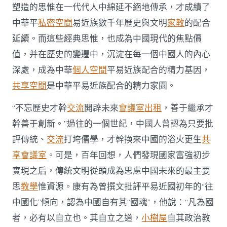
塑造的思惟在一代代人中綿延不絕地傳承，才成績了
中華平
私密空間
易近族數千年歷史與文明
家教
的配合
延續。而這些經典思惟，也成為中國現代的焦點價
值，并在歷史的變遷中，沉淀在每一個中國人的內心
深處，成為中華
個人空間
平易近族配合的精力基因，
共享空間
是中華平易近族配合的精力家園。
“不忘歷史才幹
交流
開辟未來
會議室出租
，善于繼承才
幹善于創新。”過往的一個世紀，中國人曾認為只要批
評傳統、
交流
打垮儒學，才幹換來中國的浴火更生
共
享會議室
。可是，百年回想，人們發現國家富強初步
實現之后，傳統文明從頭成為思慮中國未來的最主要
思
教學
惟資源。康有為曾撰文批評平易近國初年的“往
中國化”傾向，認為中國自有其“國魂”，他說：“凡為國
者，必有以自立也。其自立之道，
小樹屋
自其政治教