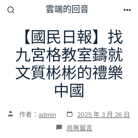
跳
雲端的回音
至
搜
選
尋
單
主
切
【國民日報】找
要
換
開
內
關
九宮格教室鑄就
容
文質彬彬的禮樂
中國
發
文
作者：
admin
2025 年 3 月 26 日
表
章
日
作
在
尚無留言
期
者
〈【國