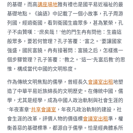
的基礎，而高
講座場地
雅有禮也是國平易近福祉的最
基礎地點。《論語》中記載了一個小故事，孔子周游
列國，經過衛國，看到衛國生齒眾多，甚為繁榮，孔
子不由贊嘆：“庶矣哉！”他的門生冉有問他：生齒這
般眾多，要若何管理？孔子答覆：“富之。”要讓國家
強盛，國民富饒。冉有接著問：富饒之后，怎樣進一
個步驟管理？孔子答覆：“教之。”這一“先富后教”的思
惟，構成當代中國的文明態度。
作為傳統文明焦點的儒學，曾經長久
會議室出租
地塑
造了中華平易近族綿長的文明歷史。在傳統中國，儒
學，尤其是經學，成為中國人政治軌制與社會生涯的
“年夜憲章”
共享會議室
，年夜凡政治軌制的建設，社
會生涯的改革，評價人物的價值標
會議室出租
準，權
衡善惡的基礎標準，都源自于儒學。恰是經典體系所