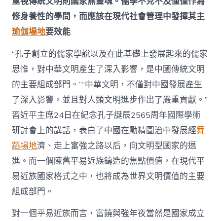
重視傳統文明則國家無靈魂。儒學不克不及僅僅作為
修身養性的學問，而應該在現代社會管理中發揮其主
瑜伽場地
要效能
“孔子創立的儒家學說以及在此基礎上發展起來的儒家
思惟，對中華文明產生了深入影響，是中國傳統文明
的主要組成部門。”“中華文明，不僅對中國發展產生
了深入影響，並且對人類文明進步作出了嚴重貢獻。”
習近平主席24日在紀念孔子誕辰2565周年國際學術
研討會上的講話，表白了中國在勵精圖治中發展經
舞
蹈場地
濟、走上富強之路以后，向文明型國家的邁
進。而一個陳舊平易近族鑄造的焦點價值，在現代平
易近族國家格式之中，也將成為世界文明價值的主要
組成部門。
對一個平易近族而言，富饒與強年夜當然是國家成立