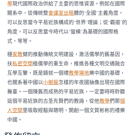
學
現代國際政治供給了主要的思惟資源。例如在國際
關系中，從傳統整
會議室出租
體的“全國”主義角度，
可以反思當今平易近族構成的“世界”理論；從“霸道”的
角度，可以反思當今時代以“蠻橫”為基礎的國際格
式，等等。
穩
家教
健的推動傳統文明建設，激活儒學的舊基因，
扶
私密空間
植儒學的重生命，推進各種文明交通融合
互學互鑒，既是鑄就一個禮
教學場地
樂中國的基礎，
也關系著中國以
小樹屋
怎樣的年夜國抽像出現在國際
舞臺。一個陳舊而成熟的平易近族，一定要時時聆聽
這個平易近族的古圣先賢們的教誨，從他
教學
們那
個
人空間
里吸取經驗與聰明，開創一個文質彬彬的禮樂
中國。