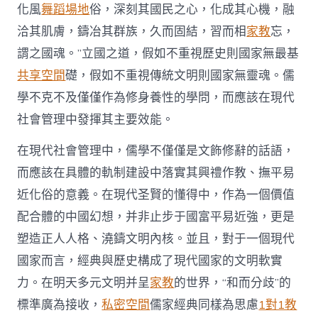
化風
舞蹈場地
俗，深刻其國民之心，化成其心機，融
洽其肌膚，鑄冶其群族，久而固結，習而相
家教
忘，
謂之國魂。”立國之道，假如不重視歷史則國家無最基
共享空間
礎，假如不重視傳統文明則國家無靈魂。儒
學不克不及僅僅作為修身養性的學問，而應該在現代
社會管理中發揮其主要效能。
在現代社會管理中，儒學不僅僅是文飾修辭的話語，
而應該在具體的軌制建設中落實其興禮作教、撫平易
近化俗的意義。在現代圣賢的懂得中，作為一個價值
配合體的中國幻想，并非止步于國富平易近強，更是
塑造正人人格、澆鑄文明內核。並且，對于一個現代
國家而言，經典與歷史構成了現代國家的文明軟實
力。在明天多元文明并呈
家教
的世界，“和而分歧”的
標準廣為接收，
私密空間
儒家經典同樣為思慮
1對1教