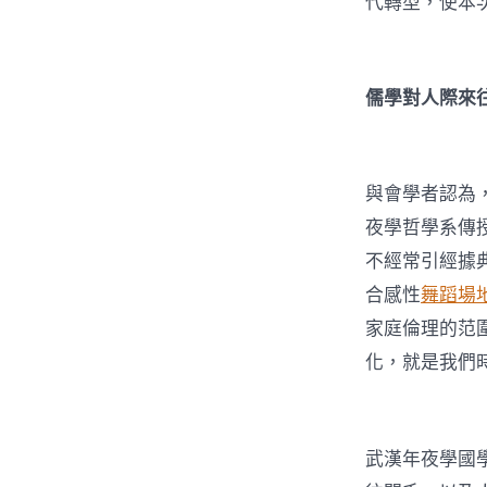
代轉型，使本
儒學對人際來
與會學者認為
夜學哲學系傳
不經常引經據
合感性
舞蹈場
家庭倫理的范
化，就是我們
武漢年夜學國