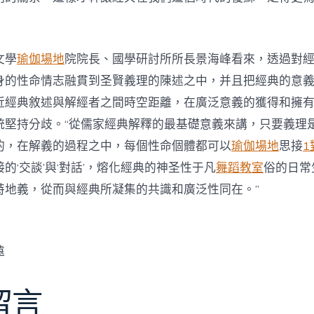
文學
瑜伽場地
院院長、國學研討所所長景海峰看來，透過對
身的性命情志融貫到圣賢義理的陳述之中，并且把經典的意
近經典敘述與解經者之間時空距離，在廣泛意義的獲得和擁
統堅持分歧。“從儒家經典解釋的最基礎意義來講，只要義理
的，在解義的過程之中，每個性命個體都可以
瑜伽場地
思接
1
的‘交談’與‘對話’，熔化經典的神圣性于凡
舞蹈教室
俗的日常
特地義，從而與經典所凝集的共識和廣泛性同在。”
遠
留言