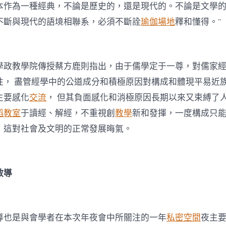
本作為一種經典，不論是歷史的，還是現代的。不論是文學
不斷與現代的語境相聯系，必須不斷詮
瑜伽場地
釋和懂得。”
學政教學院傳授蔡方鹿則指出，由于儒學定于一尊，對儒家
性， 盡管經學中的公道成分和積極原因對構成和體現平易近
主要感化
交流
， 但其負面感化和消極原因長期以來又束縛了
蹈教室
于讀經、解經，不重視創
教學
新和發揮，一度構成只
，這對社會及文明的正常發展晦氣。
教導
導也是與會學者在本次年夜會中所關注的一年
私密空間
夜主