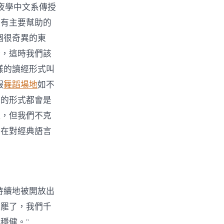
夜學中文系傳授
是有主要幫助的
個很奇異的東
話，這時我們該
樣的讀經形式叫
假
舞蹈場地
如不
經的形式都會是
理，但我們不克
留在對經典語言
持續地被開放出
腕罷了，我們千
穩健。”