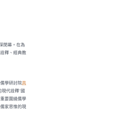
深閉幕。在為
代詮釋、經典教
〉
學儒學研討院
共
現代詮釋”國
者重要圍繞儒學
代儒家思惟的現