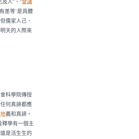
及人”、“
會議
愛有差等”是具體
，但儒家人己、
對明天的人際來
社會科學院傳授
，任何真諦都應
場地
義和真諦。
詮釋學有一個主
永遠是活生生的