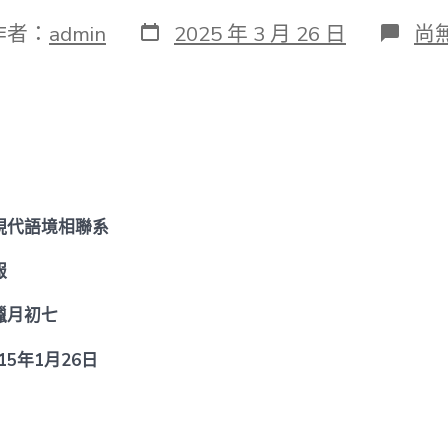
發
在
作者：
admin
2025 年 3 月 26 日
尚
表
〈
日
圳
期
商
報
找
九
宮
格
交
現代語境相聯系
流
“經
典
報
經
學
臘月初七
與
儒
年1月26日
家
思
惟
的