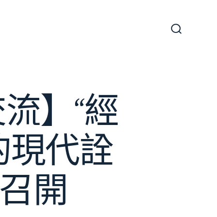
搜
尋
切
換
開
關
流】“經
的現代詮
會召開