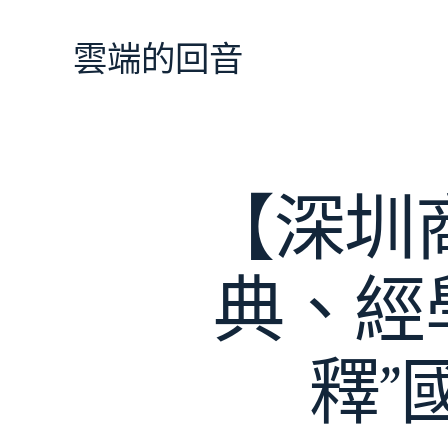
跳
至
雲端的回音
主
要
內
容
【深圳
典、經
釋”