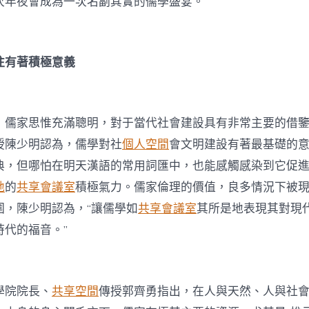
次年夜會成為一次名副其實的儒學盛宴。
往有著積極意義
，儒家思惟充滿聰明，對于當代社會建設具有非常主要的借
授陳少明認為，儒學對社
個人空間
會文明建設有著最基礎的
典，但哪怕在明天漢語的常用詞匯中，也能感觸感染到它促
地
的
共享會議室
積極氣力。儒家倫理的價值，良多情況下被
圍，陳少明認為，“讓儒學如
共享會議室
其所是地表現其對現
時代的福音。”
學院院長、
共享空間
傳授郭齊勇指出，在人與天然、人與社