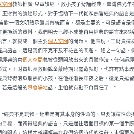
享空間
教師推廣“兒童讀經’，教小孩子背誦經典，臺灣佛光年
，王財貴的讀經形式，對于協助下一代從頭熟習經典的語言
語言對一個文明體承繼其傳統而言，都是主要的。可是語言是
在更換新的資料，我們明天已經不成能再用經典的語言來說
語言，就變成一個主要
個人空間
的問題。”他表現，王財貴這
經典語言，這是我們不克不及不檢查的問題。“總之一句話，
讓經典的意
個人空間
義被從頭開放出來的具體作法，任何讀
形式。王財貴師長教師說童蒙時期只需背就好，也許有點事
經典背得滾瓜爛熟的小孩，在他逐漸長年夜之后，還是只逗
，若是這般的
聚會場地
話，生怕就有點不負責任了。”
，“經典不是玩物，經典是有其本身的性命的，只要讓這性命
的目標，而背得經典的語言，只是通往這個目標的某一個手
們的關系，這樣才幹讓經典在我們這個時代的復蘇，走得更為