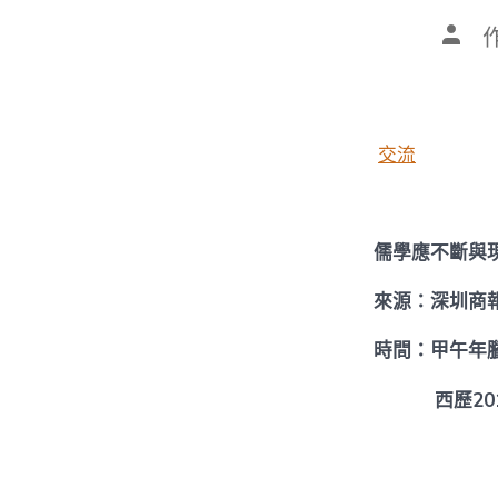
文
章
作
者
交流
儒學應不斷與
來源：深圳商
時間：甲午年
西歷2015