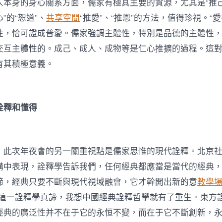
人本身的身心關系方面，儒家有極其主要的資源，尤其是“推己
”的“恕道”、
共享空間
“推愛”、“推恩”的方法，值得珍視。“
性，恰可證成普愛。儒家強調主體性，特別是品德的主體性
交互主體性的。成己、成人、成物等是仁心推擴的過程。這
有其積極意義。
詮釋和懂得
，此次年夜會的另一關重視點是儒家思惟的現代詮釋。北京
講中表現，詮釋學告訴我們，任何經典都應當是當代的經典
諦，經典只要不斷與現代視域融會，它才幹開出新的意
教學
住這一詮釋學真諦，我想中國經典詮釋哲學就有了重生。東方
經典的廣泛性并不在于它的永恒不變，而在于它不斷創新，