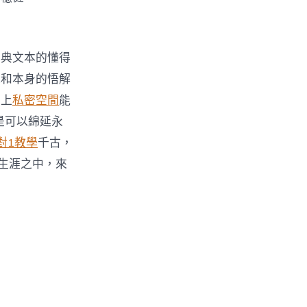
經典文本的懂得
義和本身的悟解
有上
私密空間
能
是可以綿延永
對1教學
千古，
生涯之中，來