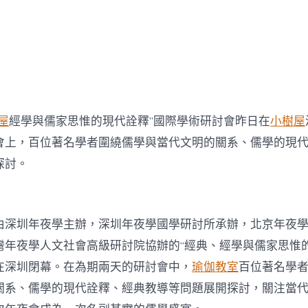
現
代
詮
釋”
國
際
學
術
研
屋
經學與儒家思惟的現代詮釋”國際學術研討會昨日在
小樹屋
討
會
會上，百位著名學者圍繞儒學與當代文明的關系、儒學的現
召
探討。
開
中
由深圳年夜學主辦，深圳年夜學國學研討所承辦，北京年夜
灣年夜學人文社會高級研討院協辦的“經典、經學與儒家思惟的
在深圳閉幕。在為期兩天的研討會中，
瑜伽教室
百位著名學
關系、儒學的現代詮釋、經典教導等問題展開探討，關注當