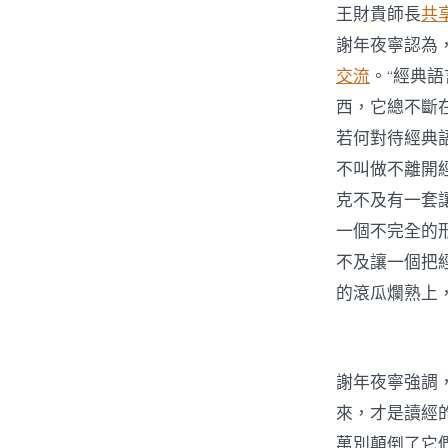
王財貴師長
共
謝年夜寧認為
交流
。“經典
西，它總不斷
若何對待經典
不叫做不離開
克不及有一套
一個不完全的
不及讓一個把
的滾瓜爛熟上
謝年夜寧強調
來，才是讀經
萬別顛倒了它