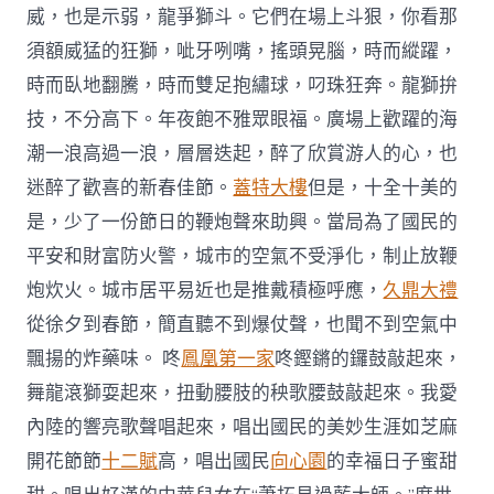
威，也是示弱，龍爭獅斗。它們在場上斗狠，你看那
須額威猛的狂獅，呲牙咧嘴，搖頭晃腦，時而縱躍，
時而臥地翻騰，時而雙足抱繡球，叼珠狂奔。龍獅拚
技，不分高下。年夜飽不雅眾眼福。廣場上歡躍的海
潮一浪高過一浪，層層迭起，醉了欣賞游人的心，也
迷醉了歡喜的新春佳節。
蓋特大樓
但是，十全十美的
是，少了一份節日的鞭炮聲來助興。當局為了國民的
平安和財富防火警，城市的空氣不受淨化，制止放鞭
炮炊火。城市居平易近也是推戴積極呼應，
久鼎大禮
從徐夕到春節，簡直聽不到爆仗聲，也聞不到空氣中
飄揚的炸藥味。 咚
鳳凰第一家
咚鏗鏘的鑼鼓敲起來，
舞龍滾獅耍起來，扭動腰肢的秧歌腰鼓敲起來。我愛
內陸的響亮歌聲唱起來，唱出國民的美妙生涯如芝麻
開花節節
十二賦
高，唱出國民
向心園
的幸福日子蜜甜