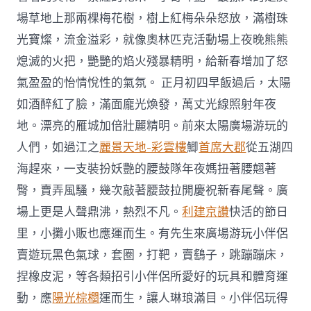
場草地上那兩棵梅花樹，樹上紅梅朵朵怒放，滿樹珠
光寶燦，流金溢彩，就像奧林匹克活動場上夜晚熊熊
熄滅的火把，艷艷的焰火殘暴精明，給新春增加了怒
氣盈盈的怡情悅性的氣氛。 正月初四早飯過后，太陽
如酒醉紅了臉，滿面龐光煥發，萬丈光線照射年夜
地。漂亮的雁城加倍壯麗精明。前來太陽廣場游玩的
人們，如過江之
麗景天地-彩雲樓
鯽
首席大郡
從五湖四
海趕來，一支裝扮妖艷的腰鼓隊年夜媽扭著腰翹著
臀，賣弄風騷，幾次敲著腰鼓拉開慶祝新春尾聲。廣
場上更是人聲鼎沸，熱烈不凡。
利建京讚
快活的節日
里，小攤小販也應運而生。有先生來廣場游玩小伴侶
賣遊玩黑色氣球，套圈，打靶，賣鷂子，跳蹦蹦床，
捏橡皮泥，等各類招引小伴侶所愛好的玩具和體育運
動，應
陽光棕櫚
運而生，讓人琳琅滿目。小伴侶玩得