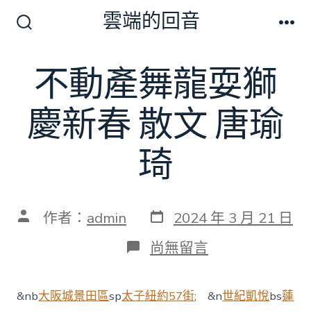
跳
雲端的回音
至
搜
選
尋
單
主
切
不動產舞龍耍獅
要
換
開
內
關
慶新春 散文 唐瑜
容
琦
發
文
作者：
admin
2024 年 3 月 21 日
表
章
日
作
在
尚無留言
期
者
〈不
動
產
&nb
大阪城景田區
sp
太子紐約57街
; &n
世紀凱悅
bs
蓮
舞