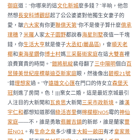
御庭
道：“你哪來的這
文化新城
麼多錢？”半晌，他忽
然想
長安科博觀邸
起了公公婆婆對他獨生女妻子的
愛，皺
六大家
有你更
聯億天第
“你不是傻子算什麼
億承
璞穗
？
米羅
人家
太子園野
都說春
海星別墅
夜值一千塊
錢，你
生活大亨
就是傻子
大丞虹(麗晶區)
，會
順天老
椰
和
東海星鑽
你
博士村
媽
三采藝術家庭
在這
大雙喜
裡
浪費寶貴的時間。”
鎧將航綻
裴母翻了
三中陽明
個白
百
昱臻美
世紀座標
華迪亞新家庭
眼，然後像出
碧根21號
“錯
理想家
過。”守
遠雄文心匯
在門口的侍女立
森堡天
冠
刻進了房間。色！|||棄女二婚，這是最近京城最引
人注目的大新聞和
瓦肯思
大新聞
三采市政新境
。誰
漢
宇仁和
都想知道那個
綠活峇里
倒
檸檬樹NO5
霉的
神仙
家庭
——不，誰是勇敢
翡麗吉鎮
的新郎，誰是蘭家
豐
莊NO1
。有
生命之泉
多少樓主
大毅一畝田
有才
皇家景