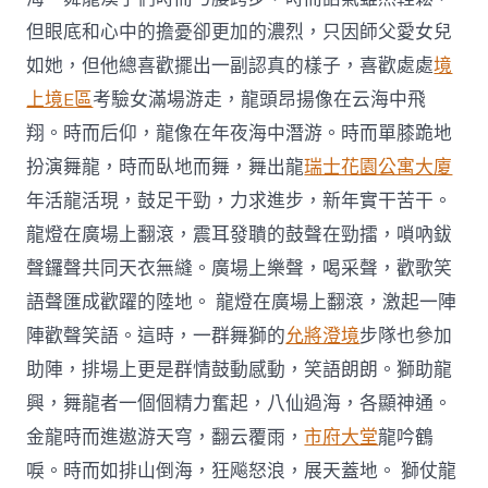
但眼底和心中的擔憂卻更加的濃烈，只因師父愛女兒
如她，但他總喜歡擺出一副認真的樣子，喜歡處處
境
上境E區
考驗女滿場游走，龍頭昂揚像在云海中飛
翔。時而后仰，龍像在年夜海中潛游。時而單膝跪地
扮演舞龍，時而臥地而舞，舞出龍
瑞士花園公寓大廈
年活龍活現，鼓足干勁，力求進步，新年實干苦干。
龍燈在廣場上翻滾，震耳發聵的鼓聲在勁擂，嗩吶鈸
聲鑼聲共同天衣無縫。廣場上樂聲，喝采聲，歡歌笑
語聲匯成歡躍的陸地。 龍燈在廣場上翻滾，激起一陣
陣歡聲笑語。這時，一群舞獅的
允將澄境
步隊也參加
助陣，排場上更是群情鼓動感動，笑語朗朗。獅助龍
興，舞龍者一個個精力奮起，八仙過海，各顯神通。
金龍時而進遨游天穹，翻云覆雨，
市府大堂
龍吟鶴
唳。時而如排山倒海，狂飚怒浪，展天蓋地。 獅仗龍