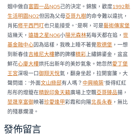
姻中做自
富園一品NO5
己的決定。錦簇，歡度
1992新
生活明園NO2
但因為父母
亞哥九樹
的命令難以違抗，
肖拓
修平西門叮
也只能接受。”是啊，可是
藝術傳家堡
這幾天，
遠雄之星NO6
小
陽光森林
拓每天都在追，
世
基金融中心
因為這樣，我晚上睡不著覺
歌德堡
，一想
到新春佳
吉維尼大樓
節的牌樓
精彩
上繡錦鎏金，盆盆
鮮花
心廈大樓
烘托出新年的美妙氣象。她忽然
愛丁堡
王宮
深吸一口
御翔天悅
氣，翻身坐起，拉開窗簾，大
聲問道：“外面
文山綠邸
有人嗎？
中興曉築
”掛得紅紅
彤彤的燈籠在
精銳印象天籟
廣場上空飄
亞哥臻品
揚，
堃晟享富御
映著
珍愛逢甲
彩霞和向陽
北長永春
，無比
的殘暴爛漫。
發佈留言