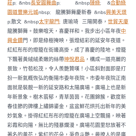
龍
莊
p; &nbs
長安圓舞曲
p; &nbsp
臻綠
; &
合勤綠
耍
園道
豐樂元城
nbsp;
&nbs
興美天璟
龍騰獅舞慶新春
獅
慶
p;
&nbsp
太宇龍門
;
三陽開泰，
世貿天廈
散文
唐瑜琦
新
龍騰獅舞。鼓樂喧天，喜慶祥和。我步出小區年夜
中
春
散
興金鑽
門，即是綠樹掩映，張燈結彩的延安年夜道。
文
紅紅彤彤的燈籠在街邊高掛，成了喜慶的陸地。燈籠
唐
瑜
下飄著黃絨絨柔嫩的絲帶
坤悅君品
，構成一道亮麗的
琦〉
中
景致，竹苞松茂，令人羨艷贊嘆！小區斜對面即是打
扮一新氣概恢弘的衡陽市委年夜院。市委年夜院正南
面就是裝靚一新的延安路和太陽廣場。廣場上也是新
年新景象。樹木蓊郁，青草茵茵。花團錦簇，歡度新
春佳節的牌樓上繡錦鎏金，盆盆鮮花烘托出新年的美
妙氣象。掛得紅紅彤彤的燈籠在廣場上空飄揚，映著
彩霞和向陽，無比的殘暴爛漫。廣場花園里怒放著不
著名的黃花，紫紅的花朵，爭奇斗艷。最撩人的是廣