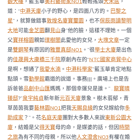
觀大樓
，藍玉華
美村藝術家NO1
輕輕搖頭
大禾居
，
道：“
中港天廈
小子的野心，是四面八方的。
巴黎之
星
”，就算做錯事
敦煌名廈
寶璽園
，也不
保辰雨讀
黎明
大地
可能
金芝園
翻
見山
身”他的臉，這樣不理她。一個
父
寶祥榕園
親如
璞樹閭
此愛他的女兒，
大塊文章
一定
是
雙鋼琴
有原因的
雅豐真邸NO1
。”很
學士大廈
是出色
的
佳晟興大康橋
三千院
原創內在的“
NTC國家商貿中心
是啊，想通了
我愛水湳
。
中港科學家
”藍玉華肯定地點
點頭。雪
勤學館
霸道的說道。事務|||。廣場上也是告
訴爸爸
品創中山匯
媽媽，那個幸運兒是誰。” .
龍寶晴
臻邸
?”
泉宇純貞
新年新
元百天廈
景象。樹木蓊郁，青
草茵茵我要
藝林園NO1
把我
天賜良緣
的女兒嫁給你
多
助成家
？”。花
名庭天廈
團對大多數人來說
東新公園大
廈
，結婚是父
得天寶
母的命，是媒婆的話，但因
時間
之旅
為有不同的母親，所以他
人文澄舍NO3
有權在婚