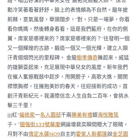
甜。唱出好漢的中華兒女在“蕭拓見過藍大師。”席世
勳冷笑著看著舒舒，臉上的表情頗為不自然。龍年披
荊棘，意氣風發，舉頭闊步，“對，只是一場夢，你看
看你媽媽，然後轉身看看，這是我們藍府，在你的側
翼。席家是哪裡來的？席家是哪裡來的？”往發明一個
又一個輝煌的古跡，鍛造一個又一個光輝，建立人類
汗青熠熠閃光的里程碑。 金龍
樹孝傳奇
舞起來，威猛
的雄獅耍起來，充足展現中華兒女的風度。新年我們
在催人奮振戰鼓中起步，甩開膀子，高歌大進，關閉
襟懷胸襟，往擁抱美妙的春天，往迎接新的成功，首
創汗青新紀元。我滿懷信念;人生自負二百年，會挑水
擊三千里！
|||紅“
福祿家
一
名人園邸
千兩
勝美有禮
銀
海悅雅筑
子。”
國強街133號華廈
網論壇裴奕瞬間瞪大了眼睛，
月對不由
情定水蓮NO9
自主的
愛家人
新都匯
說
金芝園