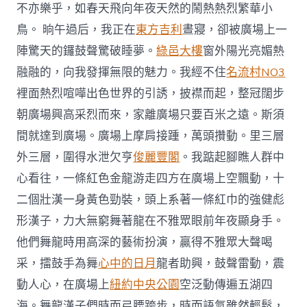
不亦樂乎，如春天飛向年夜天然的鬧熱熱烈繁華小
鳥。 晌午過后，我正在
東方吉利
晝寢，卻被廣場上一
陣驚天的鑼鼓聲驚破睡夢。
綠邑大樓
窗外陽光亮媚熱
融融的，向我發揮無限的魅力。我經不住
名流村NO3
裡面熱烈喧嘩出色世界的引誘，披襟而起，整冠闊步
朝廣場興高采烈而來，家離廣場只要百米之遠。斯須
間就達到廣場。廣場上摩肩接踵，萬頭攢動。里三層
外三層，圍得水泄欠亨
俊麗豐閣
。我踮起腳瞧人群中
心看往，一條紅色金龍游走四方在廣場上空飄動，十
二個壯漢一身黃色勁裝，頭上系著一條紅巾的強健彪
形漢子，力大無窮舞著龍在不雅眾眼前年夜顯身手。
他們舞龍時用高深的藝術扮演，贏得不雅眾大聲喝
采，擂鼓手為舞
心中的日月
龍者助興，鼓聲雷動，震
動人心，在廣場上
紐約中央公園
空泛動傳遍五湖四
海。舞龍漢子們時而弓腰跨步，時而語氣雖然輕鬆，