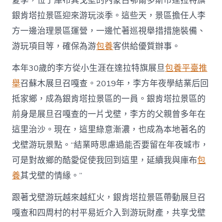
夏季，位于庫布其戈壁的內蒙古鄂爾多斯市達拉特旗
年
銀肯塔拉景區迎來游玩淡季。這些天，景區擔任人李
夜
先
方一邊治理景區運營，一邊忙著巡視舉措措施裝備、
生
的
游玩項目等，確保為游
包養
客供給優質辦事。
“庫
布
本年30歲的李方從小生涯在達拉特旗展旦
包養平臺推
其
舉
召蘇木展旦召嘎查。2019年，李方年夜學結業后回
情
緣”
抵家鄉，成為銀肯塔拉景區的一員。銀肯塔拉景區的
_
前身是展旦召嘎查的一片戈壁，李方的父親曾多年在
中
國
這里治沙。現在，這里綠意漸濃，也成為本地著名的
網〉
戈壁游玩景點。“結業時思慮過能否要留在年夜城市，
中
可是對故鄉的酷愛促使我回到這里，延續我與庫布
包
養
其戈壁的情緣。”
跟著戈壁游玩越來越紅火，銀肯塔拉景區帶動展旦召
嘎查和四周村的村平易近介入到游玩財產，共享戈壁