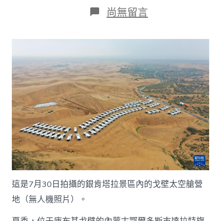
日
作
在
尚無留言
期
者
〈四
時
中
國
｜
戈
壁
增
綠
又
生
金
查
包
養
價
錢
這是7月30日拍攝的銀肯塔拉景區內的戈壁太空艙營
一
名
地（無人機照片）。
返
鄉