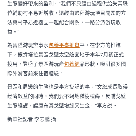
生態變好帶來的盈利。“我們不只經由過程供給失業職
位輔助村平易近增收，還經由過程游玩項目開闢的方
法與村平易近樹立一起配合關系，一路分派游玩收
益。”
為晉陞游玩辦事水
包養平臺推舉
平，在李方的推進
下，銀肯塔拉景區戈壁太空艙營地于本年7月初正式
投用，豐盛了景區游玩產
包養網
品形狀，吸引很多國
際外游客前來住宿體驗。
景區和周邊的生態也是李方掛記的事。“文旅成長取得
經濟效益的同時，我們要不竭地種樹植綠，反哺戈壁
生態維護，讓庫布其戈壁增綠又生金。”李方說。
新華社記者 李志鵬 攝