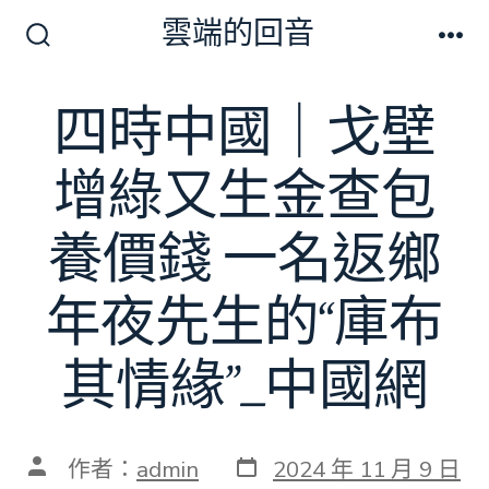
跳
雲端的回音
至
搜
選
尋
單
主
切
四時中國｜戈壁
要
換
開
內
關
增綠又生金查包
容
養價錢 一名返鄉
年夜先生的“庫布
其情緣”_中國網
發
文
作者：
admin
2024 年 11 月 9 日
表
章