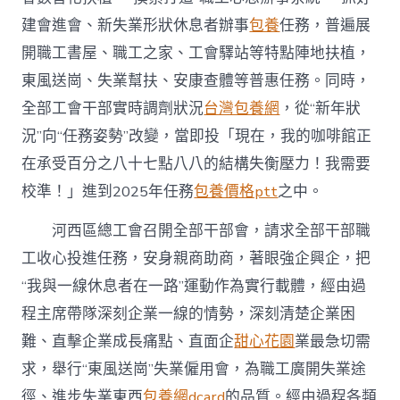
建會進會、新失業形狀休息者辦事
包養
任務，普遍展
開職工書屋、職工之家、工會驛站等特點陣地扶植，
東風送崗、失業幫扶、安康查體等普惠任務。同時，
全部工會干部實時調劑狀況
台灣包養網
，從“新年狀
況”向“任務姿勢”改變，當即投「現在，我的咖啡館正
在承受百分之八十七點八八的結構失衡壓力！我需要
校準！」進到2025年任務
包養價格ptt
之中。
河西區總工會召開全部干部會，請求全部干部職
工收心投進任務，安身親商助商，著眼強企興企，把
“我與一線休息者在一路”運動作為實行載體，經由過
程主席帶隊深刻企業一線的情勢，深刻清楚企業困
難、直擊企業成長痛點、直面企
甜心花園
業最急切需
求，舉行“東風送崗”失業僱用會，為職工廣開失業途
徑、進步失業東西
包養網dcard
的品質。經由過程各類