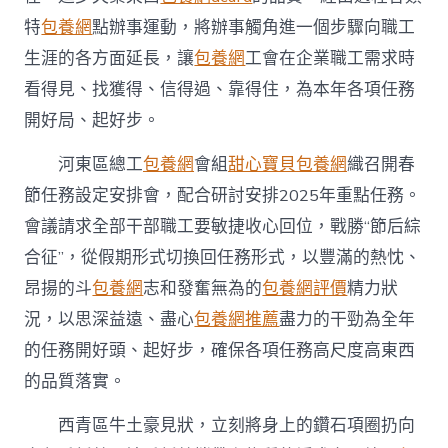
特
包養網
點辦事運動，將辦事觸角進一個步驟向職工
生涯的各方面延長，讓
包養網
工會在企業職工需求時
看得見、找獲得、信得過、靠得住，為本年各項任務
開好局、起好步。
河東區總工
包養網
會組
甜心寶貝包養網
織召開春
節任務設定安排會，配合研討安排2025年重點任務。
會議請求全部干部職工要敏捷收心回位，戰勝“節后綜
合征”，從假期形式切換回任務形式，以豐滿的熱忱、
昂揚的斗
包養網
志和發奮無為的
包養網評價
精力狀
況，以思深益遠、盡心
包養網推薦
盡力的干勁為全年
的任務開好頭、起好步，確保各項任務高尺度高東西
的品質落實。
西青區牛土豪見狀，立刻將身上的鑽石項圈扔向