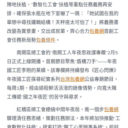
進
陣地扶植、“數智化工會”扶植等重點任務義務再安
任
務〉
排，確保張水瓶在地下室嚇了一跳：「她試圖在我的
中
單戀中尋找邏輯結構！天秤座太可怕了！」將義務書
改變為實景畫，交出成就單，齊心合力
包養網
首創工
會任務新局勢
包養條件
。
南開區總工會的“南開工人年夜思政課專欄”2月5
日正式上線開播。首期節目聚焦“盾構刀手”——年夜
國工匠李剛的業績。該專欄將持續發布《匠心閃爍》
年夜國工匠探尋紀實系列
台灣包養網
公益專題節目，
每周1期，經由過程鮮活活潑的錄像情勢，向寬大職
工傳遞“國之年夜匠”的苦守與尋求。
紅橋區總工會繚繞中間年夜局，進一個步
包養網
驟理清任務思緒，策劃任務辦法，本年將加快推動“工
會數智化扶植”，摸索打造“職工心思辦事系統”，抓好