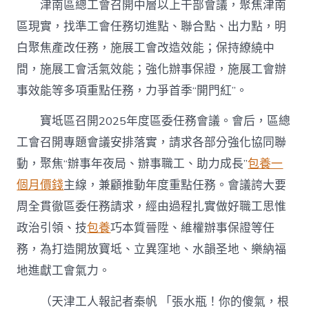
津南區總工會召開中層以上干部會議，聚焦津南
區現實，找準工會任務切進點、聯合點、出力點，明
白聚焦產改任務，施展工會改造效能；保持繚繞中
間，施展工會活氣效能；強化辦事保證，施展工會辦
事效能等多項重點任務，力爭首季“開門紅”。
寶坻區召開2025年度區委任務會議。會后，區總
工會召開專題會議安排落實，請求各部分強化協同聯
動，聚焦“辦事年夜局、辦事職工、助力成長”
包養一
個月價錢
主線，兼顧推動年度重點任務。會議誇大要
周全貫徹區委任務請求，經由過程扎實做好職工思惟
政治引領、技
包養
巧本質晉陞、維權辦事保證等任
務，為打造開放寶坻、立異窪地、水韻圣地、樂納福
地進獻工會氣力。
（
天津工人報記者秦帆 「張水瓶！你的傻氣，根