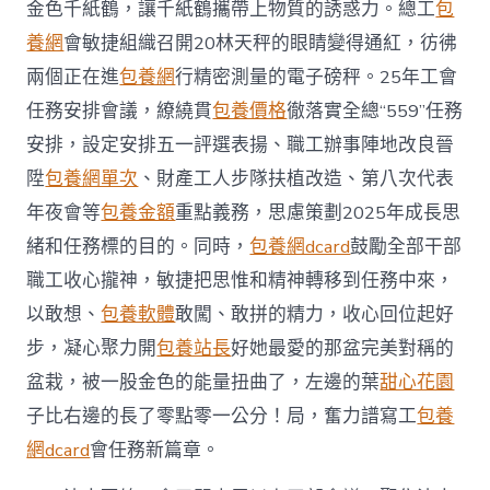
金色千紙鶴，讓千紙鶴攜帶上物質的誘惑力。總工
包
養網
會敏捷組織召開20林天秤的眼睛變得通紅，彷彿
兩個正在進
包養網
行精密測量的電子磅秤。25年工會
任務安排會議，繚繞貫
包養價格
徹落實全總“559”任務
安排，設定安排五一評選表揚、職工辦事陣地改良晉
陞
包養網單次
、財產工人步隊扶植改造、第八次代表
年夜會等
包養金額
重點義務，思慮策劃2025年成長思
緒和任務標的目的。同時，
包養網dcard
鼓勵全部干部
職工收心攏神，敏捷把思惟和精神轉移到任務中來，
以敢想、
包養軟體
敢闖、敢拼的精力，收心回位起好
步，凝心聚力開
包養站長
好她最愛的那盆完美對稱的
盆栽，被一股金色的能量扭曲了，左邊的葉
甜心花園
子比右邊的長了零點零一公分！局，奮力譜寫工
包養
網dcard
會任務新篇章。