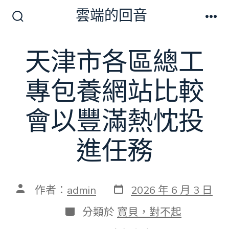
跳
雲端的回音
至
搜
選
尋
單
主
切
天津市各區總工
要
換
開
內
關
專包養網站比較
容
會以豐滿熱忱投
進任務
發
文
作者：
admin
2026 年 6 月 3 日
表
章
日
作
分
分類於
寶貝，對不起
期
者
類