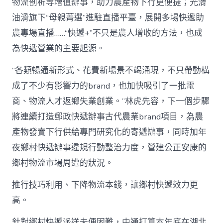
物流剖析等增值辦事，助力農產物下行更便捷；光滑
油滑旗下“母親菁選”進駐直播平臺，展開多場快遞助
農專場直播……“快遞+”不只是農人增收的方法，也成
為快遞營業的主要起源。
“各類暢通新形式、花費新場景不竭涌現，不只帶動構
成了不少有影響力的brand，也加快吸引了一批電
商、物流人才返鄉失業創業。”林虎先容，下一個步驟
將連續打造郵政快遞辦事古代農業brand項目，為農
產物發賣下行供給專門研究化的寄遞辦事，同時加年
夜鄉村快遞辦事違規行動整治力度，營建公正安康的
鄉村物流市場周遭的狀況。
推行技巧利用、下降物流本錢，讓鄉村快遞效力更
高。
針對鄉村快遞派送未便困難，中通打算本年底在湖北