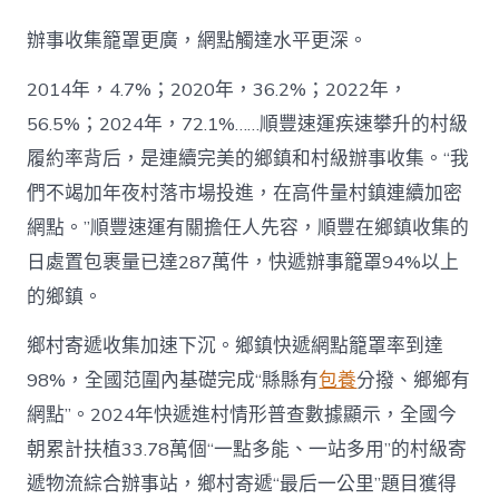
辦事收集籠罩更廣，網點觸達水平更深。
2014年，4.7%；2020年，36.2%；2022年，
56.5%；2024年，72.1%……順豐速運疾速攀升的村級
履約率背后，是連續完美的鄉鎮和村級辦事收集。“我
們不竭加年夜村落市場投進，在高件量村鎮連續加密
網點。”順豐速運有關擔任人先容，順豐在鄉鎮收集的
日處置包裹量已達287萬件，快遞辦事籠罩94%以上
的鄉鎮。
鄉村寄遞收集加速下沉。鄉鎮快遞網點籠罩率到達
98%，全國范圍內基礎完成“縣縣有
包養
分撥、鄉鄉有
網點”。2024年快遞進村情形普查數據顯示，全國今
朝累計扶植33.78萬個“一點多能、一站多用”的村級寄
遞物流綜合辦事站，鄉村寄遞“最后一公里”題目獲得