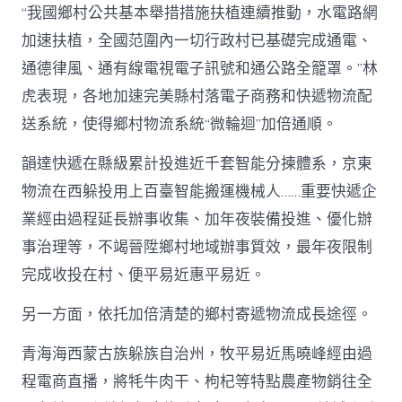
“我國鄉村公共基本舉措措施扶植連續推動，水電路網
加速扶植，全國范圍內一切行政村已基礎完成通電、
通德律風、通有線電視電子訊號和通公路全籠罩。”林
虎表現，各地加速完美縣村落電子商務和快遞物流配
送系統，使得鄉村物流系統“微輪迴”加倍通順。
韻達快遞在縣級累計投進近千套智能分揀體系，京東
物流在西躲投用上百臺智能搬運機械人……重要快遞企
業經由過程延長辦事收集、加年夜裝備投進、優化辦
事治理等，不竭晉陞鄉村地域辦事質效，最年夜限制
完成收投在村、便平易近惠平易近。
另一方面，依托加倍清楚的鄉村寄遞物流成長途徑。
青海海西蒙古族躲族自治州，牧平易近馬曉峰經由過
程電商直播，將牦牛肉干、枸杞等特點農產物銷往全