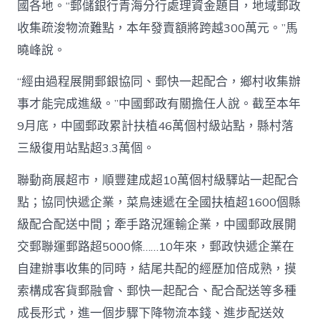
國各地。“郵儲銀行青海分行處理資金題目，地域郵政
收集疏浚物流難點，本年發賣額將跨越300萬元。”馬
曉峰說。
“經由過程展開郵銀協同、郵快一起配合，鄉村收集辦
事才能完成進級。”中國郵政有關擔任人說。截至本年
9月底，中國郵政累計扶植46萬個村級站點，縣村落
三級復用站點超3.3萬個。
聯動商展超市，順豐建成超10萬個村級驛站一起配合
點；協同快遞企業，菜鳥速遞在全國扶植超1600個縣
級配合配送中間；牽手路況運輸企業，中國郵政展開
交郵聯運郵路超5000條……10年來，郵政快遞企業在
自建辦事收集的同時，結尾共配的經歷加倍成熟，摸
索構成客貨郵融會、郵快一起配合、配合配送等多種
成長形式，進一個步驟下降物流本錢、進步配送效