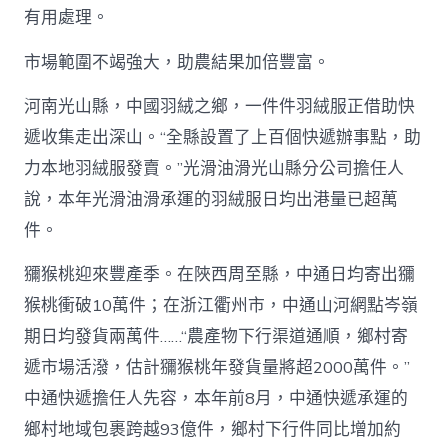
有用處理。
市場範圍不竭強大，助農結果加倍豐富。
河南光山縣，中國羽絨之鄉，一件件羽絨服正借助快
遞收集走出深山。“全縣設置了上百個快遞辦事點，助
力本地羽絨服發賣。”光滑油滑光山縣分公司擔任人
說，本年光滑油滑承運的羽絨服日均出港量已超萬
件。
獼猴桃迎來豐產季。在陜西周至縣，中通日均寄出獼
猴桃衝破10萬件；在浙江衢州市，中通山河網點岑嶺
期日均發貨兩萬件……“農產物下行渠道通順，鄉村寄
遞市場活潑，估計獼猴桃年發貨量將超2000萬件。”
中通快遞擔任人先容，本年前8月，中通快遞承運的
鄉村地域包裹跨越93億件，鄉村下行件同比增加約