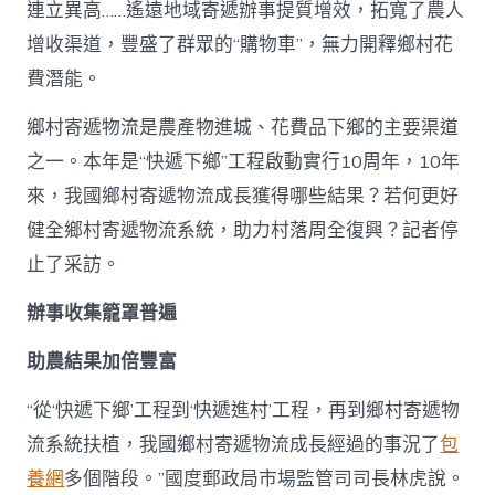
連立異高……遙遠地域寄遞辦事提質增效，拓寬了農人
增收渠道，豐盛了群眾的“購物車”，無力開釋鄉村花
費潛能。
鄉村寄遞物流是農產物進城、花費品下鄉的主要渠道
之一。本年是“快遞下鄉”工程啟動實行10周年，10年
來，我國鄉村寄遞物流成長獲得哪些結果？若何更好
健全鄉村寄遞物流系統，助力村落周全復興？記者停
止了采訪。
辦事收集籠罩普遍
助農結果加倍豐富
“從‘快遞下鄉’工程到‘快遞進村’工程，再到鄉村寄遞物
流系統扶植，我國鄉村寄遞物流成長經過的事況了
包
養網
多個階段。”國度郵政局市場監管司司長林虎說。