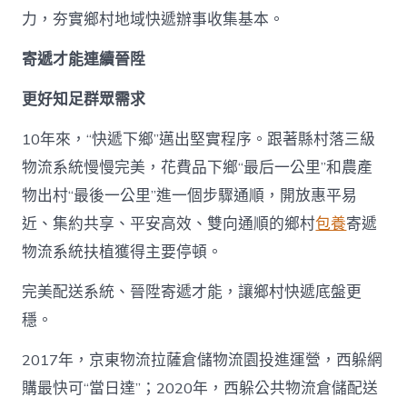
力，夯實鄉村地域快遞辦事收集基本。
寄遞才能連續晉陞
更好知足群眾需求
10年來，“快遞下鄉”邁出堅實程序。跟著縣村落三級
物流系統慢慢完美，花費品下鄉“最后一公里”和農產
物出村“最後一公里”進一個步驟通順，開放惠平易
近、集約共享、平安高效、雙向通順的鄉村
包養
寄遞
物流系統扶植獲得主要停頓。
完美配送系統、晉陞寄遞才能，讓鄉村快遞底盤更
穩。
2017年，京東物流拉薩倉儲物流園投進運營，西躲網
購最快可“當日達”；2020年，西躲公共物流倉儲配送