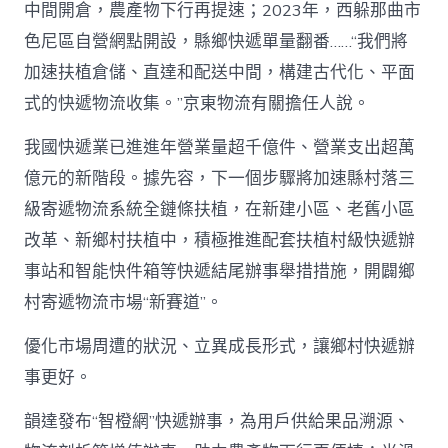
中間開倉，農產物下行再提速；2023年，西躲那曲市
色尼區自營網點開設，縣鄉快遞單量翻番……“我們將
加速扶植倉儲、直達和配送中間，構建古代化、平面
式的快遞物流收集。”京東物流有關擔任人說。
我國快遞業已進進年營業量超千億件、營業支出超萬
億元的新階段。據先容，下一個步驟將加速縣村落三
級寄遞物流系統全鏈條扶植，在新建小區、老舊小區
改革、新鄉村扶植中，積極推進配套扶植村級快遞辦
事站和智能快件箱等快遞結尾辦事舉措措施，開闢鄉
村寄遞物流市場“新賽道”。
優化市場周遭的狀況、立異成長形式，讓鄉村快遞辦
事更好。
韻達發布“智橙網”快遞辦事，為用戶供給果品溯源、