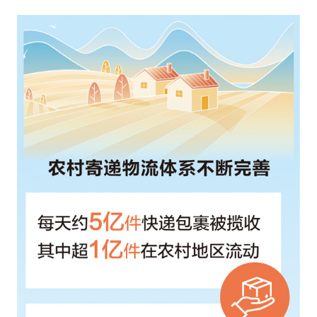
遞
下
鄉
送
達
幸
福
（年
夜
數
據
察
看
查
包
養
網
心
得）
_
中
國
網〉