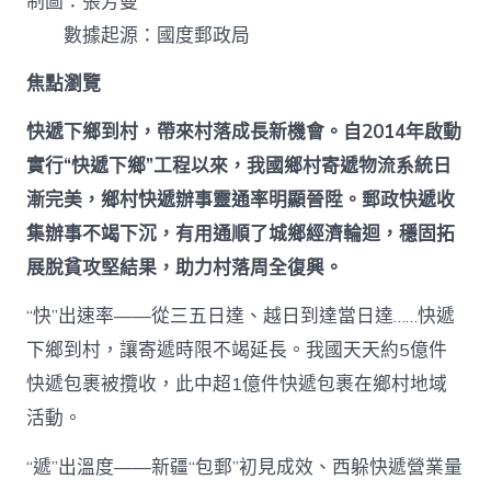
制圖：張芳曼
數據起源：國度郵政局
焦點瀏覽
快遞下鄉到村，帶來村落成長新機會。自2014年啟動
實行“快遞下鄉”工程以來，我國鄉村寄遞物流系統日
漸完美，鄉村快遞辦事靈通率明顯晉陞。郵政快遞收
集辦事不竭下沉，有用通順了城鄉經濟輪迴，穩固拓
展脫貧攻堅結果，助力村落周全復興。
“快”出速率——從三五日達、越日到達當日達……快遞
下鄉到村，讓寄遞時限不竭延長。我國天天約5億件
快遞包裹被攬收，此中超1億件快遞包裹在鄉村地域
活動。
“遞”出溫度——新疆“包郵”初見成效、西躲快遞營業量