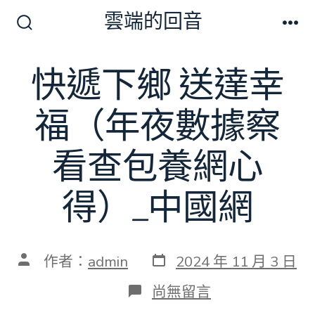
跳
雲端的回音
至
搜
選
尋
單
主
切
快遞下鄉 送達幸
要
換
開
內
關
福（年夜數據察
容
看查包養網心
得）_中國網
發
文
作者：
admin
2024 年 11 月 3 日
表
章
日
作
在
尚無留言
期
者
〈快