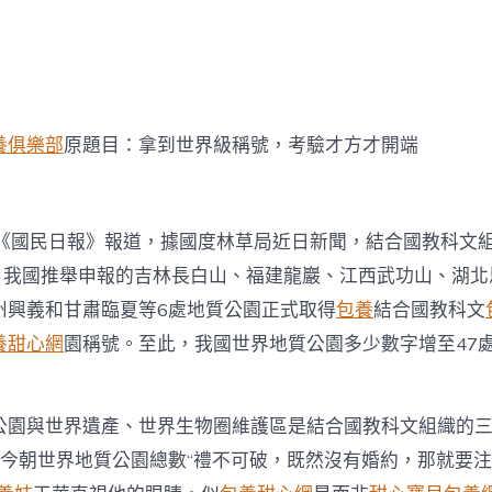
期
世
界
級
稱
覓
包
養
養俱樂部
原題目：拿到世界級稱號，考驗才方才開端
價
格
號
考
日《國民日報》報道，據國度林草局近日新聞，結合國教科文
驗
才
上，我國推舉申報的吉林長白山、福建龍巖、江西武功山、湖
方
州興義和甘肅臨夏等6處地質公園正式取得
包養
結合國教科文
才
開
養甜心網
園稱號。至此，我國世界地質公園多少數字增至47
端
中
公園與世界遺產、世界生物圈維護區是結合國教科文組織的
我國今朝世界地質公園總數“禮不可破，既然沒有婚約，那就要