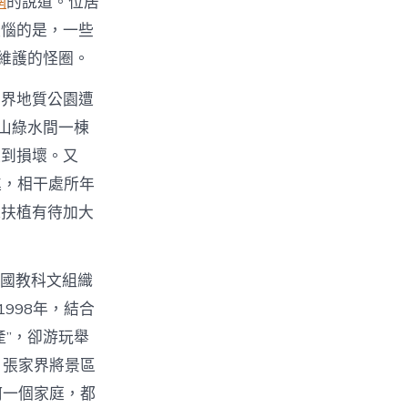
網
的說道。位居
煩惱的是，一些
維護的怪圈。
世界地質公園遭
山綠水間一棟
遭到損壞。又
進，相干處所年
施扶植有待加大
合國教科文組織
998年，結合
產”，卻游玩舉
，張家界將景區
何一個家庭，都