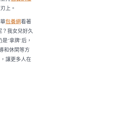
刀刃上。
玉華
包養網
看著
呢？我女兒好久
是“拿牌”后，
導和休閑等方
等，讓更多人在