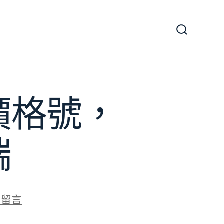
搜
尋
切
換
開
關
價格號，
端
無留言
拿