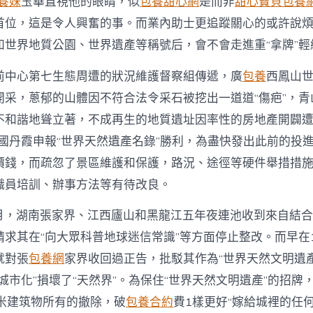
養妹
玉華直視他的眼睛，似
包養甜心網
是而非
甜心寶貝包養
首位，這是令人興奮的事。而業內助士更追蹤關心的或許說
如世界地質公園、世界遺產等稱號后，會不會走進重“拿牌”輕
前中心第七生態周遭的狀況維護督察組傳遞，廣
包養
西鳳山
開采，蔥郁的山體因不符合法令采石被挖出一道道“傷疤”，青
不和諧地聳立著，不成再生的地質遺址因率性的房地產開闢
中國丹霞申報“世界天然遺產名錄”勝利，為盡快發出此前的投
價錢，而疏忽了景區維護和保護，路況、途徑等硬件舉措措
職員培訓、辦事方法等有待改良。
年1月，湖南張家界、江西廬山和黑龍江五年夜連池收到來自結
求其在“向大眾科普地球迷信常識”等方面停止整改。而早在1
就對張
包養網
家界收回過正告，批駁其作為“世界天然文明遺
城市化”損壞了“天然界”。為保住“世界天然文明遺產”的招牌
方米建筑物所有的撤除，破
包養合約
費1樣更好“嫁給城裡的任