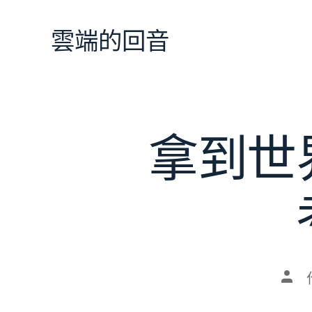
跳
至
雲端的回音
主
要
內
容
拿到世
文
章
作