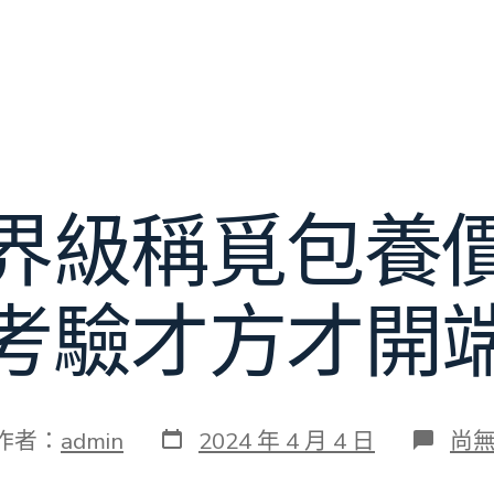
界級稱覓包養
考驗才方才開
發
在
作者：
admin
2024 年 4 月 4 日
尚
表
〈
日
到