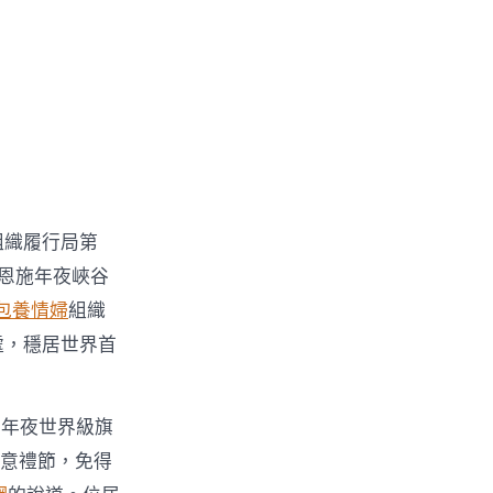
，
組織履行局第
北恩施年夜峽谷
包養情婦
組織
處，穩居世界首
〉
三年夜世界級旗
注意禮節，免得