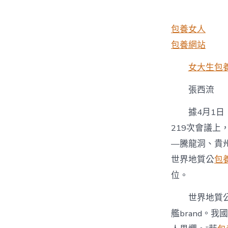
者
包養女人
包養網站
女大生包
張西流
據4月1
219次會議
—騰龍洞、貴
世界地質公
包
位。
世界地質
艦brand。