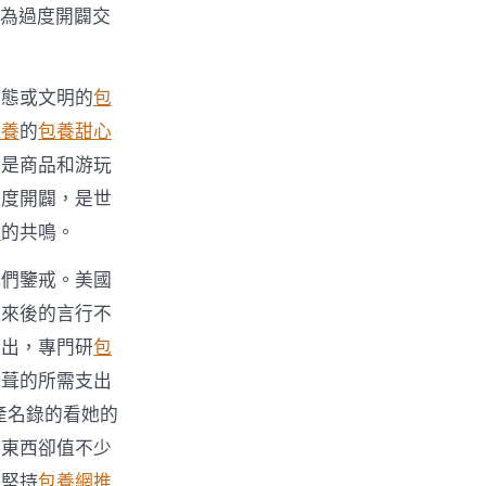
，為過度開闢交
生態或文明的
包
包養
的
包養甜心
不是商品和游玩
過度開闢，是世
網
的共鳴。
我們鑒戒。美國
醒來後的言行不
傑出，專門研
包
修葺的所需支出
產名錄的看她的
的東西卻值不少
要堅持
包養網推