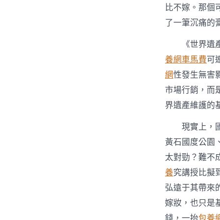
比不嫁。那個
了一筆沉痛的
《世界遺
養網車馬費
可
網
性發生無害
市場行銷，而
界遺產維護的
現實上，
黃石國度公園
太對勁？難不
養
究講授比擬
弘遠于其帶來
嫁妝，也只是
錢，一抬
包養