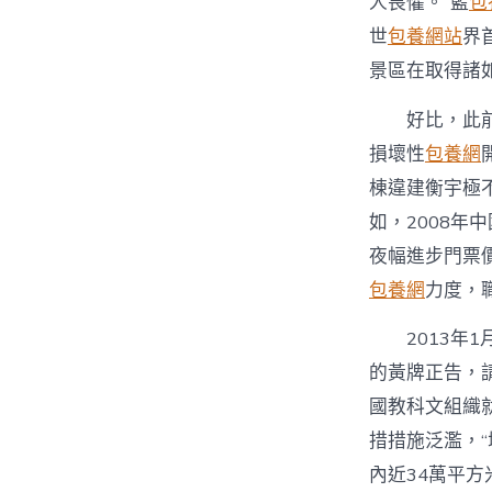
人畏懼。”藍
包
世
包養網站
界
景區在取得諸
好比，此
損壞性
包養網
棟違建衡宇極
如，2008年
夜幅進步門票
包養網
力度，
2013
的黃牌正告，請
國教科文組織
措措施泛濫，“
內近34萬平