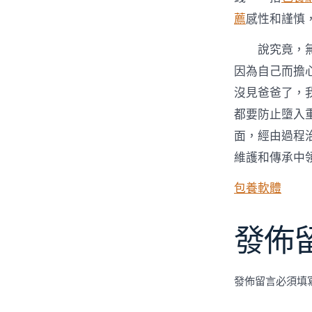
薦
感性和謹慎
說究竟，
因為自己而擔
沒見爸爸了，我
都要防止墮入
面，經由過程
維護和傳承中
包養軟體
發佈
發佈留言必須填