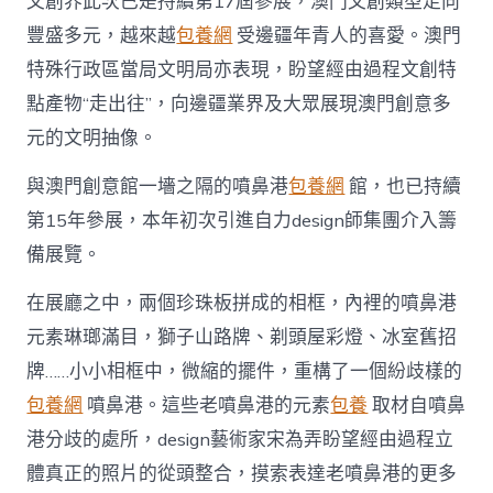
文創界此次已是持續第17屆參展，澳門文創類型走向
豐盛多元，越來越
包養網
受邊疆年青人的喜愛。澳門
特殊行政區當局文明局亦表現，盼望經由過程文創特
點產物“走出往”，向邊疆業界及大眾展現澳門創意多
元的文明抽像。
與澳門創意館一墻之隔的噴鼻港
包養網
館，也已持續
第15年參展，本年初次引進自力design師集團介入籌
備展覽。
在展廳之中，兩個珍珠板拼成的相框，內裡的噴鼻港
元素琳瑯滿目，獅子山路牌、剃頭屋彩燈、冰室舊招
牌……小小相框中，微縮的擺件，重構了一個紛歧樣的
包養網
噴鼻港。這些老噴鼻港的元素
包養
取材自噴鼻
港分歧的處所，design藝術家宋為弄盼望經由過程立
體真正的照片的從頭整合，摸索表達老噴鼻港的更多