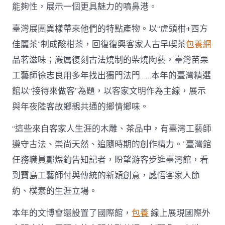
能夠性，展示一個更具魅力的噴鼻港。
臺灣展團異樣帶來他們的特點產物。以“虎頭柑+西方
佳麗茶”制成酸柑茶，回復復興客家人古早喫茶
包養網
品茗滋味；嚴厲復刻古法燒制的柴燒陶藝，臺灣苗栗
工藝師徐志良用多年找出獨門法門……本年的臺灣精選
館以“接待來做客”為題，以客家文明作為主線，展示
與年夜陸客故鄉親共通的鄉情鄉味。
“這些來自客家人生涯的木雕、茶品中，有臺灣工藝師
遵守古法、崇尚天然、追隨時期的創作精力。”臺灣館
任務職員鄭煜鈞告知記者，盼望游客步進臺灣館，看
到寶島工藝師付與傳統的新穎創意，感悟客家人節
約、樸素的生涯立場。
本年的文博會還設置了國際館，
包養
線上展現國際外