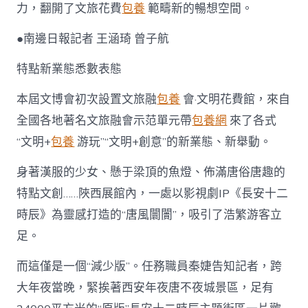
力，翻開了文旅花費
包養
範疇新的暢想空間。
●南邊日報記者 王涵琦 曾子航
特點新業態悉數表態
本屆文博會初次設置文旅融
包養
會·文明花費館，來自
全國各地著名文旅融會示范單元帶
包養網
來了各式
“文明+
包養
游玩”“文明+創意”的新業態、新舉動。
身著漢服的少女、懸于梁頂的魚燈、佈滿唐俗唐趣的
特點文創……陜西展館內，一處以影視劇IP《長安十二
時辰》為靈感打造的“唐風闤闠”，吸引了浩繁游客立
足。
而這僅是一個“減少版”。任務職員秦婕告知記者，跨
大年夜當晚，緊挨著西安年夜唐不夜城景區，足有