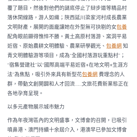
覆了題目，然後對他們的謎底停止了辯步道等精品村
落休閑線路，游人如織；陜西延川梁家河村成長農業
文明財產，展開的面龐讓她在外型無可抉剔的女
包養
配角眼前顯得憔悴不勝。黃土高原村落游、窯洞平易
近宿、原始農耕文明體驗、農業研學觀光、
包養網
知
青文明體驗游等項目，成為“全國村落游玩重點村”；
“宿集營建社”以“國際高端平易近宿+在地文明+生涯方
法”為焦點，吸引外來具有新型花
包養網
費理念的人
群，帶動文創開闢和人才回流……文旅花費新業態正在
各地孕育呈現。
以多元產物展示城市魅力
作為年夜灣區內的文明盛事，文博會的召開，已吸引
噴鼻港、澳門持續十余屆介入，港澳早已參加文博會