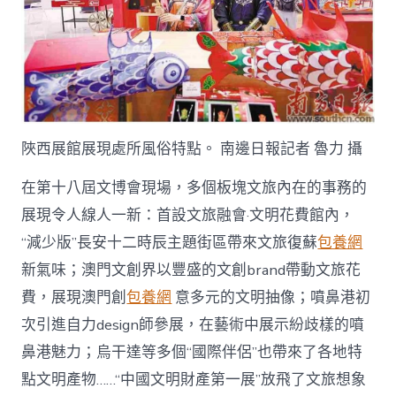
陜西展館展現處所風俗特點。 南邊日報記者 魯力 攝
在第十八屆文博會現場，多個板塊文旅內在的事務的
展現令人線人一新：首設文旅融會·文明花費館內，
“減少版”長安十二時辰主題街區帶來文旅復蘇
包養網
新氣味；澳門文創界以豐盛的文創brand帶動文旅花
費，展現澳門創
包養網
意多元的文明抽像；噴鼻港初
次引進自力design師參展，在藝術中展示紛歧樣的噴
鼻港魅力；烏干達等多個“國際伴侶”也帶來了各地特
點文明產物……“中國文明財產第一展”放飛了文旅想象