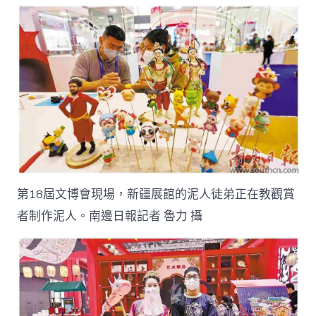
飛
文
旅
融
會
“新
想
象
喜
包
養
網”〉
中
第18屆文博會現場，新疆展館的泥人徒弟正在教觀賞
者制作泥人。南邊日報記者 魯力 攝