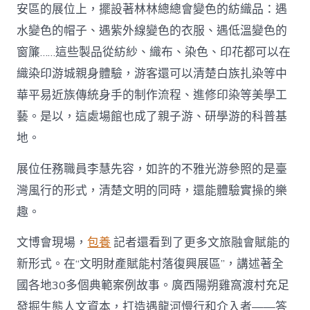
安區的展位上，擺設著林林總總會變色的紡織品：遇
水變色的帽子、遇紫外線變色的衣服、遇低溫變色的
窗簾……這些製品從紡紗、織布、染色、印花都可以在
織染印游城親身體驗，游客還可以清楚白族扎染等中
華平易近族傳統身手的制作流程、進修印染等美學工
藝。是以，這處場館也成了親子游、研學游的科普基
地。
展位任務職員李慧先容，如許的不雅光游參照的是臺
灣風行的形式，清楚文明的同時，還能體驗實操的樂
趣。
文博會現場，
包養
記者還看到了更多文旅融會賦能的
新形式。在“文明財產賦能村落復興展區”，講述著全
國各地30多個典範案例故事。廣西陽朔雞窩渡村充足
發掘生態人文資本，打造遇龍河慢行和介入者——答