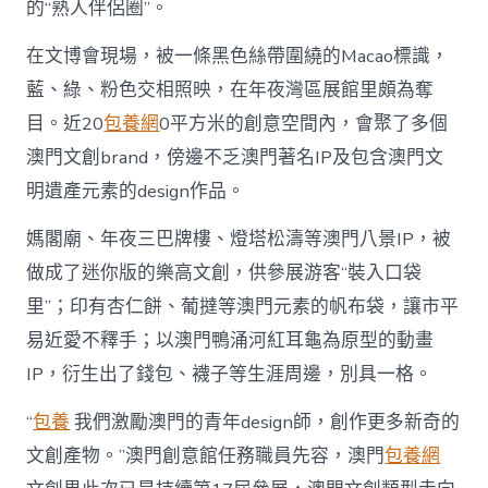
的“熟人伴侶圈”。
在文博會現場，被一條黑色絲帶圍繞的Macao標識，
藍、綠、粉色交相照映，在年夜灣區展館里頗為奪
目。近20
包養網
0平方米的創意空間內，會聚了多個
澳門文創brand，傍邊不乏澳門著名IP及包含澳門文
明遺產元素的design作品。
媽閣廟、年夜三巴牌樓、燈塔松濤等澳門八景IP，被
做成了迷你版的樂高文創，供參展游客“裝入口袋
里”；印有杏仁餅、葡撻等澳門元素的帆布袋，讓市平
易近愛不釋手；以澳門鴨涌河紅耳龜為原型的動畫
IP，衍生出了錢包、襪子等生涯周邊，別具一格。
“
包養
我們激勵澳門的青年design師，創作更多新奇的
文創產物。”澳門創意館任務職員先容，澳門
包養網