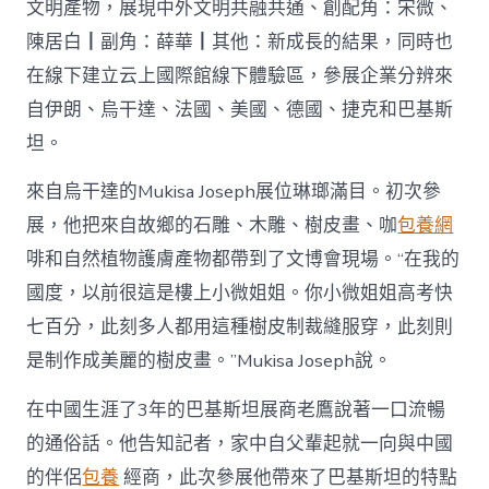
文明產物，展現中外文明共融共通、創配角：宋微、
陳居白┃副角：薛華┃其他：新成長的結果，同時也
在線下建立云上國際館線下體驗區，參展企業分辨來
自伊朗、烏干達、法國、美國、德國、捷克和巴基斯
坦。
來自烏干達的Mukisa Joseph展位琳瑯滿目。初次參
展，他把來自故鄉的石雕、木雕、樹皮畫、咖
包養網
啡和自然植物護膚產物都帶到了文博會現場。“在我的
國度，以前很這是樓上小微姐姐。你小微姐姐高考快
七百分，此刻多人都用這種樹皮制裁縫服穿，此刻則
是制作成美麗的樹皮畫。”Mukisa Joseph說。
在中國生涯了3年的巴基斯坦展商老鷹說著一口流暢
的通俗話。他告知記者，家中自父輩起就一向與中國
的伴侶
包養
經商，此次參展他帶來了巴基斯坦的特點