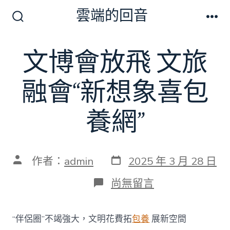
跳
雲端的回音
至
搜
選
尋
單
主
切
文博會放飛 文旅
要
換
開
內
關
融會“新想象喜包
容
養網”
發
文
作者：
admin
2025 年 3 月 28 日
表
章
日
作
在
尚無留言
期
者
〈文
博
會
“伴侶圈”不竭強大，文明花費拓
包養
展新空間
放