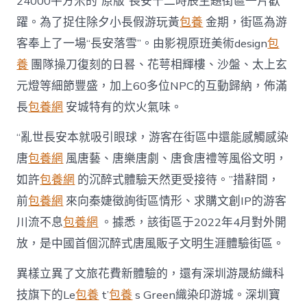
24000平方米的“原版”長安十二時辰主題街區一片歡
躍。為了捉住除夕小長假游玩黃
包養
金期，街區為游
客奉上了一場“長安落雪”。由影視原班美術design
包
養
團隊操刀復刻的日晷、花萼相輝樓、沙盤、太上玄
元燈等細節豐盛，加上60多位NPC的互動歸納，佈滿
長
包養網
安城特有的炊火氣味。
“亂世長安本就吸引眼球，游客在街區中還能感觸感染
唐
包養網
風唐藝、唐樂唐劇、唐食唐禮等風俗文明，
如許
包養網
的沉醉式體驗天然更受接待。”措辭間，
前
包養網
來向秦婕徵詢街區情形、求購文創IP的游客
川流不息
包養網
。據悉，該街區于2022年4月對外開
放，是中國首個沉醉式唐風販子文明生涯體驗街區。
異樣立異了文旅花費新體驗的，還有深圳游晟紡織科
技旗下的Le
包養
t’
包養
s Green織染印游城。深圳寶