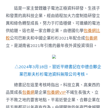
這是一家主營鋰離子電池正極資料研發、生孩子
和發賣的高科技企業，經由過程加大力度制造研發立
異和綠色轉型成長，努力于打造穩健、可連續的電池
供給鏈。這也是一家合夥企業，由德國化學
包養網比
較
公司巴斯夫和中國企業杉杉2021年配合成
包養網
立，是湖南省2021年引進的最年夜外資投資項目。
△2024年3月18日，習近平總書記在中德合夥企
業巴斯夫杉杉電池資料無限公司考核。
總書記在這里考核時指出，科技立異、高東西的
品質成長
包養網
是企業
包養網VIP
不竭生長強大、立
于不敗之地的要害地點，平易近營企業、合夥企業在
這方面都可以年夜有作為。中國開放的年夜門會越開