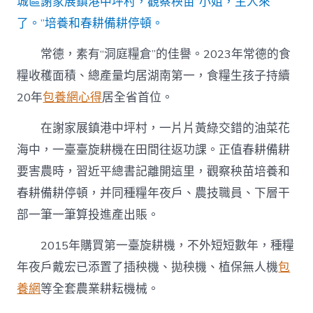
城區謝家展鎮港中坪村，觀察秧苗“小姐，主人來
了。”培養和春耕備耕停頓。
常德，素有“洞庭糧倉”的佳譽。2023年常德的食
糧收穫面積、總產量均居湖南第一，食糧生孩子持續
20年
包養網心得
居全省首位。
在謝家展鎮港中坪村，一片片黃綠交錯的油菜花
海中，一臺臺旋耕機在田間往返功課。正值春耕備耕
要害農時，習近平總書記離開這里，觀察秧苗培養和
春耕備耕停頓，并同種糧年夜戶、農技職員、下層干
部一筆一筆算投進產出賬。
2015年購買第一臺旋耕機，不外短短數年，種糧
年夜戶戴宏已添置了插秧機、拋秧機、植保無人機
包
養網
等全套農業耕耘機械。