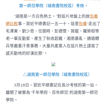
第一師范學院（城南書院校區）考核。
“湖南是一方白色熱土。”對這片地盤上的故
包養
網比較
事，習近平總書記一五一十，這里
包養
“走出了
毛澤東、劉少奇、任弼時、彭德懷、賀龍、羅榮桓等
老一輩反動家，產生了秋收起義、湘南暴亂、通道轉
兵等嚴重汗青事務，大量共產黨人在這片熱土譜寫了
感天動地的好漢壯歌”。
△湖南第一師范學院（城南書院校區）
3月18日，習近平總書記在長沙考核的第一站，
離開了被譽為“千年學府、百年師范”的湖南第一師范
學院。