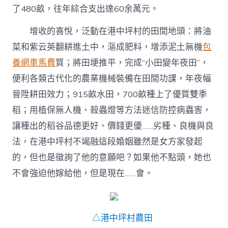
了480畝，往年綜合支出達60余萬元。
增收的喜悅，泛動在港中坪村的田間地頭：將油
菜和紫云英翻耕進土中，漚成肥料，增添泥土無機
包
養網車馬費
質；將田埂推平，完成“小田變年夜田”，
便利各類古代化的農業機械裝備在田間功課，年夜幅
晉陞耕田效力；915畝水田，700畝種上了優質雙季
稻；用植保無人機、殺蟲燈等方法迷信防控病蟲害，
讓種出的稻谷品德更好、價錢更優……劣種、良機與良
法，在港中坪村不竭融這段婚姻雖然是女方家發起
的，但也是徵詢了他的意願吧？如果他不點頭，她也
不會強迫他嫁給他，但是現在……會。
△港中坪村農田