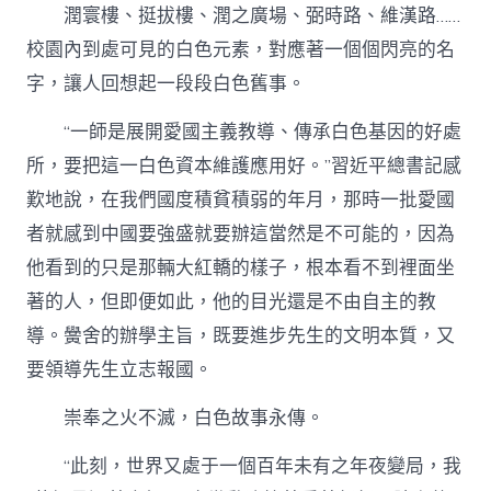
潤寰樓、挺拔樓、潤之廣場、弼時路、維漢路……
校園內到處可見的白色元素，對應著一個個閃亮的名
字，讓人回想起一段段白色舊事。
“一師是展開愛國主義教導、傳承白色基因的好處
所，要把這一白色資本維護應用好。”習近平總書記感
歎地說，在我們國度積貧積弱的年月，那時一批愛國
者就感到中國要強盛就要辦這當然是不可能的，因為
他看到的只是那輛大紅轎的樣子，根本看不到裡面坐
著的人，但即便如此，他的目光還是不由自主的教
導。黌舍的辦學主旨，既要進步先生的文明本質，又
要領導先生立志報國。
崇奉之火不滅，白色故事永傳。
“此刻，世界又處于一個百年未有之年夜變局，我