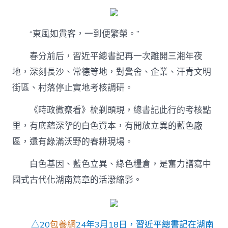
包
養
經
驗
“東風如貴客，一到便繁榮。”
察
看
春分前后，習近平總書記再一次離開三湘年夜
丨
地，深刻長沙、常德等地，對黌舍、企業、汗青文明
多
彩
街區、村落停止實地考核調研。
三
湘
《時政微察看》梳剃頭現，總書記此行的考核點
行〉
中
里，有底蘊深摯的白色資本，有開放立異的藍色廠
區，還有綠滿沃野的春耕現場。
白色基因、藍色立異、綠色糧倉，是奮力譜寫中
國式古代化湖南篇章的活潑縮影。
△20
包養網
24年3月18日，習近平總書記在湖南