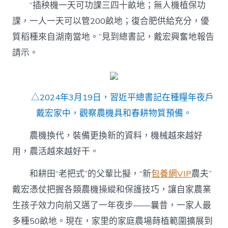
“插秧機一天可功課三四十畝地；無人機植保功
課，一人一天可以管200畝地；復合肥供給充分，優
質稻種來自湖南當地。”見到總書記，戴宏興奮地報告
請示。
△2024年3月19日，習近平總書記在種糧年夜戶
戴宏家中，觀察農機具和春耕物質預備。
農機換代，裝備更換新的資料，機械越來越好
用，農活越來越好干。
和耕田“老把式”的父輩比擬，“新
包養網VIP
農夫”
戴宏憑仗把握各類農機操縱和保護技巧，讓自家農業
生孩子效力向前又邁了一年夜步——曩昔，一家人最
多種50畝地。現在，家里的家庭農場蒔植範圍擴展到