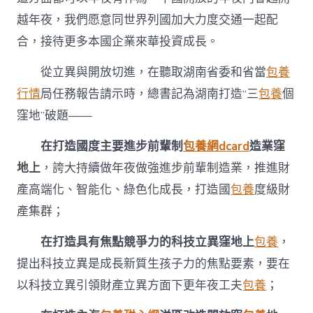
越年夜，我們愿意同世界列國加大力度交通一起配
合，接待更多本國企業來華投資成長。
從立異與開放切進，在聽取湖南省委和省當
包養
行情
局任務報告請示時，總書記為湖南打造“三
包養
個
窪地”破題——
在打造國度主要進步前輩制
包養網dcard
造業窪
地上
，誇大持續做年夜做強進步前輩制造業，推進財
產高端化、智能化、綠色化成長，打造國
包養
度級財
產集群；
在打造具有焦點競爭力的科技立異窪地上
包養
，
提出科技立異是成長新質生孩子力的焦點要素，要在
以科技立異引領財產立異方面下更年夜工夫
包養
；