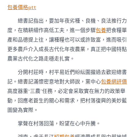
包養價格ptt
總書記指出，要加年夜劣種、良機、良法推行力
度，在精耕細作高低工夫，進一個步驟
包養
把食糧單
產和品德提上往，讓種糧也可以或許致富，進而吸引
更多農戶介入成長古代化年夜農業，真正把中國特點
農業古代化之路走穩走扎實。
分開村莊時，村平易近們紛紜圍攏過去歡迎總書
記。總書記滿懷密意地對大師說，黨中心
包養網評價
高度器重“三農”任務，必定會采取實在無力的政策舉
動，回應老蒼生的關心和需求，把村落復興的美妙藍
圖變為實際。
掌聲在村落回蕩，盼望在心中升騰。