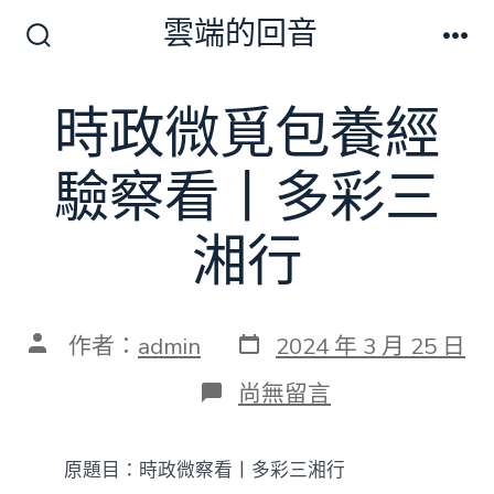
跳
雲端的回音
至
搜
選
尋
單
主
切
時政微覓包養經
要
換
開
內
關
驗察看丨多彩三
容
湘行
發
文
作者：
admin
2024 年 3 月 25 日
表
章
日
作
在
尚無留言
期
者
〈時
政
微
原題目：時政微察看丨多彩三湘行
覓