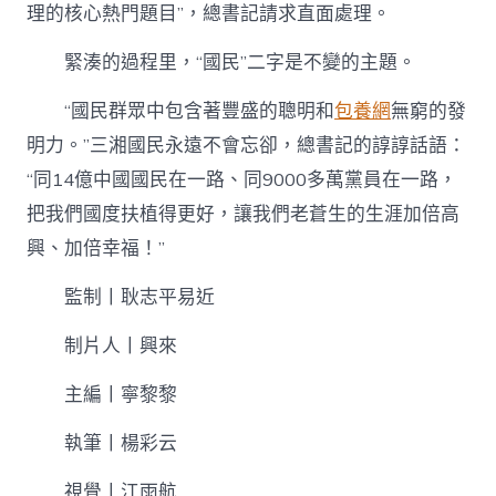
理的核心熱門題目”，總書記請求直面處理。
緊湊的過程里，“國民”二字是不變的主題。
“國民群眾中包含著豐盛的聰明和
包養網
無窮的發
明力。”三湘國民永遠不會忘卻，總書記的諄諄話語：
“同14億中國國民在一路、同9000多萬黨員在一路，
把我們國度扶植得更好，讓我們老蒼生的生涯加倍高
興、加倍幸福！”
監制丨耿志平易近
制片人丨興來
主編丨寧黎黎
執筆丨楊彩云
視覺丨江雨航