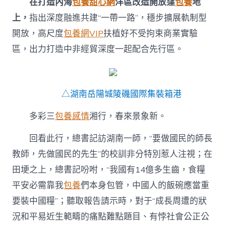
在打造內海
包養甜心網
洋區改造開放窪
包養
地
上，
指出深度融進共建“一帶一路”，穩步擴展軌制型
開放，高尺度
包養網VIP
扶植好不受拘束商業實驗
區，出力打造中非經貿深度一起配合先行區。
△湖南岳陽城陵磯國際集裝箱港
多彩三
包養感情
湘行，春來景象新。
回看此行，總書記訪湖南一師，“要做國民的師長
教師，先做國民的先生”的校訓非分特別惹人注視；在
田埂之上，總書記吩咐，“我國有14億多生齒，食糧
平安必需靠我
包養
們本身包管，中國人的飯碗應當重
要裝中國糧”；聽取報告請示時，對于“成長周遭的狀
況和平易近生範疇的痛點難點題目、有悖社會公正公