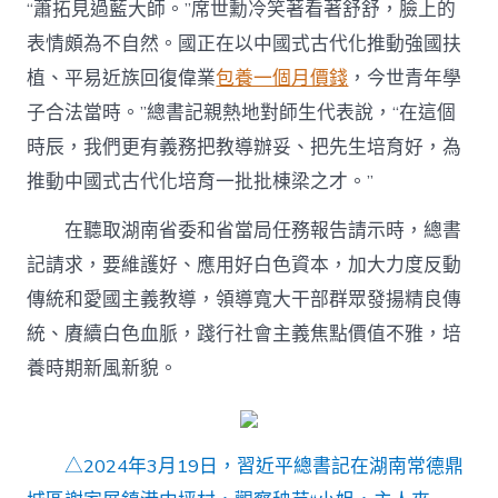
“蕭拓見過藍大師。”席世勳冷笑著看著舒舒，臉上的
表情頗為不自然。國正在以中國式古代化推動強國扶
植、平易近族回復偉業
包養一個月價錢
，今世青年學
子合法當時。”總書記親熱地對師生代表說，“在這個
時辰，我們更有義務把教導辦妥、把先生培育好，為
推動中國式古代化培育一批批棟梁之才。”
在聽取湖南省委和省當局任務報告請示時，總書
記請求，要維護好、應用好白色資本，加大力度反動
傳統和愛國主義教導，領導寬大干部群眾發揚精良傳
統、賡續白色血脈，踐行社會主義焦點價值不雅，培
養時期新風新貌。
△2024年3月19日，習近平總書記在湖南常德鼎