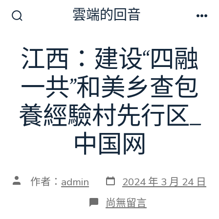
跳
雲端的回音
至
搜
選
尋
單
主
切
江西：建设“四融
要
換
開
內
關
一共”和美乡查包
容
養經驗村先行区_
中国网
發
文
作者：
admin
2024 年 3 月 24 日
表
章
日
作
在
尚無留言
期
者
〈江