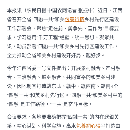
西：
建
本报讯（农民日报·中国农网记者 张振中）近日，江西
设
“四
省召开全省“四融一共”和美
包養行情
乡村先行区建设
融
工作部署会，聚焦“走在前、勇争先、善作为”目标要
一
共”
求，学习运用“千万工程”经验，统一思想、凝聚共
和
识，动员部署“四融一共”和美乡村先行区建设工作，
美
乡
全力推动全省和美乡村建设开好局、起好步。
查
包
今年江西省委一号文件提出：开展景村融合、产村融
養
經
合、三治融合、城乡融合、共同富裕的和美乡村建
驗
设，因地制宜打造赣东北、赣中、赣西南、赣南4个
村
先
“四融一共”和美乡村先行区。“四融一共”和美乡村中的
行
“四融”是工作路径，“一共”是奋斗目标。
区
_
中
会议要求，各地要准确把握“四融一共”的内在逻辑关
国
系，精心谋划、科学实施，高水
包養網心得
平打造由
网〉