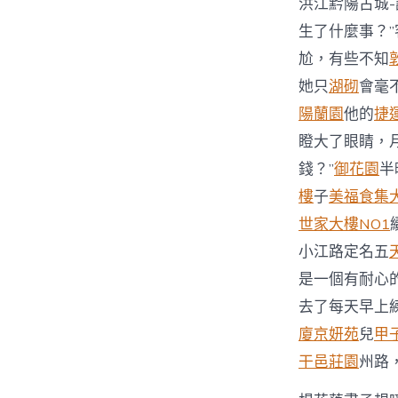
洪江黔陽古城-
生了什麼事？
尬，有些不知
她只
湖砌
會毫
陽蘭園
他的
捷
瞪大了眼睛，
錢？”
御花園
半
樓
子
美福食集
世家大樓NO1
小江路定名五
是一個有耐心
去了每天早上
廈
京妍苑
兒
甲
干邑莊園
州路