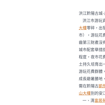
者
洪江黔陽古城
洪江市游玩
大樓
零碎，出
市），游玩花
齒第三財產沒
城市配套舉措
程度，夜市花
土持久培育出
游玩花費群體
成長避暑勝地
需在黔陽古
凱悅
山大樓
別的安
一、清
富居