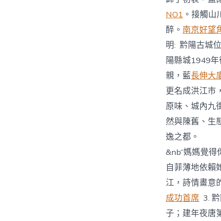
NO1
。接觸山
醉。
南京好望
明: 黔陽古城
陽縣城1949
親，藍
長伸大
更名成洪江市
原味、城內九
然與陳舊、生
逸之都。
&nb“媽媽
自菲薄地依賴
江，詩情畫意
成功首席
3.
子；建年夜唐