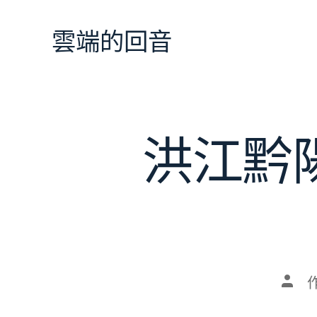
跳
至
雲端的回音
主
要
內
容
洪江黔
文
章
作