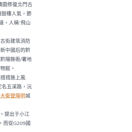
擴園修復北門古
鐘鼓樓人氣，節
級，人稱“飛山
方古街建筑消防
至新中國后的黔
黔陽縣衙/署地
博物館。
措措施上風:
定名五溪路，沅
古
大衛營陽明
城
目。提出于小江
而從G209國