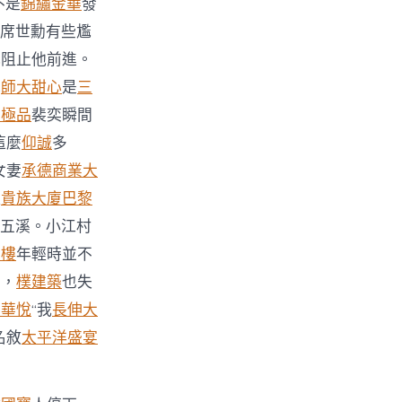
不是
錦繡金華
發
席世勳有些尷
或阻止他前進。
她
師大甜心
是
三
貴極品
裴奕瞬間
這麼
仰誠
多
女妻
承德商業大
繼
貴族大廈
巴黎
五溪。小江村
大樓
年輕時並不
多，
樸建築
也失
正華悅
“我
長伸大
名敘
太平洋盛宴