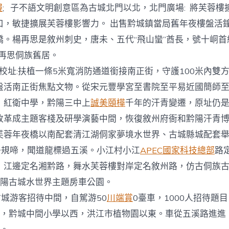
樓
; 子不語文明創意區為古城北門以北，北門廣場: 將芙蓉樓
口，敏捷擴展芙蓉樓影響力。 出售黔城鎮當局舊年夜樓盤活
橋。楊再思是敘州刺史，唐未、五代“飛山蠻”酋長，號十峒首
楊再思侗族舊居。
校址:扶植一條5米寬消防通道銜接南正街，守護100米內雙
盤活南正街焦點文物。從宋元豐學宮至書院至平易近國簡師
，紅衛中學，黔陽三中上
誠美頤樺
千年的汗青變遷，原址仍是
改革成主題客棧及研學演藝中間，恢復敘州府衙和黔陽汗青
芙蓉年夜橋以南配套清江湖侗家夢境水世界、古城縣城配套舉
子規啼，聞道龍標過五溪。小江村小江
APEC國家科技總部
路
，江邊定名湘黔路，舞水芙蓉樓對岸定名敘州路，仿古侗族
黔陽古城水世界主題房車公園。
古城游客招待中間，自駕游50
川端賞
0臺車，1000人招待題
南，黔城中間小學以西，洪江市植物園以東。車從五溪路進進，