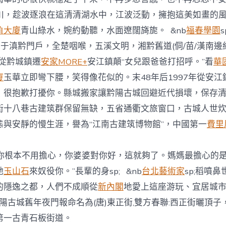
川，趁波逐浪在這清清湖水中，江波泛動，擁抱這美如畫的
角大廈
青山綠水，婉約動聽，水面遼闊旖旎。 &nb
福春學園
s
位于滇黔門戶，全楚咽喉，五溪文明，湘黔舊道(侗/苗/漢南邊
年從黔城鎮遷
安家MORE+
安江鎮顛“女兒跟爸爸打招呼。”看
華
廈
玉華立即彎下腰，笑得像花似的。末48年后1997年從安
，很抱歉打擾你。縣城搬家讓黔陽古城回避近代損壞，保存
街十八巷古建筑群保留無缺，五省通衢文旅窗口，古城人世
態與安靜的慢生涯，譽為“江南古建筑博物館”，中國第一
費里
覺得你根本不用擔心，你婆婆對你好，這就夠了。媽媽最擔心的
她
玉山石
來奴役你。”長輩的身sp; &nb
台北藝術家
sp;稻噴
的隱逸之都，人們不成順從
新內閣
地愛上這座游玩、宜居城
 黔陽古城舊年夜門報命名為(唐)東正街,雙方春聯:西正街曬頂
第一古青石板街道。