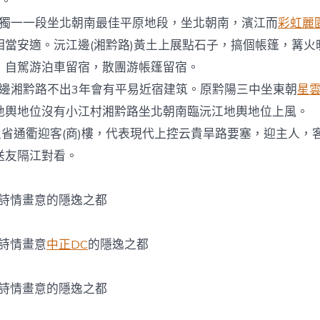
車。
江獨一一段坐北朝南最佳平原地段，坐北朝南，濱江而
彩虹麗
相當安適。沅江邊(湘黔路)黃土上展點石子，搞個帳篷，篝火
，自駕游泊車留宿，散團游帳篷留宿。
江邊湘黔路不出3年會有平易近宿建筑。原黔陽三中坐東朝
星
地輿地位沒有小江村湘黔路坐北朝南臨沅江地輿地位上風。
五省通衢迎客(商)樓，代表現代上控云貴旱路要塞，迎主人，
送友隔江對看。
-詩情畫意的隱逸之都
-詩情畫意
中正DC
的隱逸之都
-詩情畫意的隱逸之都