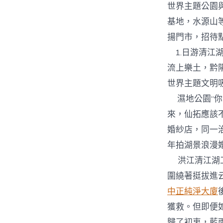
世界主題公園
基地，水源山
揚門市，招待
1.日游清江
流上樂土，黔
世界主題文明
濕地公園“你
來，仙拓應該
婚紗店，同一
年拍湖景浪漫
洪江清江湖工具
圍繞著挺拔進
中正純淨大廈
獲救。但即便
歸了初衷，藍