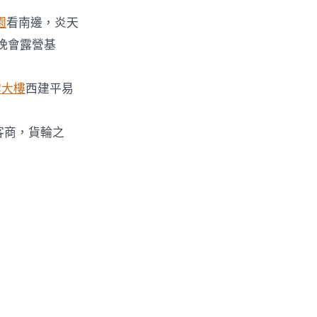
園
看南邊，炎天
晚會露營基
雲大樓
西建平易
客商，貨輪之