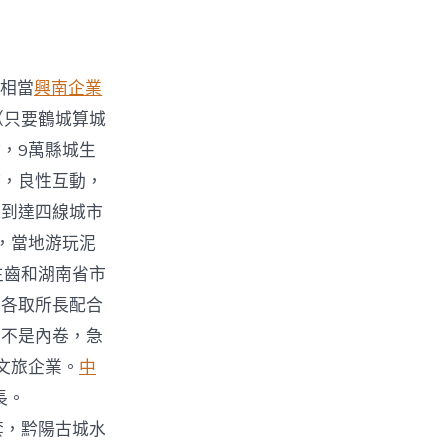
相當
興南企業
（只要鶴城算城
，9萬縣城生
補，良性互動，
施到達四線城市
，當地游玩泥
生齒和湖南省市
莊各取所長配合
〉
而不是內卷，急
文旅企業。
中
長。
套，黔陽古城水