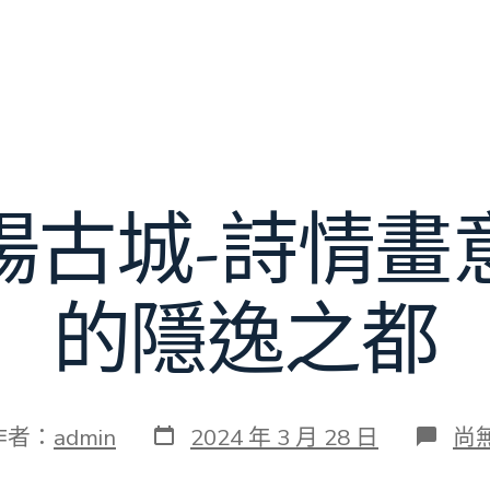
陽古城-詩情畫
的隱逸之都
發
在
作者：
admin
2024 年 3 月 28 日
尚
表
〈
日
江