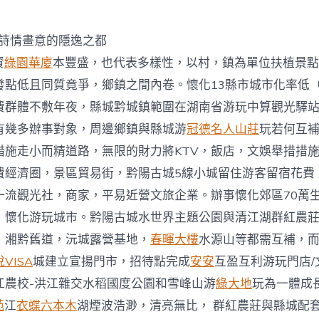
期
黔
陽
古
-詩情畫意的隱逸之都
城-
詩
資
綠園華廈
本豐盛，也代表多樣性，以村，鎮為單位扶植景點
情
發點低且同質竟爭，鄉鎮之間內卷。懷化13縣市城市化率低
畫
意
費群體不敷年夜，縣城黔城鎮範圍在湖南省游玩中算觀光驛站
找
有幾多辦事對象，周邊鄉鎮與縣城游
冠德名人山莊
玩若何互
房
屋
措施走小而精道路，無限的財力將KTV，飯店，文娛舉措措
的
費經濟圈，景區貿易街，黔陽古城5線小城留住游客留宿花費
隱
逸
一流觀光社，商家，平易近營文旅企業。辦事懷化郊區70萬
之
，懷化游玩城市。黔陽古城水世界主題公園與清江湖群紅農
都
中
，湘黔舊道，沅城露營基地，
春暉大樓
水源山等都需互補，
VISA
城建立宣揚門市，招待點完成
安安
互盈互利游玩門店/
江農校-洪江雜交水稻國度公園和雪峰山游
綠大地
玩為一體成
苑
江
衣蝶六本木
湖煙波浩渺，清亮無比， 群紅農莊與縣城配