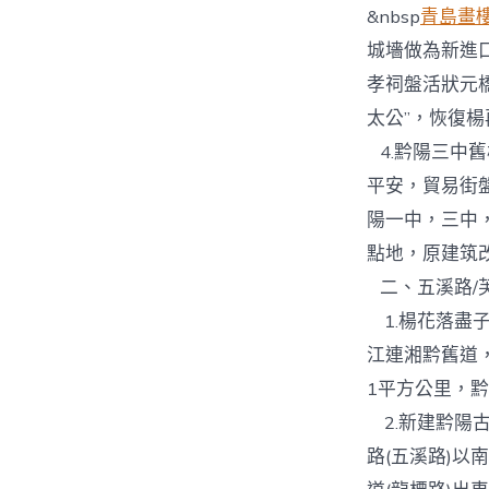
&nbsp
青島畫
城墻做為新進
孝祠盤活狀元
太公”，恢復
4.黔陽三中舊
平安，貿易街
陽一中，三中
點地，原建筑
二、五溪路/
1.楊花落盡
江連湘黔舊道
1平方公里，
2.新建黔陽
路(五溪路)以