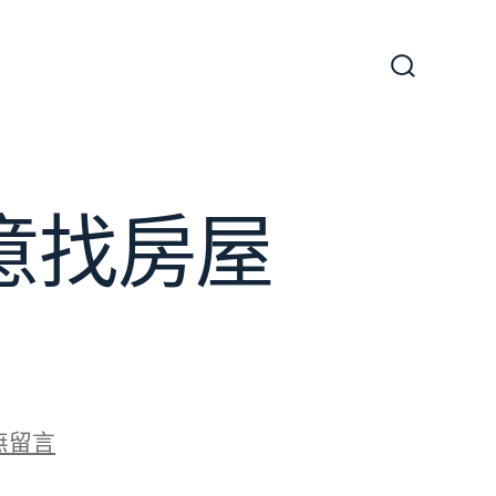
搜
尋
切
換
開
關
意找房屋
無留言
洪