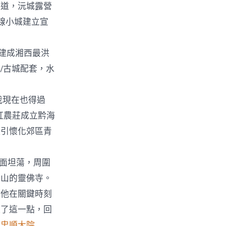
舊道，沅城露營
線小城建立宣
建成湘西最洪
/古城配套，水
。
我現在也得過
紅農莊成立黔海
吸引懷化郊區青
水面坦蕩，周圍
隱山的靈佛寺。
，他在關鍵時刻
通了這一點，回
安
忠順大院