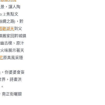
風景，讓人陶
p; 2.焦點文
絲綢之路)，黔
固碧湖天
到父
江鎮搬家回黔城鎮
清幽古樸、原汁
炊火味展示著天
尼
原真風采隱
是，你婆婆會妄
鼻世界，詩畫洪
市。
子，南正街曬銀