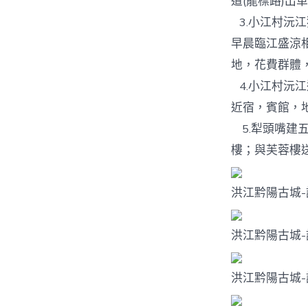
道(龍標路)出
3.小江村沅
早晨臨江盛涼
地，花費群體
4.小江村沅
近宿，賓館，
5.犁頭嘴建
樓；與芙蓉樓
洪江黔陽古城
洪江黔陽古城
洪江黔陽古城