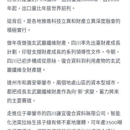
年起，出口量比年居世界前列。
這背后，是各地推進科技立異和財產立異深度融會的
積極實行。
做年夜做強玄武巖纖維財產，四川率先出臺財產成長
計劃，印發支撐財產成長的系列領導性文件。今朝，
四川已初步構成從原絲、復合資料到利用產物的玄武
巖纖維全財產鏈。
達州市和廣安華鎣市，兩個地處山區的資本型城市，
都把成長玄武巖纖維財產作為向“新”求變、蓄力將來
的主要賽道。
走進位于華鎣市的四川謙宜復合資料無限公司，智能
化池窯拉絲生孩子線有條不紊地運轉，可年產3500噸