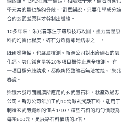
個困難。“即使在統一礦區，相隔幾十米，礦石所含化
學元素的量也能夠分歧。”劉嘉麒說，只要化學成分適
合的玄武巖原料才幹制出纖維。
10多年來，朱兆春專注于這項技巧攻關，盡力晉陞原
料的均質化程度。碎石分選機即是結果之一。
既研發裝備，也嚴厲檢測。新源公司對出廠礦石的氧
化鈣、氧化鎂含量等20多項目標停止周全檢測。“有
一項目標分歧請求，都能夠招致礦石無法拉絲。”朱兆
春說。
嫦娥六號月面國旗所應用的玄武巖石料，就產改過源
公司。新源公司年加工約10萬噸玄武巖石料，能用于
制造玄武巖纖維的僅占1/10。這些石料的均勻價錢為
每噸600元，是展路石料價錢的3倍。