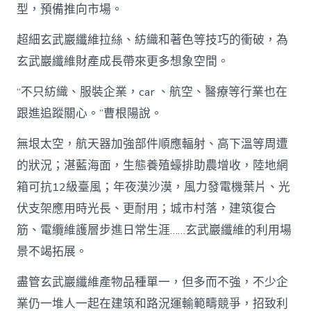
型，預備推向市場。
超細玄武巖纖維拉絲、紡織和著色等技巧的衝破，為
玄武巖纖維財產成長帶來更多想象空間。
“不只紡織、服裝企業，car 、航空、醫療等行業也在
跟進追蹤關心。”曹根陽說。
無垠太空，航天器加強部件順應輻射、高下溫等周遭
的狀況；湛藍海面，生態養殖蠔排助農增收，陸地網
箱可抗12級臺風；年夜漠沙漠，風力發電機葉片、光
伏支架應用時光長、更耐用；城市村落，建筑復合
筋、電纜維護層步進日常生涯……玄武巖纖維的利用場
景不竭拓展。
盡管玄武巖纖維產物品種單一，但多而不強，不少企
業仍一堆人一起在建筑和路況運輸範疇競爭，招致利