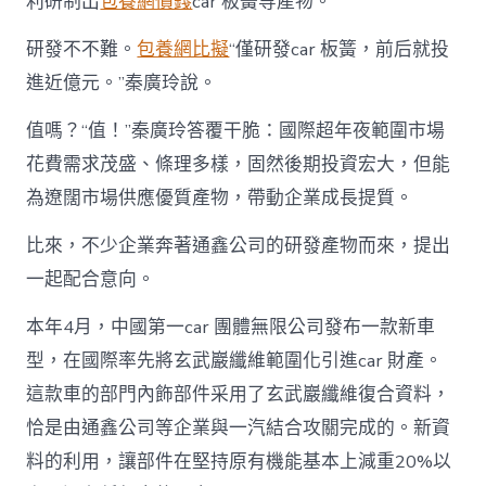
利研制出
包養網價錢
car 板簧等產物。
研發不不難。
包養網比擬
“僅研發car 板簧，前后就投
進近億元。”秦廣玲說。
值嗎？“值！”秦廣玲答覆干脆：國際超年夜範圍市場
花費需求茂盛、條理多樣，固然後期投資宏大，但能
為遼闊市場供應優質產物，帶動企業成長提質。
比來，不少企業奔著通鑫公司的研發產物而來，提出
一起配合意向。
本年4月，中國第一car 團體無限公司發布一款新車
型，在國際率先將玄武巖纖維範圍化引進car 財產。
這款車的部門內飾部件采用了玄武巖纖維復合資料，
恰是由通鑫公司等企業與一汽結合攻關完成的。新資
料的利用，讓部件在堅持原有機能基本上減重20%以