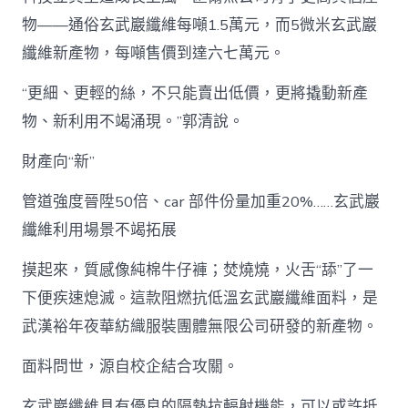
物——通俗玄武巖纖維每噸1.5萬元，而5微米玄武巖
纖維新產物，每噸售價到達六七萬元。
“更細、更輕的絲，不只能賣出低價，更將撬動新產
物、新利用不竭涌現。”郭清說。
財產向“新”
管道強度晉陞50倍、car 部件份量加重20%……玄武巖
纖維利用場景不竭拓展
摸起來，質感像純棉牛仔褲；焚燒燒，火舌“舔”了一
下便疾速熄滅。這款阻燃抗低溫玄武巖纖維面料，是
武漢裕年夜華紡織服裝團體無限公司研發的新產物。
面料問世，源自校企結合攻關。
玄武巖纖維具有優良的隔熱抗輻射機能，可以或許抵