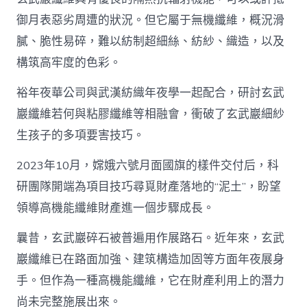
御月表惡劣周遭的狀況。但它屬于無機纖維，概況滑
膩、脆性易碎，難以紡制超細絲、紡紗、織造，以及
構筑高牢度的色彩。
裕年夜華公司與武漢紡織年夜學一起配合，研討玄武
巖纖維若何與粘膠纖維等相融會，衝破了玄武巖細紗
生孩子的多項要害技巧。
2023年10月，嫦娥六號月面國旗的樣件交付后，科
研團隊開端為項目技巧尋覓財產落地的“泥土”，盼望
領導高機能纖維財產進一個步驟成長。
曩昔，玄武巖碎石被普遍用作展路石。近年來，玄武
巖纖維已在路面加強、建筑構造加固等方面年夜展身
手。但作為一種高機能纖維，它在財產利用上的潛力
尚未完整施展出來。