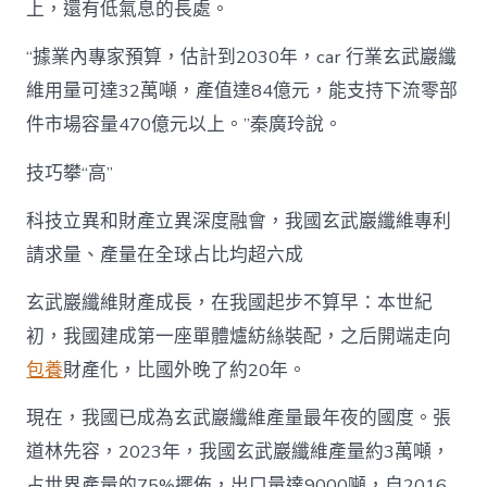
上，還有低氣息的長處。
“據業內專家預算，估計到2030年，car 行業玄武巖纖
維用量可達32萬噸，產值達84億元，能支持下流零部
件市場容量470億元以上。”秦廣玲說。
技巧攀“高”
科技立異和財產立異深度融會，我國玄武巖纖維專利
請求量、產量在全球占比均超六成
玄武巖纖維財產成長，在我國起步不算早：本世紀
初，我國建成第一座單體爐紡絲裝配，之后開端走向
包養
財產化，比國外晚了約20年。
現在，我國已成為玄武巖纖維產量最年夜的國度。張
道林先容，2023年，我國玄武巖纖維產量約3萬噸，
占世界產量的75%擺佈，出口量達9000噸，自2016