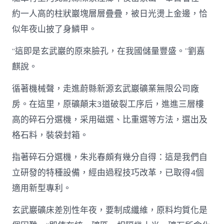
約一人高的柱狀巖塊層層疊疊，被日光燙上金邊，恰
似年夜山披了身鱗甲。
“這即是玄武巖的原來臉孔，在我國儲量豐盛。”劉嘉
麒說。
循著機械聲，走進蔚縣新源玄武巖礦業無限公司廠
房。在這里，原礦顛末3道破裂工序后，進進三層樓
高的碎石分選機，采用磁選、比重選等方法，選出及
格石料，裝袋封箱。
指著碎石分選機，朱兆春頗有幾分自得：這是我們自
立研發的特種設備，經由過程技巧改革，已取得4個
適用新型專利。
玄武巖礦床差別性年夜，要制成纖維，原料均質化是