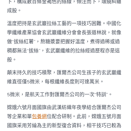
下，構成數百條金褐色的絲線，傾注而下，環繞糾纏
成股。
溫度把持是玄武巖拉絲工藝的一項技巧困難。中國化
學纖維產業協會玄武巖纖維分會會長張道林說，就像
做“拔絲紅薯”，熬糖漿要把握好溫度，煮得過稀或過
稠都無法“拔絲”，玄武巖纖維的拉絲經過歷程亦是這
般。
顛末持久的技巧積聚，匯爾杰公司生孩子的玄武巖纖
維直徑僅5微米，每根纖維長度則可達萬米。
5微米，是航天工作對匯爾杰公司的一次“特訓”。
嫦娥六號月面國旗由武漢紡織年夜學結合匯爾杰公司
等企業和單
包養網
位配合研制。此前，嫦娥五號月面
國旗采用芳綸為主的新型復合資料，相干技巧已較為