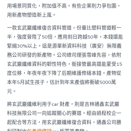
用場景同質化，附加值不高。有些企業則力爭包圍，
用新產物塑造新上風。
一款玄武巖纖維復合資料管道，份量比塑料管道輕一
半，強度晉陞了50倍，應用刻日跨越50年，本錢還能
緊縮30%以上。這是源單新資料科技（廣安）無限義
務公司研發的新產物。公司總司理張雪峰先容，依附
玄武巖纖維資料的韌性特色，銜接管最高還能蒙受15
度位移，年夜年夜下降了后期維護修繕本錢。產物從
本年5月試生孩子，估計到年末產值將衝破5000萬
元。
將玄武巖纖維利用于car 財產，則是吉林通鑫玄武巖
科技無限公司一向追蹤關心的賽道。經由過程校企一
起配合等方法，用玄武巖纖維復合資料，通鑫公司勝