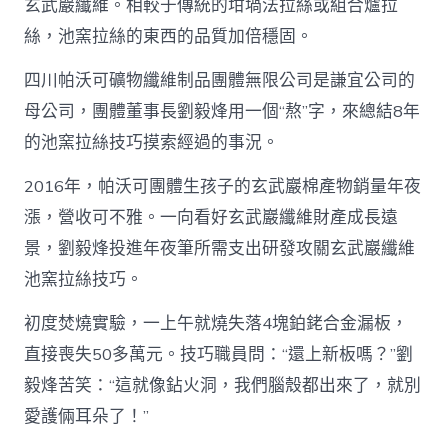
玄武巖纖維。相較于傳統的坩堝法拉絲或組合爐拉
絲，池窯拉絲的東西的品質加倍穩固。
四川帕沃可礦物纖維制品團體無限公司是謙宜公司的
母公司，團體董事長劉毅烽用一個“熬”字，來總結8年
的池窯拉絲技巧摸索經過的事況。
2016年，帕沃可團體生孩子的玄武巖棉產物銷量年夜
漲，營收可不雅。一向看好玄武巖纖維財產成長遠
景，劉毅烽投進年夜筆所需支出研發攻關玄武巖纖維
池窯拉絲技巧。
初度焚燒實驗，一上午就燒失落4塊鉑銠合金漏板，
直接喪失50多萬元。技巧職員問：“還上新板嗎？”劉
毅烽苦笑：“這就像鉆火洞，我們腦殼都出來了，就別
愛護倆耳朵了！”