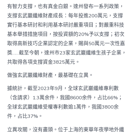
有智力支撐，也有真金白銀。達州發布一系列政策，
支撐玄武巖纖維財產成長：每年投進200萬元，支撐
實行基本研討和利用基本研討嚴重項目；對嚴重科技
基本舉措措施項目，按投資額的20%予以支撐；初次
取得高新技巧企業認定的企業，賜與50萬元一次性嘉
獎……截至今朝，達州市23家玄武巖纖維生孩子企業，
共取得各項支撐資金3825萬元。
做強玄武巖纖維財產，最基礎在立異。
據統計，截至2023年9月，全球玄武巖纖維專利數
（含請求）1.3萬余件，我國8600余件，占比66%；
全球玄武巖纖維受權專利數逾1萬件，我國3800余
件，占比37%。
立異攻關，沒有盡頭。位于上海的東華年夜學地外纖