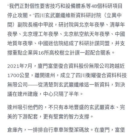
“我們正對個性要害技巧和設備體系等48個科研項目
停止攻關。”四川玄武巖纖維新資料研討院（立異中
間）副院長楊中甲說，研討院與北京年夜學、清華年
夜學、北京理工年夜學、北京航空航天年夜學、中國
地質年夜學、中國迷信院結成了科研計謀同盟，并支
撐重點企業與16所高校樹立計謀一起配合關系。
2021年7月，廈門富堡復合資料股份無限公司跨越近
1700公里，離開達州，成立了四川衡耀復合資料科技
無限公司——從清楚到玄武巖纖維這一新資料，到決
議在達州建廠，中心只隔了半年。
達州吸引他們的，不只有本地豐盛的玄武巖資本、完
美的下游配套，更有堅實的智力支撐。
倉庫內，一排排自行車車架整潔碼放。在廈門，富堡