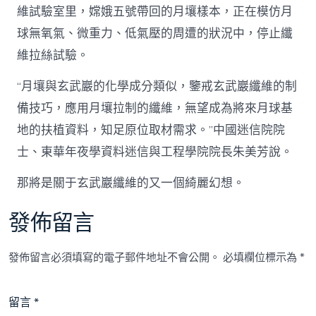
維試驗室里，嫦娥五號帶回的月壤樣本，正在模仿月
球無氧氣、微重力、低氣壓的周遭的狀況中，停止纖
維拉絲試驗。
“月壤與玄武巖的化學成分類似，鑒戒玄武巖纖維的制
備技巧，應用月壤拉制的纖維，無望成為將來月球基
地的扶植資料，知足原位取材需求。”中國迷信院院
士、東華年夜學資料迷信與工程學院院長朱美芳說。
那將是關于玄武巖纖維的又一個綺麗幻想。
發佈留言
發佈留言必須填寫的電子郵件地址不會公開。
必填欄位標示為
*
留言
*