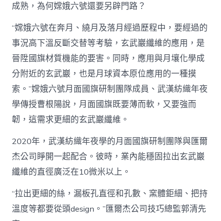
成熟，為何嫦娥六號還要另辟門路？
“嫦娥六號在奔月、繞月及落月經過歷程中，要經過的
事況高下溫反斷交替等考驗，玄武巖纖維的應用，是
晉陞國旗材質機能的要害。同時，應用與月壤化學成
分附近的玄武巖，也是月球資本原位應用的一種摸
索。”嫦娥六號月面國旗研制團隊成員、武漢紡織年夜
學傳授曹根陽說，月面國旗既要薄而軟，又要強而
韌，這需求更細的玄武巖纖維。
2020年，武漢紡織年夜學的月面國旗研制團隊與匯爾
杰公司睜開一起配合。彼時，業內能穩固拉出玄武巖
纖維的直徑廣泛在10微米以上。
“拉出更細的絲，漏板孔直徑和孔數、窯體鉅細、把持
溫度等都要從頭design。”匯爾杰公司技巧總監郭清先