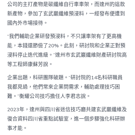
公司的主打產物是碳纖維自行車車架，而達州的這款
新產物，參加了玄武巖纖維預浸料，一經發布便遭到
國內外市場接待。
“我們輔助企業研發預浸料，不只讓車架有了更高機
能，本錢還節儉了20%。此刻，研討院和企業正對預
浸料停止迭代進級。”達州市玄武巖纖維財產研討院高
等工程師康蘇芳說。
企業出題，科研團隊破題。“研討院的14名科研職員
我都見過，他們常來企業問需求，輔助處理技巧困
難。”衡耀公司技巧擔任人李君志說。
2023年，達州與四川省迷信技巧廳共建玄武巖纖維及
復合資料四川省重點試驗室，進一個步驟強化科研辦
事才能。