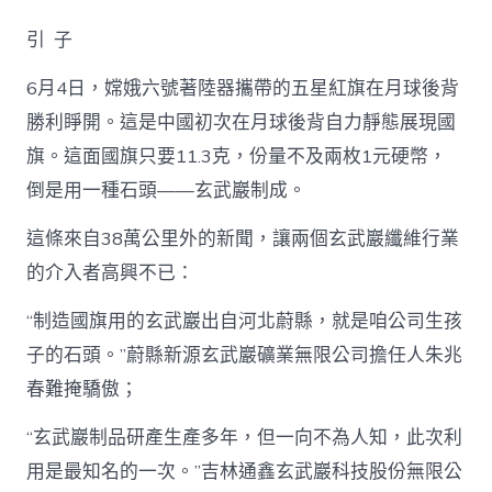
武
巖，
引 子
變
身
6月4日，嫦娥六號著陸器攜帶的五星紅旗在月球後背
新
纖
勝利睜開。這是中國初次在月球後背自力靜態展現國
維
旗。這面國旗只要11.3克，份量不及兩枚1元硬幣，
查
包
倒是用一種石頭——玄武巖制成。
養
網
這條來自38萬公里外的新聞，讓兩個玄武巖纖維行業
心
得
的介入者高興不已：
開
辟
“制造國旗用的玄武巖出自河北蔚縣，就是咱公司生孩
新
賽
子的石頭。”蔚縣新源玄武巖礦業無限公司擔任人朱兆
道
春難掩驕傲；
_
中
“玄武巖制品研產生產多年，但一向不為人知，此次利
國
網〉
用是最知名的一次。”吉林通鑫玄武巖科技股份無限公
中