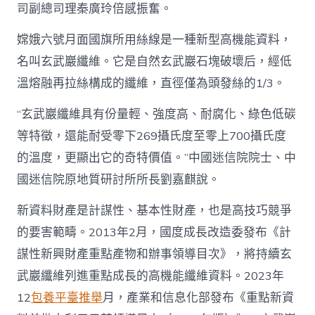
司副總司理秦廣玲倍感振奮。
嫦娥六號月面國旗所用絲線是一種新型高機能資料，
名叫玄武巖纖維。它是自然玄武巖石塊破壞后，經低
溫熔融再拉絲構成的纖維，直徑僅為頭發絲的1/3。
“玄武巖纖維具有份量輕、強度高、耐腐化、綠色低碳
等特徵，還能耐受零下269攝氏度至零上700攝氏度
的溫度，更顯出它的奇特價值。”中國迷信院院士、中
國迷信院原地質研討所所長劉嘉麒說。
新資料財產是計謀性、基本性財產，也是高技巧競爭
的要害範疇。2013年2月，國度成長改造委發布《計
謀性新興財產重點產物和辦事領導目次》，將持續玄
武巖纖維列進重點成長的高機能纖維資料。2023年
12
包養平臺推舉
月，產業和信息化部發布《重點新資