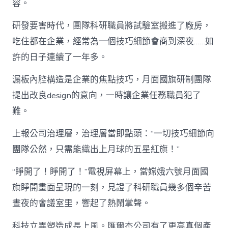
容。
研發要害時代，團隊科研職員將試驗室搬進了廠房，
吃住都在企業，經常為一個技巧細節會商到深夜……如
許的日子連續了一年多。
漏板內腔構造是企業的焦點技巧，月面國旗研制團隊
提出改良design的意向，一時讓企業任務職員犯了
難。
上報公司治理層，治理層當即點頭：“一切技巧細節向
團隊公然，只需能織出上月球的五星紅旗！”
“睜開了！睜開了！”電視屏幕上，當嫦娥六號月面國
旗睜開畫面呈現的一刻，見證了科研職員幾多個辛苦
晝夜的會議室里，響起了熱鬧掌聲。
科技立異塑造成長上風。匯爾杰公司有了更高真個產