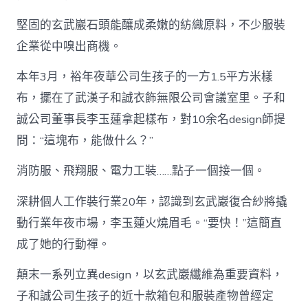
堅固的玄武巖石頭能釀成柔嫩的紡織原料，不少服裝
企業從中嗅出商機。
本年3月，裕年夜華公司生孩子的一方1.5平方米樣
布，擺在了武漢子和誠衣飾無限公司會議室里。子和
誠公司董事長李玉蓮拿起樣布，對10余名design師提
問：“這塊布，能做什么？”
消防服、飛翔服、電力工裝……點子一個接一個。
深耕個人工作裝行業20年，認識到玄武巖復合紗將撬
動行業年夜市場，李玉蓮火燒眉毛。“要快！”這簡直
成了她的行動禪。
顛末一系列立異design，以玄武巖纖維為重要資料，
子和誠公司生孩子的近十款箱包和服裝產物曾經定