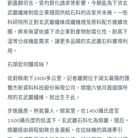
劉嘉麒坦言，受均質化請求等影響，今朝能為下流玄
武巖纖維制造企業穩固供給石料的店家并未幾。一些
科研院所正對玄武巖纖維成纖機理及原料配方連續攻
關，將來無望依據下流企業對產物耐腐化性、耐高下
溫等分歧機能需求，讓更多品類的玄武巖石料獲得利
用。
石頭若何釀成絲？
從蔚縣南下1000多公里，記者離開位于湖北襄陽的匯
爾杰新資料科技股份無限公司，嫦娥六號月面國旗所
用的玄武巖纖維，就出生于此。
步進廠房，熱氣襲人。熔窯里，在1450攝氏度至
1500攝氏度的低溫下，玄武巖石料化為熔巖。隨后，
熔巖經由過程鉑銠合金漏板，在拉絲機的高速牽引