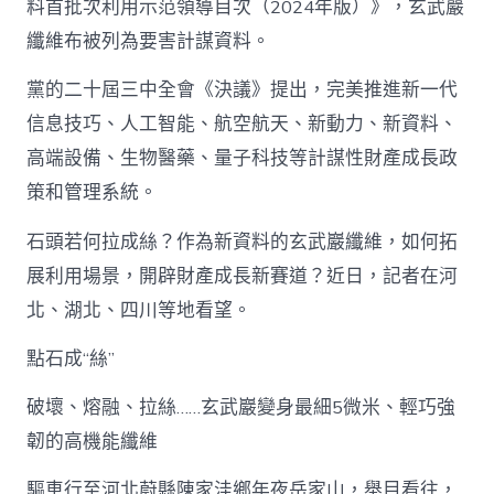
料首批次利用示范領導目次（2024年版）》，玄武巖
纖維布被列為要害計謀資料。
黨的二十屆三中全會《決議》提出，完美推進新一代
信息技巧、人工智能、航空航天、新動力、新資料、
高端設備、生物醫藥、量子科技等計謀性財產成長政
策和管理系統。
石頭若何拉成絲？作為新資料的玄武巖纖維，如何拓
展利用場景，開辟財產成長新賽道？近日，記者在河
北、湖北、四川等地看望。
點石成“絲”
破壞、熔融、拉絲……玄武巖變身最細5微米、輕巧強
韌的高機能纖維
驅車行至河北蔚縣陳家洼鄉年夜岳家山，舉目看往，