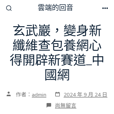
跳
雲端的回音
至
搜
選
尋
單
主
切
玄武巖，變身新
要
換
開
內
關
纖維查包養網心
容
得開辟新賽道_中
國網
發
文
作者：
admin
2024 年 9 月 24 日
表
章
日
作
在
尚無留言
期
者
〈玄