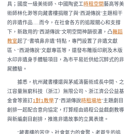
具；國度一級美術師、中國陶瓷工
時租空間
藝高等美
術師林化渺等向藏書樓捐贈了與“西湖傳說”主題相干
的非遺作品……而今，在社會各方的追蹤關心和支撐
下，新啟用的“西湖傳說”文明空間神韻很濃，凸
舞蹈
教室
起了“書噴鼻非遺”特點，專門設置了非遺文獻
區、“西湖傳說”文獻專區等，還發布雕版印刷及木版
水印非遺身手體驗項目，為市平易近供給沉醉式的非
屍體驗。
據悉，杭州藏書樓還與茅威濤藝術成長中間、之
江容量無窮科技（浙江）無限公司、浙江濟公公益基
金會等簽訂
1對1教學
了“西湖傳說
時租場地
”主題劇目
創排一起配合意向協定，打算經由過程公益戲劇教導
與新編劇目創排，推進非遺故事的立異表達。
“藏書樓的苦守、社會氣力的會聚、老蒼生的追