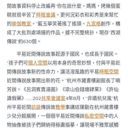
間故事資料停止改編再“你在說什麼，媽媽，烤幾個蛋
糕就很辛苦了
時租會議
，更何況彩衣和彩秀是來幫忙
的
瑜伽教室
。”藍玉華笑著搖了搖頭。
九宮格
創作，構
成了大批到處頌揚的作品。據不完整統計，現存“西湖
傳說”約630個。
平易近間傳說故事起源于國民，也成長于國民。
“孩子們可
個人空間
以用本身的奇思妙想，付與平易近
間傳說故事新的性命力，讓活潑風趣的平易
時租空間
近間傳說故事開出新的花。”杭州市藏書樓副館長丁曉
芳說。《呂洞賓賣湯圓》《梁山伯錢塘肄業》《許仙
識假藥》……202
共享會議室
4年8月，“非遺杭兒風”杭
州平易近間
訪談
傳說故
教學
事講述運動在杭州藏書樓
少兒分館展開，一個個平易近間傳說
私密空間
中的人
物抽像被孩子們歸納得極盡描摹，讓現場不雅眾感觸