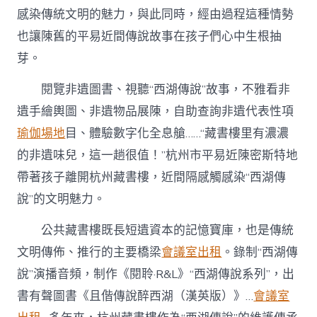
感染傳統文明的魅力，與此同時，經由過程這種情勢
也讓陳舊的平易近間傳說故事在孩子們心中生根抽
芽。
閱覽非遺圖書、視聽“西湖傳說”故事，不雅看非
遺手繪輿圖、非遺物品展陳，自助查詢非遺代表性項
瑜伽場地
目、體驗數字化全息艙……“藏書樓里有濃濃
的非遺味兒，這一趟很值！”杭州市平易近陳密斯特地
帶著孩子離開杭州藏書樓，近間隔感觸感染“西湖傳
說”的文明魅力。
公共藏書樓既長短遺資本的記憶寶庫，也是傳統
文明傳佈、推行的主要橋梁
會議室出租
。錄制“西湖傳
說”演播音頻，制作《閱聆·R&L》“西湖傳說系列”，出
書有聲圖書《且偕傳說醉西湖（漢英版）》…
會議室