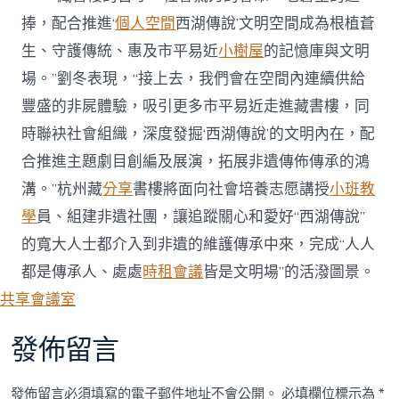
捧，配合推進‘
個人空間
西湖傳說’文明空間成為根植蒼
生、守護傳統、惠及市平易近
小樹屋
的記憶庫與文明
場。”劉冬表現，“接上去，我們會在空間內連續供給
豐盛的非屍體驗，吸引更多市平易近走進藏書樓，同
時聯袂社會組織，深度發掘‘西湖傳說’的文明內在，配
合推進主題劇目創編及展演，拓展非遺傳佈傳承的鴻
溝。”杭州藏
分享
書樓將面向社會培養志愿講授
小班教
學
員、組建非遺社團，讓追蹤關心和愛好“西湖傳說”
的寬大人士都介入到非遺的維護傳承中來，完成“人人
都是傳承人、處處
時租會議
皆是文明場”的活潑圖景。
共享會議室
發佈留言
發佈留言必須填寫的電子郵件地址不會公開。
必填欄位標示為
*