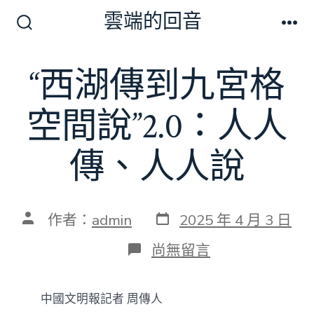
跳
雲端的回音
至
搜
選
尋
單
主
切
“西湖傳到九宮格
要
換
開
內
關
空間說”2.0：人人
容
傳、人人說
發
文
作者：
admin
2025 年 4 月 3 日
表
章
日
作
在
尚無留言
期
者
〈“西
湖
傳
中國文明報記者 周傳人
到