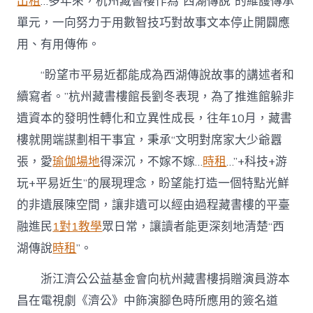
出租
…多年來，杭州藏書樓作為“西湖傳說”的維護傳承
單元，一向努力于用數智技巧對故事文本停止開闢應
用、有用傳佈。
“盼望市平易近都能成為西湖傳說故事的講述者和
續寫者。”杭州藏書樓館長劉冬表現，為了推進館躲非
遺資本的發明性轉化和立異性成長，往年10月，藏書
樓就開端謀劃相干事宜，秉承“文明對席家大少爺囂
張，愛
瑜伽場地
得深沉，不嫁不嫁…
時租
…”+科技+游
玩+平易近生”的展現理念，盼望能打造一個特點光鮮
的非遺展陳空間，讓非遺可以經由過程藏書樓的平臺
融進民
1對1教學
眾日常，讓讀者能更深刻地清楚“西
湖傳說
時租
”。
浙江濟公公益基金會向杭州藏書樓捐贈演員游本
昌在電視劇《濟公》中飾演腳色時所應用的簽名道