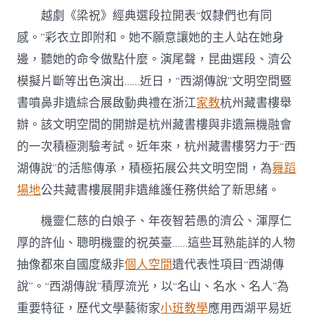
九
越劇《梁祝》經典選段拉開表“奴隸們也有同
宮
格
感。”彩衣立即附和。她不願意讓她的主人站在她身
空
邊，聽她的命令做點什麼。演尾聲，昆曲選段、濟公
間
說”
模擬片斷等出色演出……近日，“西湖傳說”文明空間暨
2.0：
人
書噴鼻非遺綜合展啟動典禮在浙江
家教
杭州藏書樓舉
人
辦。該文明空間的開辦是杭州藏書樓與非遺無機融會
傳、
人
的一次積極測驗考試。近年來，杭州藏書樓努力于“西
人
湖傳說”的活態傳承，積極拓展公共文明空間，為
舞蹈
說〉
中
場地
公共藏書樓展開非遺維護任務供給了新思緒。
機靈仁慈的白娘子、年夜智若愚的濟公、渾厚仁
厚的許仙、聰明機靈的祝英臺……這些耳熟能詳的人物
抽像都來自國度級非
個人空間
遺代表性項目“西湖傳
說”。“西湖傳說”積厚流光，以“名山、名水、名人”為
重要特征，歷代文學藝術家
小班教學
應用西湖平易近