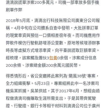
滴滴說謊單涉案200多萬元，司機一部車放多個手機
刷單作弊
2018年5月底，滴滴出行科技無限公司廣東分公司報
稱，4月中旬在公司體系自查中發明，大批拼車訂單
的現實車資與預估一口價相差很年夜。而司機應用作
弊軟件模仿行駛軌跡增添公里數、原地等候增添辦事
時長等虛擬方式增添車資，向平臺說謊取巨額車資。
經梳理，該案觸及團伙3
包養
0余個，涉案成分信息
200余條、涉案總金額200余萬元國民幣。
得悉情形后，省公安廳將此案列為“颶風38號”專案，
全力組織衝擊。5月23日，專案組將此中一名涉案司
機吳某抓捕。吳某供述，其于2017年6月，想經由過
程做滴滴司機賺取生涯所需支出，于是其帶齊駕駛
證、行駛證、銀行卡等相干材料到滴滴公司位于廣州