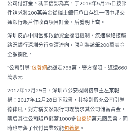
公司付訂金。馮某信認為真，于2018年5月25日按郵
件請求將200萬美金從瑞士銀行戶口存進一個中邦交
通銀行賬戶作收買項目訂金，后發明上當。
深圳反詐中間當即啟動資金攔阻機制，疾速聯絡接觸
路況銀行深圳分行查清流向，勝利將該筆200萬美金
全額攔阻。
“公司引導”
包養網
說謊走793萬，警方攔阻、返還660
萬余元
2017年12月29日，深圳市公安機關接事主左某報
稱：2017年12月28日下戰書，其接到假充公司引導
德律風，對方稱安然銀行司理請求其公司儲蓄資金，
隨后其往公司賬戶儲蓄1000多
包養網
萬元國民幣，同
時也守舊了代付營業效能
包養網
。