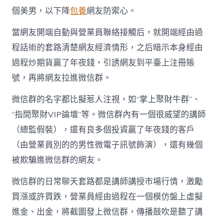
個美男，以下降
包養
網友防禦心。
當網友開端自動與營業員聯絡接觸后，就開端經由過
程話術的套路清楚網友經濟情形，之后暗示本身經由
過程炒期貨贏了年夜錢，引誘網友到平臺上注冊賬
號，再將網友拉進微信群。
微信群的名字都比擬惹人注視，如“掌上聚財牛群”、
“指間聚財VIP論壇”等。微信群內有一個很威望的講師
（總監假裝），還有良多個投資贏了年夜錢的客戶
（由營業員別的的男性微電子訊號飾演），還有幾個
被欺騙進微信群的網友。
微信群的日常聊天套路都是講師講授市場行情，激勵
買漲或許買跌，營業員經由過程在一個模仿盤上虛擬
進金、出金，將截圖發上微信群，傳播鼓吹是聽了講