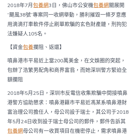
2018年7月
包養網
3日，佛山市公安機
包養網
關展開
“颶風38號”專案同一收網舉動，勝利摧毀一條歹意應
用滴滴打車軟件停止刷單欺騙的玄色財產鏈，刑拘犯
法嫌疑人105名。
【資金
包養
攔阻、返還】
噴鼻港市平易近上當200萬美金，在文娛圈的突起，
包辦了浩繁男配角和商界富翁，而她深圳警方緊迫全
額攔阻
2018年5月25日，深圳市反電信收集欺騙中間接噴鼻
港警方協助懇求：噴鼻港籍市平易近馮某系噴鼻港財
富治理公司擔任人，母公司設于瑞士，其公司于2018
年5月24日收到設于瑞士母公司的郵件，郵件告訴其
包養網
母公司有一收買項目在機密停止，需求噴鼻港