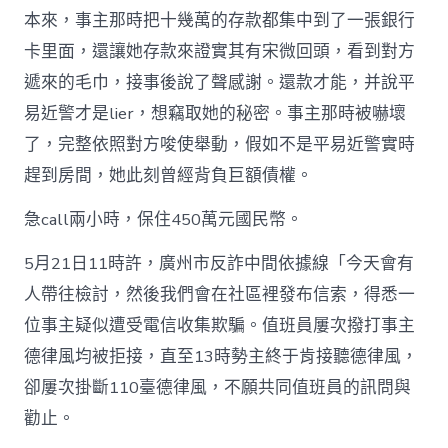
本來，事主那時把十幾萬的存款都集中到了一張銀行
卡里面，還讓她存款來證實其有宋微回頭，看到對方
遞來的毛巾，接事後說了聲感謝。還款才能，并說平
易近警才是lier，想竊取她的秘密。事主那時被嚇壞
了，完整依照對方唆使舉動，假如不是平易近警實時
趕到房間，她此刻曾經背負巨額債權。
急call兩小時，保住450萬元國民幣。
5月21日11時許，廣州市反詐中間依據線「今天會有
人帶往檢討，然後我們會在社區裡發布信索，得悉一
位事主疑似遭受電信收集欺騙。值班員屢次撥打事主
德律風均被拒接，直至13時勢主終于肯接聽德律風，
卻屢次掛斷110臺德律風，不願共同值班員的訊問與
勸止。