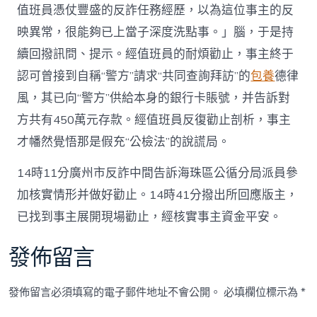
值班員憑仗豐盛的反詐任務經歷，以為這位事主的反
映異常，很能夠已上當子深度洗點事。」腦，于是持
續回撥訊問、提示。經值班員的耐煩勸止，事主終于
認可曾接到自稱“警方”請求“共同查詢拜訪”的
包養
德律
風，其已向“警方”供給本身的銀行卡賬號，并告訴對
方共有450萬元存款。經值班員反復勸止剖析，事主
才幡然覺悟那是假充“公檢法”的說謊局。
14時11分廣州市反詐中間告訴海珠區公循分局派員參
加核實情形并做好勸止。14時41分撥出所回應版主，
已找到事主展開現場勸止，經核實事主資金平安。
發佈留言
發佈留言必須填寫的電子郵件地址不會公開。
必填欄位標示為
*