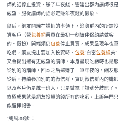
師的話停止投資，賺了年夜錢，營建出群內講師很是
威望，服從講師的話必定賺年夜錢的假象。
隨后，網友開端在講師的率領下，追隨群內的所謂投
資客戶（營
包養網
業員在最初一刻被伴侶約請做客
的。假扮）開端頻仍
包養
停止買賣，成果呈現年夜筆
吃虧，網友提出要加入投資時，
包養
“白富
包養網
美”
又會提出還有更威望的講師，本身呈現吃虧時也是服
從別的的講師，回本之后還賺了一筆年夜的。網友服
從后，持續參加別的的微信群，實則微信群內的講師
以及客戶仍是統一班人，只是微電子訊號分歧罷了。
終極成果就是網友投資的錢所有的吃虧，上訴無門只
能選擇報警。
“颶風38號”：