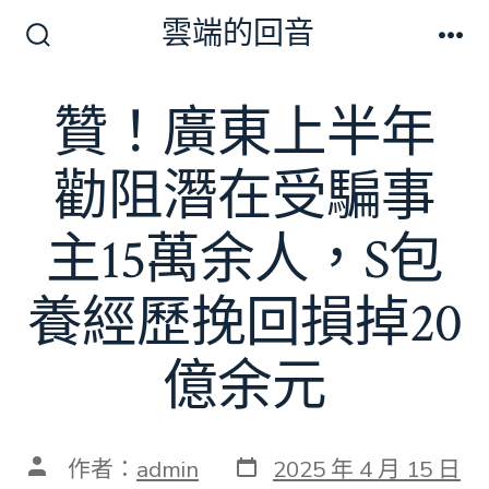
跳
雲端的回音
至
搜
選
尋
單
主
切
贊！廣東上半年
要
換
開
內
關
勸阻潛在受騙事
容
主15萬余人，S包
養經歷挽回損掉20
億余元
發
文
作者：
admin
2025 年 4 月 15 日
表
章