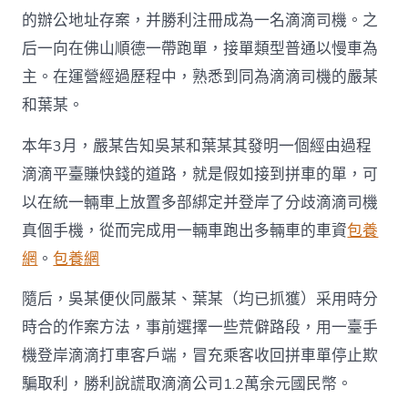
的辦公地址存案，并勝利注冊成為一名滴滴司機。之
后一向在佛山順德一帶跑單，接單類型普通以慢車為
主。在運營經過歷程中，熟悉到同為滴滴司機的嚴某
和葉某。
本年3月，嚴某告知吳某和葉某其發明一個經由過程
滴滴平臺賺快錢的道路，就是假如接到拼車的單，可
以在統一輛車上放置多部綁定并登岸了分歧滴滴司機
真個手機，從而完成用一輛車跑出多輛車的車資
包養
網
。
包養網
隨后，吳某便伙同嚴某、葉某（均已抓獲）采用時分
時合的作案方法，事前選擇一些荒僻路段，用一臺手
機登岸滴滴打車客戶端，冒充乘客收回拼車單停止欺
騙取利，勝利說謊取滴滴公司1.2萬余元國民幣。