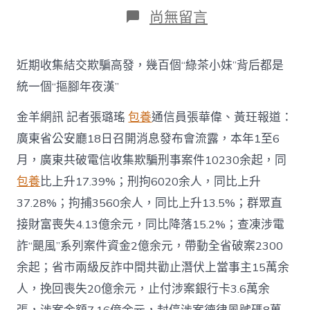
日
作
在
尚無留言
期
者
〈贊！
廣
東
近期收集結交欺騙高發，幾百個“綠茶小妹”背后都是
上
半
統一個“摳腳年夜漢”
年
勸
金羊網訊 記者張璐瑤
包養
通信員張華偉、黃玨報道：
阻
廣東省公安廳18日召開消息發布會流露，本年1至6
潛
在
月，廣東共破電信收集欺騙刑事案件10230余起，同
受
騙
包養
比上升17.39%；刑拘6020余人，同比上升
事
37.28%；拘捕3560余人，同比上升13.5%；群眾直
主
15
接財富喪失4.13億余元，同比降落15.2%；查凍涉電
萬
詐“颶風”系列案件資金2億余元，帶動全省破案2300
余
人，
余起；省市兩級反詐中間共勸止潛伏上當事主15萬余
S
人，挽回喪失20億余元，止付涉案銀行卡3.6萬余
包
養