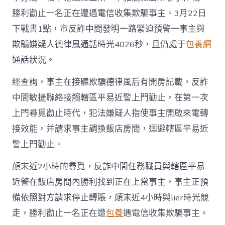
勝利勸止一名正在遭遇電信收集欺騙事主。3月22日
下戰書1點，市反詐中間發明一路緊迫預警一事主與
欺騙嫌疑人德律風通話時光4026秒，且仍處于
包養網
通話狀況。
經查詢，事主在接聽欺騙德律風后有開房記載，反詐
中間敏捷聯絡接觸轄區平易近警上門勸止，在第一次
上門尋覓勸止時代，犯法嫌疑人指使事主開啟來電轉
接效能，并請求事主調換飯店房間，迴避轄區平易近
警上門勸止。
顛末近2小時的尋覓，反詐中間任務職員與轄區平易
近警在飯店房間內勝利找到正在上當事主，事主正預
備依照對方請求停止轉賬，顛末近4小時與lier時光競
走，勝利勸止一名正在遭
包養
遇電信收集欺騙事主。