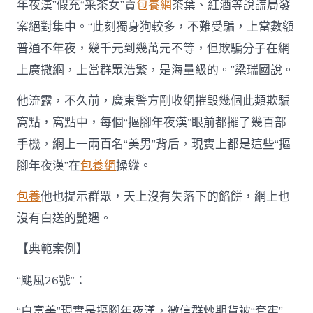
年夜漢”假充“采茶女”賣
包養網
茶葉、紅酒等說謊局發
案絕對集中。“此刻獨身狗較多，不難受騙，上當數額
普通不年夜，幾千元到幾萬元不等，但欺騙分子在網
上廣撒網，上當群眾浩繁，是海量級的。”梁瑞國說。
他流露，不久前，廣東警方剛收網摧毀幾個此類欺騙
窩點，窩點中，每個“摳腳年夜漢”眼前都擺了幾百部
手機，網上一兩百名“美男”背后，現實上都是這些“摳
腳年夜漢”在
包養網
操縱。
包養
他也提示群眾，天上沒有失落下的餡餅，網上也
沒有白送的艷遇。
【典範案例】
“颶風26號”：
“白富美”現實是摳腳年夜漢，微信群炒期貨被“套牢”