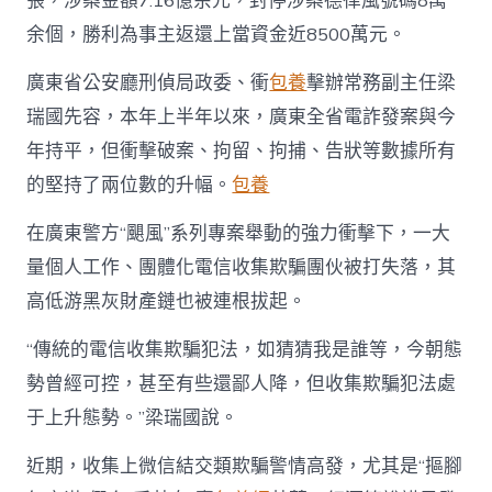
張，涉案金額7.16億余元，封停涉案德律風號碼8萬
經
余個，勝利為事主返還上當資金近8500萬元。
歷
挽
回
廣東省公安廳刑偵局政委、衝
包養
擊辦常務副主任梁
損
瑞國先容，本年上半年以來，廣東全省電詐發案與今
掉
20
年持平，但衝擊破案、拘留、拘捕、告狀等數據所有
億
的堅持了兩位數的升幅。
包養
余
元〉
在廣東警方“颶風”系列專案舉動的強力衝擊下，一大
中
量個人工作、團體化電信收集欺騙團伙被打失落，其
高低游黑灰財產鏈也被連根拔起。
“傳統的電信收集欺騙犯法，如猜猜我是誰等，今朝態
勢曾經可控，甚至有些還鄙人降，但收集欺騙犯法處
于上升態勢。”梁瑞國說。
近期，收集上微信結交類欺騙警情高發，尤其是“摳腳