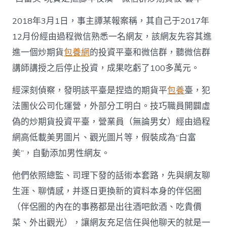
2018年3月1日，事主譚某報案稱，其自己于2017年
12月份經由過程微信熟悉一名網友，該網友先容其進
進一個炒期貨
包養網
的投資平臺和微信群，聽微信群
講師講授之后停止投資，成果吃虧了100多萬元。
經深刻偵察，發明該平臺是捏造的期貨平
包養
臺，犯
法團伙公司化運營，外部分工明白。技巧職員開闢虛
偽的炒期貨投資平臺，營業員（無論男女）經由過程
網高低載美男圖片、觀光圖片等，假裝成為“白富
美”，自動添加男性網友。
他們依照總監、司理下發的話術本套路，先與網友聊
生涯、聊情感，并逐日更換新的資料本身的伴侶圈
（伴侶圈的內在的事務都是出往酒吧飲酒、吃貴價
菜、外出觀光），讓網友充足信任與他聊天的就是一