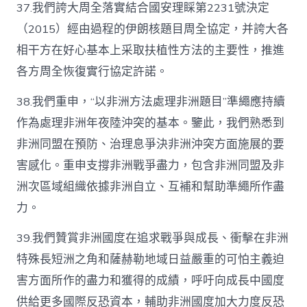
37.我們誇大周全落實結合國安理睬第2231號決定
（2015）經由過程的伊朗核題目周全協定，并誇大各
相干方在好心基本上采取扶植性方法的主要性，推進
各方周全恢復實行協定許諾。
38.我們重申，“以非洲方法處理非洲題目”準繩應持續
作為處理非洲年夜陸沖突的基本。鑒此，我們熟悉到
非洲同盟在預防、治理息爭決非洲沖突方面施展的要
害感化。重申支撐非洲戰爭盡力，包含非洲同盟及非
洲次區域組織依據非洲自立、互補和幫助準繩所作盡
力。
39.我們贊賞非洲國度在追求戰爭與成長、衝擊在非洲
特殊長短洲之角和薩赫勒地域日益嚴重的可怕主義迫
害方面所作的盡力和獲得的成績，呼吁向成長中國度
供給更多國際反恐資本，輔助非洲國度加大力度反恐