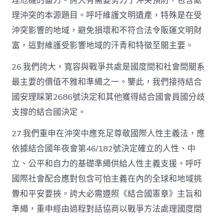
理危機的盡力。誇大有需要努力于沖突預防，包含處
理沖突的本源題目。呼吁維護文明遺產，特殊是在受
沖突影響的地域，避免損壞和不符合法令販運文明財
富，這對維護受影響地域的汗青和特徵至關主要。
26.我們誇大，寬容與戰爭共處是國度間和社會間關系
最主要的價值不雅和準繩之一。鑒此，我們接待結合
國安理睬第2686號決定和其他獲得結合國會員國分歧
支撐的結合國決定。
27.我們重申在沖突中應充足尊敬國際人性主義法，應
依據結合國年夜會第46/182號決定確立的人性、中
立、公平和自力的基礎準繩供給人性主義支援。呼吁
國際社會配合應對包含可怕主義在內的全球和地域挑
釁和平安要挾。誇大必需遵照《結合國憲章》主旨和
準繩，重申經由過程對話協商以戰爭方法處理國度間