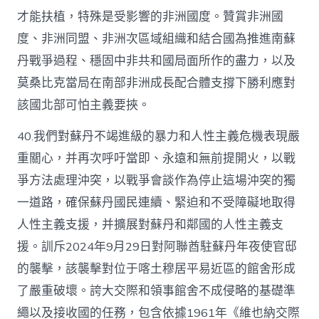
才能扶植，特殊是受影響的非洲國度。贊賞非洲國
度、非洲同盟、非洲次區域組織和結合國為推進南蘇
丹戰爭過程、穩固中非共和國局面所作的盡力，以及
莫桑比克當局在南部非洲成長配合體支撐下勝利應對
該國北部可怕主義要挾。
40.我們對蘇丹不竭進級的暴力和人性主義危機表現嚴
重關心，并再次呼吁當即、永遠和無前提開火，以戰
爭方法處理沖突，以戰爭會談作為停止這場沖突的獨
一道路，確保蘇丹國民連續、緊迫和不受障礙地取得
人性主義支援，并擴展對蘇丹和鄰國的人性主義支
援。訓斥2024年9月29日對阿聯酋駐蘇丹年夜使官邸
的襲擊，該襲擊對位于喀土穆居平易近區的館舍形成
了嚴重破壞。誇大交際和領事館舍不成侵略的基礎準
繩以及接收國的任務，包含依據1961年《維也納交際