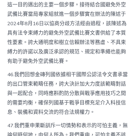
這一目的邁出的主要一個步驟。接待結合國避免外空
武備比賽當局專家組就進一個步驟實在辦法的陳述于
2024年8月16日以協商分歧方法經由過程，該陳述為
具有法令束縛力的避免外空武備比賽文書供給了本質
性要素。誇大通明度和樹立信賴辦法等務虛、不具束
縛力的許諾以及廣泛承認的規范、規定和準繩也能夠
有助于避免外空武備比賽。
46.我們回想金磚列國依據相干國際公認法令文書承當
的出口管束範疇任務，誇大決計加大力度該範疇對話
與一起配合，同時應斟酌防分散與戰爭應用技巧之間
的需要均衡，確保列國基于戰爭目標充足介入科技信
息、裝備和資料交流的符合法規權力。
47.我們重申果斷訓斥一切情勢和表示的可怕主義，無
論何時何地，由何人所為。我們重申，可怕主義不該