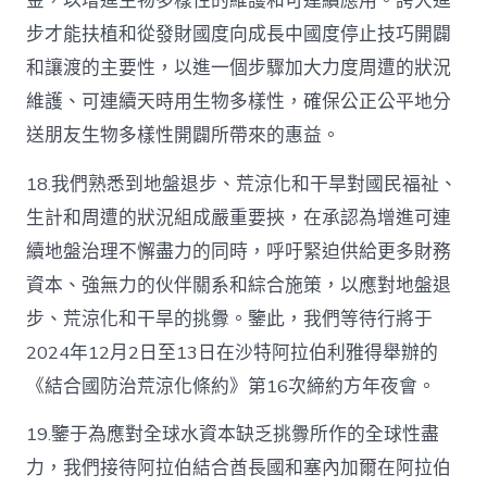
金，以增進生物多樣性的維護和可連續應用。誇大進
步才能扶植和從發財國度向成長中國度停止技巧開闢
和讓渡的主要性，以進一個步驟加大力度周遭的狀況
維護、可連續天時用生物多樣性，確保公正公平地分
送朋友生物多樣性開闢所帶來的惠益。
18.我們熟悉到地盤退步、荒涼化和干旱對國民福祉、
生計和周遭的狀況組成嚴重要挾，在承認為增進可連
續地盤治理不懈盡力的同時，呼吁緊迫供給更多財務
資本、強無力的伙伴關系和綜合施策，以應對地盤退
步、荒涼化和干旱的挑釁。鑒此，我們等待行將于
2024年12月2日至13日在沙特阿拉伯利雅得舉辦的
《結合國防治荒涼化條約》第16次締約方年夜會。
19.鑒于為應對全球水資本缺乏挑釁所作的全球性盡
力，我們接待阿拉伯結合酋長國和塞內加爾在阿拉伯