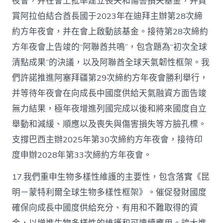
夜會，并在會上批準建立喪失和傷害損失基金，并贊
賞阿拉伯結合酋長國于2023年在迪拜主辦第28次締
約方年夜會，并在會上啟動該基金。接待第28次締約
方年夜會上告竣的“阿聯酋共鳴”，包含題為“初次全球
清點成果”的決議，以及阿聯酋全球天氣韌性框架。我
們許諾推進阿塞拜疆第29次締約方年夜會勝利舉行，
并等待年夜會在向成長中國度供給天氣融資方面告竣
無力結果，極年夜增進列國完成以後和將來國度自立
舉動和減緩、順應以及喪失與傷害損失等方臉孔標。
支撐巴西主辦2025年第30次締約方年夜會，接待印
度申辦2028年第33次締約方年夜會。
17.我們重申生物多樣性維護的主要性，包含落實《昆
明－蒙特利爾全球生物多樣性框架》。催促發財國度
確保向成長中國度供給充分、有用和不難取得的資