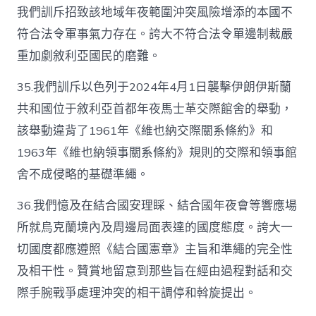
我們訓斥招致該地域年夜範圍沖突風險增添的本國不
符合法令軍事氣力存在。誇大不符合法令單邊制裁嚴
重加劇敘利亞國民的磨難。
35.我們訓斥以色列于2024年4月1日襲擊伊朗伊斯蘭
共和國位于敘利亞首都年夜馬士革交際館舍的舉動，
該舉動違背了1961年《維也納交際關系條約》和
1963年《維也納領事關系條約》規則的交際和領事館
舍不成侵略的基礎準繩。
36.我們憶及在結合國安理睬、結合國年夜會等響應場
所就烏克蘭境內及周邊局面表達的國度態度。誇大一
切國度都應遵照《結合國憲章》主旨和準繩的完全性
及相干性。贊賞地留意到那些旨在經由過程對話和交
際手腕戰爭處理沖突的相干調停和斡旋提出。