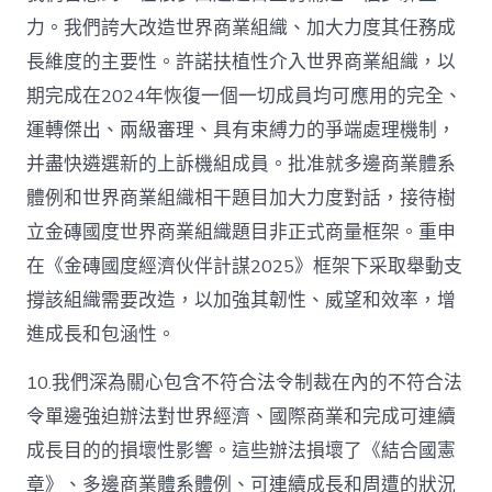
力。我們誇大改造世界商業組織、加大力度其任務成
長維度的主要性。許諾扶植性介入世界商業組織，以
期完成在2024年恢復一個一切成員均可應用的完全、
運轉傑出、兩級審理、具有束縛力的爭端處理機制，
并盡快遴選新的上訴機組成員。批准就多邊商業體系
體例和世界商業組織相干題目加大力度對話，接待樹
立金磚國度世界商業組織題目非正式商量框架。重申
在《金磚國度經濟伙伴計謀2025》框架下采取舉動支
撐該組織需要改造，以加強其韌性、威望和效率，增
進成長和包涵性。
10.我們深為關心包含不符合法令制裁在內的不符合法
令單邊強迫辦法對世界經濟、國際商業和完成可連續
成長目的的損壞性影響。這些辦法損壞了《結合國憲
章》、多邊商業體系體例、可連續成長和周遭的狀況