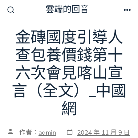
跳
雲端的回音
至
搜
選
尋
單
主
切
金磚國度引導人
要
換
開
內
關
查包養價錢第十
容
六次會見喀山宣
言（全文）_中國
網
發
文
作者：
admin
2024 年 11 月 9 日
表
章