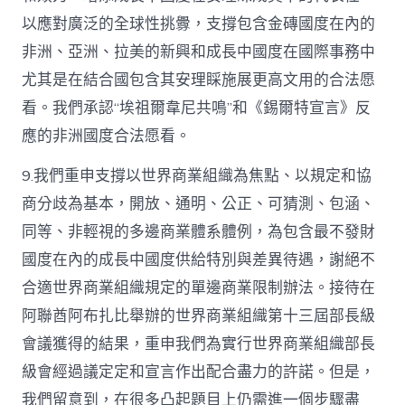
以應對廣泛的全球性挑釁，支撐包含金磚國度在內的
非洲、亞洲、拉美的新興和成長中國度在國際事務中
尤其是在結合國包含其安理睬施展更高文用的合法愿
看。我們承認“埃祖爾韋尼共鳴”和《錫爾特宣言》反
應的非洲國度合法愿看。
9.我們重申支撐以世界商業組織為焦點、以規定和協
商分歧為基本，開放、通明、公正、可猜測、包涵、
同等、非輕視的多邊商業體系體例，為包含最不發財
國度在內的成長中國度供給特別與差異待遇，謝絕不
合適世界商業組織規定的單邊商業限制辦法。接待在
阿聯酋阿布扎比舉辦的世界商業組織第十三屆部長級
會議獲得的結果，重申我們為實行世界商業組織部長
級會經過議定定和宣言作出配合盡力的許諾。但是，
我們留意到，在很多凸起題目上仍需進一個步驟盡