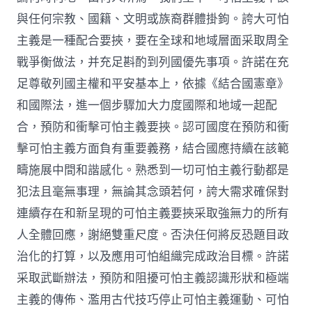
與任何宗教、國籍、文明或族裔群體掛鉤。誇大可怕
主義是一種配合要挾，要在全球和地域層面采取周全
戰爭衡做法，并充足斟酌到列國優先事項。許諾在充
足尊敬列國主權和平安基本上，依據《結合國憲章》
和國際法，進一個步驟加大力度國際和地域一起配
合，預防和衝擊可怕主義要挾。認可國度在預防和衝
擊可怕主義方面負有重要義務，結合國應持續在該範
疇施展中間和諧感化。熟悉到一切可怕主義行動都是
犯法且毫無事理，無論其念頭若何，誇大需求確保對
連續存在和新呈現的可怕主義要挾采取強無力的所有
人全體回應，謝絕雙重尺度。否決任何將反恐題目政
治化的打算，以及應用可怕組織完成政治目標。許諾
采取武斷辦法，預防和阻擾可怕主義認識形狀和極端
主義的傳佈、濫用古代技巧停止可怕主義運動、可怕