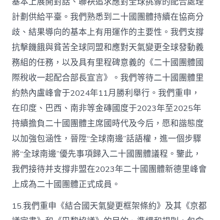
基本上展開對話、聯袂追求應對全球挑釁的配合處理
計劃供給平臺。我們熟悉到二十國團體持續在協商分
歧、結果導向的基本上有用運作的主要性。我們支撐
抗擊饑餓與貧苦全球同盟和應對天氣變更全球發動義
務組的任務，以及具有里程碑意義的《二十國團體國
際稅收一起配合部長宣言》。我們等待二十國團體里
約熱內盧峰會于2024年11月勝利舉行。我們重申，
在印度、巴西、南非等金磚國度于2023年至2025年
持續擔負二十國團體主席國時代及今后，愿和諧態度
以加強包涵性，晉陞“全球南邊”話語權，進一個步驟
將“全球南邊”優先事項歸入二十國團體議程。鑒此，
我們接待并支撐非盟在2023年二十國團體新德里峰會
上成為二十國團體正式成員。
15.我們重申《結合國天氣變更框架條約》及其《京都