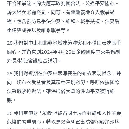
不合和爭端。誇大應尊敬列國合法、公道平安關心。
誇大婦女必需充足、同等、有興趣義地介入戰爭過
程，包含預防息爭決沖突、維和、戰爭扶植、沖突后
重建與成長以及維系戰爭等。
28.我們對中東和北非地域連續沖突和不穩固表達嚴重
關心，并留意到2024年4月25日金磚國度中東事務副
外長/特使會議結合講明。
29.我們對近期在沖突中悲涼喪生的布衣表現悼念，并
向一切布衣受益者及其家眷表現慰勞。呼吁依據國際
法采取緊迫辦法，確保通俗大眾的性命平安獲得維
護。
30.我們重申對巴勒斯坦被占國土局面好轉和人性主義
危機的嚴重關心，特殊是以色列軍事防禦招致加沙地