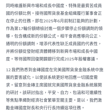
同時維護新興市場和成長中國度、特殊是最貧苦成員
國的份額比例。接待國際貨泉基金組織履行董事會正
在停止的任務，即在2025年6月前制訂能夠的計劃，
作為第17輪份額總檢討進一個步驟停止份額調劑的領
導，包含構成新的份額公式。相干會商應導向公正、
通明的份額調劑，增添代表性缺乏成員國的代表性，
并將份額從發財經濟體轉移到新興市場和成長中國
度。等待國際回復開闢銀行完成2025年股權審議。
12.我們熟悉到金磚國度在完美國際貨泉金融系統中施
展的要害感化，以使該系統更好地回應一切國度需
求。留意到金磚主席國就完美國際貨泉金融系統展開
的研討。該研討指出，平安、自力、包涵和可連續性
等焦點準繩對經濟社會繁華至關主要。是以，我們激
勵金磚國度財長和央行行長持續這項任務。