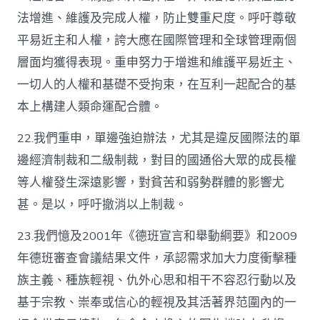
法增進、維護及完成人權，防止雙重尺度。呼吁尊敬
平易近主和人權，誇大應在國際管理和全球管理兩個
層面均獲得表現。重申努力于增進和維護平易近主、
一切人的人權和基礎不受拘束，在互利一起配合的基
本上構建人類命運配合體。
22.我們重申，單邊強迫辦法，尤其是違反國際法的單
邊經濟制裁和二級制裁，對目的國通俗大眾的成長權
等人權發生深遠影響，對貧苦和弱勢群體的影響尤
甚。是以，呼吁撤消以上制裁。
23.我們憶及2001年《德班宣言和舉動綱要》和2009
年德班審查會議結果文件，承認需求加大力度衝擊種
族主義、種族輕視、仇外心思和相干不容忍行動以及
基于宗教、崇奉或信心的輕視及其活著界范圍內的一