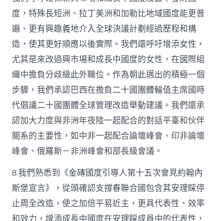
度，特殊長短洲、拉丁美洲和加勒比地域國度能更普
遍、更有興趣義地介入全球決議計劃經過歷程和構
造，使其更好順應以後實際。我們還呼吁增添女性，
尤其是來改過興市場和成長中國度的女性，在國際組
織中擔負分歧級此外職位。作為朝此邁出的積極一個
步驟，我們承認巴西在擔負二十國團體輪值主席國時
代倡議二十國團體全球管理改造舉動建議。我們還承
認加大力度與非洲年夜陸一起配合的對話平臺和伙伴
關系的主要性，如中非一起配合論壇峰會、印非論壇
峰會、俄羅斯－非洲峰會和部長級會議。
8.我們熟悉到《金磚國度引導人第十五次會見約翰內
斯堡宣言》，從頭確認支撐春聯合國包含其安理睬停
止周全改造，使之加倍平易近主，更具代表性、效率
和效力，增添成長中國度在安理睬成員中的代表性，