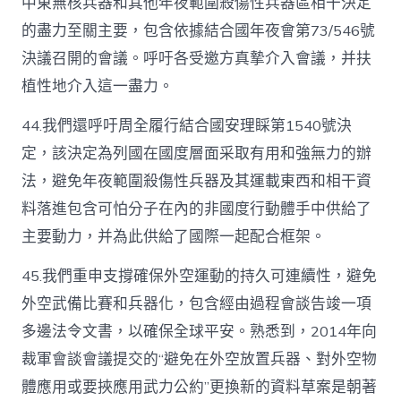
中東無核兵器和其他年夜範圍殺傷性兵器區相干決定
的盡力至關主要，包含依據結合國年夜會第73/546號
決議召開的會議。呼吁各受邀方真摯介入會議，并扶
植性地介入這一盡力。
44.我們還呼吁周全履行結合國安理睬第1540號決
定，該決定為列國在國度層面采取有用和強無力的辦
法，避免年夜範圍殺傷性兵器及其運載東西和相干資
料落進包含可怕分子在內的非國度行動體手中供給了
主要動力，并為此供給了國際一起配合框架。
45.我們重申支撐確保外空運動的持久可連續性，避免
外空武備比賽和兵器化，包含經由過程會談告竣一項
多邊法令文書，以確保全球平安。熟悉到，2014年向
裁軍會談會議提交的“避免在外空放置兵器、對外空物
體應用或要挾應用武力公約”更換新的資料草案是朝著