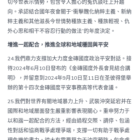
切今世表示情勢，包含令人擔心的冤仇談吐上升趨
向。承認結合國年夜會關于“衝擊醜化納粹主義、新納
粹主義和其他滋長今世情勢種族主義、種族輕視、仇
外心思和相干不容忍行動的做法”的年度決定。
增進一起配合，推進全球和地域穩固與平安
24.我們鼎力支撐加大力度金磚國度政治平安對話。接
待2024年6月10日發布的《金磚國度外長會見結合講
明》，并留意到2024年9月10日至11日在圣彼得堡舉
辦的第十四次金磚國度平安事務高等代表會議。
25.我們對世界有關地域暴力上升、武裝沖突延宕并在
國際和地域層面發生嚴重影響表現關心。重申努力于
以和諧一起配合的方法，經由過程交際、調停、包涵
性對話和協商戰爭處理爭端，支撐一切有助于戰爭處