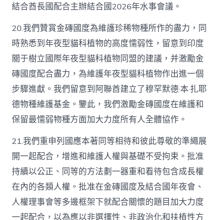
結合酋長國配合主辦結合國2026年水事會議。
20.我們贊賞金磚國度為維護珍稀物種所作的盡力，同
時熟悉到年夜型貓科植物的高度懦弱性，留意到印度
關于樹立國際年夜型貓科植物同盟的建議，并激勵金
磚國度配合盡力，為維護年夜型貓科植物作出進一個
步驟進獻。我們留意到阿聯酋建立了穆罕默德·本·扎耶
德物種維護基金。鑒此，我們激勵金磚國度在維護和
保留最懦弱物種方面加大力度所有人全體協作。
21.我們重申列國應本著同等相待和彼此尊敬的準繩展
開一起配合，增進和維護人權與基礎不受拘束。批准
持續以公正、同等的方法劃一器重和看待包含成長權
在內的各類人權。批准在金磚國度及結合國年夜會、
人權理事會等多邊框架下就配合關懷的題目加大力度
一起配合，以為應以非選擇性、非政治化和扶植性方