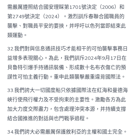
需嚴厲遵照結合國安理睬第1701號決定（2006）和
第2749號決定（2024）。激烈訓斥春聯合國職員的
襲擊、對職員平安的要挾，并呼吁以色列當即結束此
類運動。
32.我們對與信息通訊技巧才能相干的可怕襲擊事務日
益增多表現關心。為此，我們訓斥2024年9月17日在
貝魯特引爆手持通訊裝備、形成數十名布衣傷亡的預
謀性可怕主義行動。重申此類襲擊嚴重違背國際法。
33.我們誇大一切國度船只依據國際法在紅海和曼德海
峽行使飛行權力及不受拘束的主要性。激勵各方為此
加大力度交際盡力，包含處理沖突本源，并持續支撐
結合國推進的對話與也門戰爭過程。
34.我們誇大必需嚴厲保護敘利亞的主權和國土完全。