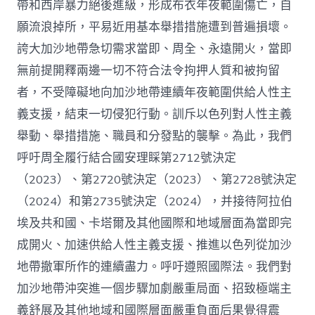
帶和西岸暴力絕後進級，形成布衣年夜範圍傷亡，自
願流浪掉所，平易近用基本舉措措施遭到普遍損壞。
誇大加沙地帶急切需求當即、周全、永遠開火，當即
無前提開釋兩邊一切不符合法令拘押人質和被拘留
者，不受障礙地向加沙地帶連續年夜範圍供給人性主
義支援，結束一切侵犯行動。訓斥以色列對人性主義
舉動、舉措措施、職員和分發點的襲擊。為此，我們
呼吁周全履行結合國安理睬第2712號決定
（2023）、第2720號決定（2023）、第2728號決定
（2024）和第2735號決定（2024），并接待阿拉伯
埃及共和國、卡塔爾及其他國際和地域層面為當即完
成開火、加速供給人性主義支援、推進以色列從加沙
地帶撤軍所作的連續盡力。呼吁遵照國際法。我們對
加沙地帶沖突進一個步驟加劇嚴重局面、招致極端主
義舒展及其他地域和國際層面嚴重負面后果覺得震