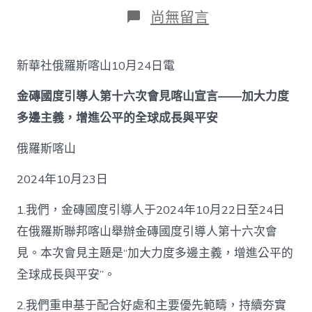
日
作
在
尚無留言
期
者
〈金
磚
國
新華社俄羅斯喀山10月24日電
度
引
金磚國度引導人第十六次會見喀山宣言——加大力度
導
人
多邊主義，增進公平的全球成長與平安
查
包
俄羅斯喀山
養
價
2024年10月23日
錢
第
十
1.我們，金磚國度引導人于2024年10月22日至24日
六
在俄羅斯聯邦喀山舉辦金磚國度引導人第十六次會
次
會
見。本次會見主題是“加大力度多邊主義，增進公平的
見
全球成長與平安”。
喀
山
2.我們重申基于配合好處和主要優先範疇，持續夯實
宣