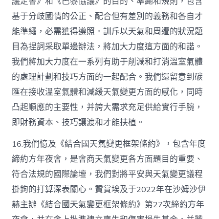
議定書》和《巴黎協議》的目的、準繩和規則，包含
基于分歧國情的公正、配合但有差別的義務和各自才
能準繩，必需獲得遵照。訓斥以天氣和周遭的狀況題
目為捏詞采取單邊辦法，將加大力度這方面的和諧。
我們將加大力度在一系列有助于削減和打消溫室氣體
的處理計劃和技巧方面的一起配合。我們還留意到碳
匯在接收溫室氣體和減緩天氣變更方面的感化，同時
凸起順應的主要性，并誇大需求充足供給實行手腕，
即財務資本、技巧讓渡和才能扶植。
16.我們憶及《結合國天氣變更框架條約》，包含年度
締約方年夜會，是會商天氣變更各方面題目的重要、
符合法規的國際論壇，我們對將平安與天氣變更議程
掛鉤的打算深表關心。贊賞埃及于2022年在沙姆沙伊
赫主辦《結合國天氣變更框架條約》第27次締約方年