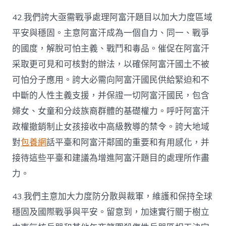
42.我們誇大亟需戰爭處理阿富汗題目以加大力度區域
平安與穩固。主意阿富汗成為一個自力、同一、戰爭
的國度，解脫可怕主義、戰鬥和毒品。催促在阿富汗
采取更可見和可核對的辦法，以確保阿富汗國土不被
可怕分子應用。誇大必需向阿富汗國民供給緊迫和不
中斷的人性主義支援，并保證一切阿富汗國民，包含
婦女、女童和分歧族裔群體的基礎權力。呼吁阿富汗
政權撤銷制止女孩接收中高級教導的禁令。誇大地域
對
包養網
話平臺和阿富汗鄰國的重要和有用感化，并
接待這些平臺和建議為增進阿富汗題目的處理所作盡
力。
43.我們主意加大力度防分散與裁軍，維護和保持全球
穩固及國際戰爭與平安。留意到，加速實行關于樹立