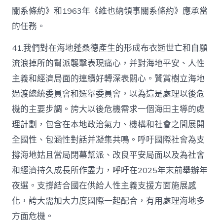
關系條約》和1963年《維也納領事關系條約》應承當
的任務。
41.我們對在海地蓬桑德產生的形成布衣逝世亡和自願
流浪掉所的幫派襲擊表現痛心，并對海地平安、人性
主義和經濟局面的連續好轉深表關心。贊賞樹立海地
過渡總統委員會和選舉委員會，以為這是處理以後危
機的主要步調。誇大以後危機需求一個海田主導的處
理計劃，包含在本地政治氣力、機構和社會之間展開
全國性、包涵性對話并凝集共鳴。呼吁國際社會為支
撐海地姑且當局閉幕幫派、改良平安局面以及為社會
和經濟持久成長所作盡力，呼吁在2025年末前舉辦年
夜選。支撐結合國在供給人性主義支援方面施展感
化，誇大需加大力度國際一起配合，有用處理海地多
方面危機。