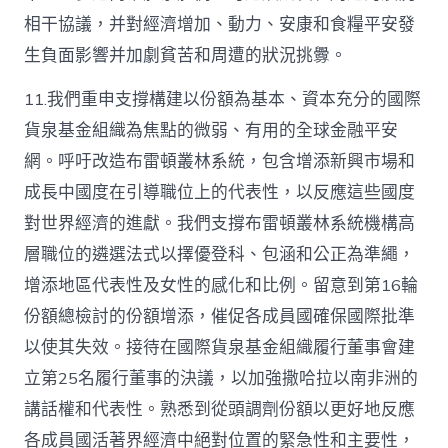
相干協議，并對經濟增加、動力、安康和食糧平安發
生負面影響并加劇貧苦和周遭的狀況挑釁。
11.我們重申支撐構建以份額為基本、資本充分的國際
貨泉基金組織為焦點的微弱、有用的全球金融平安
網。呼吁改造布雷頓叢林系統，包含增添新興市場和
成長中國度在引導職位上的代表性，以反應這些國度
對世界經濟的進獻。我們支撐布雷頓叢林系統機構高
層職位的遴選法式以擇優登科、包涵和公正為準繩，
增添地區代表性及女性的感化和比例。留意到第16輪
份額總檢討的份額增添，催促各成員國確保國際批準
以使其失效。接待在國際貨泉基金組織履行董事會建
立第25名履行董事的決議，以加強撒哈拉以南非洲的
講話權和代表性。熟悉到從頭調劑份額以更好地反應
各成員國活著界經濟中絕對位置的緊急性和主要性，