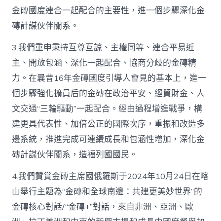
言
金磚國度連合一起配合的主要性，進一個步驟深化金
（全
磚計謀伙伴關系。
文）
_
中
3.我們重申秉持互尊互諒、主權同等、連合平易近
國
主、開放包涵、深化一起配合、協商分歧的金磚精
網〉
中
力。在曩昔16年金磚國度引導人會見的基本上，進一
個步驟強化擴員后的金磚在政治平安、經貿財金、人
文交通“三輪驅動”一起配合。經由過程增進戰爭，構
建更具代表性、加倍公正的國際次序，重振和改造多
邊系統，推進完成可連續成長和包涵性增加，深化金
磚計謀伙伴關系，造福列國國民。
4.我們贊賞金磚主席國俄羅斯于2024年10月24日在喀
山舉行主題為“金磚和全球南邊：共建更美妙世界”的
金磚核心對話/“金磚+”對話，來自非洲、亞洲、歐