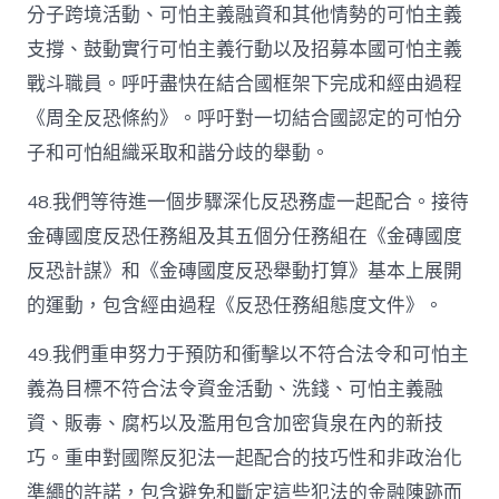
分子跨境活動、可怕主義融資和其他情勢的可怕主義
支撐、鼓動實行可怕主義行動以及招募本國可怕主義
戰斗職員。呼吁盡快在結合國框架下完成和經由過程
《周全反恐條約》。呼吁對一切結合國認定的可怕分
子和可怕組織采取和諧分歧的舉動。
48.我們等待進一個步驟深化反恐務虛一起配合。接待
金磚國度反恐任務組及其五個分任務組在《金磚國度
反恐計謀》和《金磚國度反恐舉動打算》基本上展開
的運動，包含經由過程《反恐任務組態度文件》。
49.我們重申努力于預防和衝擊以不符合法令和可怕主
義為目標不符合法令資金活動、洗錢、可怕主義融
資、販毒、腐朽以及濫用包含加密貨泉在內的新技
巧。重申對國際反犯法一起配合的技巧性和非政治化
準繩的許諾，包含避免和斷定這些犯法的金融陳跡而