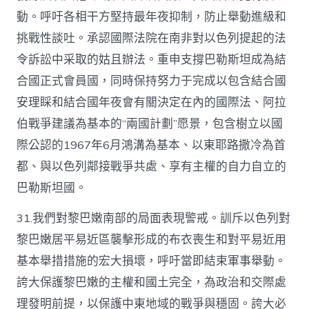
動。呼吁各相干方堅持最年夜抑制，防止舉動進級和
挑戰性談吐。承認國際法院在南非對以色列提起的法
令訴訟中采取的姑且辦法。重申支撐巴勒斯坦成為結
合國正式會員國，同時保持努力于完成以包含結合國
安理睬和結合國年夜會有關決定在內的國際法、阿拉
伯戰爭建議為基本的“兩國計劃”愿景，包含樹立以國
際公認的1967年6月鴻溝為基本、以東耶路撒冷為首
都、與以色列鄰接戰爭共處、享有主權的自力自立的
巴勒斯坦國。
31.我們對黎巴嫩南部的局面表現警戒。訓斥以色列對
黎巴嫩居平易近區襲擊形成的布衣喪生和對平易近用
基本舉措措施的宏大損壞，呼吁當即結束軍事舉動。
誇大保護黎巴嫩的主權和國土完全，為政治和交際處
理發明前提，以保護中東地域的戰爭與穩固。誇大必