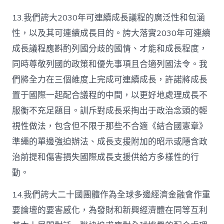
13.我們誇大2030年可連續成長議程的廣泛性和包涵
性，以及其可連續成長目的。誇大落實2030年可連續
成長議程應斟酌列國分歧的國情、才能和成長程度，
同時尊敬列國的政策和優先事項且合適列國法令。我
們將全力在三個維度上完成可連續成長，許諾將成長
置于國際一起配合議程的中間，以更好地處理成長不
服衡不充足題目。訓斥對成長采掏出于政治念頭的輕
視性做法，包含但不限于那些不合適《結合國憲章》
準繩的單邊強迫辦法、成長支援附加的昭示或隱含政
治前提和傷害損失國際成長支援供給方多樣性的行
動。
14.我們誇大二十國團體作為全球多邊經濟金融會作重
要論壇的要害感化，為發財和新興經濟體在同等互利