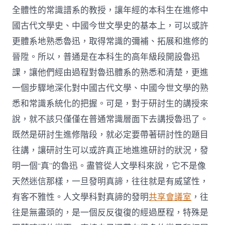
全體性的常識譜系的教授，讓年經的本科生在進修中
國古代文學史、中國今世文學史的基本上，可以或許
更體系地熟悉魯迅，取得常識的彌補、拓展和進修的
晉陞。所以，普通是在本科生的高年級段開設魯迅
課，讓他們經由過程對魯迅體系的熟悉和清楚，更進
一個步驟地深化對中國古代文學、中國今世文學的熟
悉和常識系統化的把握。可是，對于研討生的講授來
說，就不該只僅僅在普通常識層面下去講授魯迅了。
既然是研討生進修階段，就必定要帶著研討性的題目
往講，讓研討生可以或許真正地進進研討的狀況，發
明一個“真”的魯迅。盡管從人文學科來說，它不是像
天然迷信那樣，一旦發明真諦，往往就是有威望性，
有客不雅性。人文學科對真諦的發明
共享會議室
，往
往是無盡頭的，是一個反反復復的經過歷程，特殊是