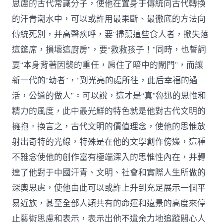
思慮的古代常識分子，使他在置身于傳統向古代轉換
的汗青潮水中，可以或許用最果斷、最徹底的方法向
傳統死別，并高聲疾呼，要“掃蕩這些食人者，掀失落
這筵席，損壞這廚房”，要“救救孩子！”同時，也誓詞
要“本身背著因襲的重任，肩住了暗中的閘門”，而讓
新一代的“幼者”，“到光亮的處所往，此后幸福的過
活，公道的做人”。可以說，這才是“真”魯迅的思惟和
精力的風度，此中最光鮮的特色就是他對古代文明的
擁抱。換言之，古代文明的價值理念，使他的思惟放
射出奇特的光線，特殊是在他的文學創作傍邊，這種
不雅念使他的創作富有極端深入的思惟性內在，并轉
達了他對于中國汗青、文明、社會和實際人生所做的
深奧思慮，使他由此可以或許上升到充足展示一個平
易近族，甚至全部人類共有的命運和遠景的高度來停
止藝術思慮和表示，表示出他不遺余力地追蹤關心人