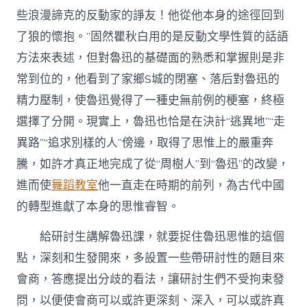
些浪漫諦克的反動家的諍友！他從他本身的途徑回到
了狼的懷抱。”固然瞿秋白用的是反動文學性質的話語
方法來表述，但對魯迅的基礎面的熟悉和掌握則是非
常到位的，他看到了家鄉S城的閉塞、落后對魯迅的
精力壓制，使魯迅覺得了一種史無前例的梗塞，終極
選擇了分開。現實上，魯迅也恰是在決計“逃異地”“走
異路”“追求別樣的人”傍邊，取得了思惟上的嚴重奔
騰，如許才真正地完成了從“周樹人”到“魯迅”的改變，
進而使
舞蹈教室
他一直走在時期的前列，為古代中國
的轉型進獻了本身的思惟睿智。
給研討生講解魯迅課，就要捉住魯迅思惟的這個
點，深刻和生發開來，多設置一些帶研討性的題目來
會商，答應提出分歧的看法，讓研討生們不受拘束發
問，以便使會商可以或許更深刻、深入，可以或許真