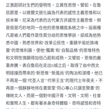
正激起研討生們的發明性、立異性思想。譬如，在魯
迅那里，以達爾文退化論為代表的感性主義思惟和以
叔本華、尼采為代表的古代東方非感性主義思惟，倒
是很是巧妙地同一在他的思惟構造系統之中。這兩種
凡是被人們看作是性質分歧的思惟學說，卻成為他熟
悉中國、熟悉世界和“改革公民性，重鑄平易近族魂
靈”的思惟利器，使他“獨異”和“自製品格”的思惟特色
和文明性情顯得加倍凸起和成熟。又譬如，思惟的嚴
重奔騰，表白魯迅在走出S城之后，取得了由中西文
明碰撞而帶來的“新思惟”“新風尚”的陶冶和浸禮，他已
不再是一個“代圣人言”“代帝王言”的現代士年夜夫，不
再是一個靜靜地待在書齋里“同心專心只讀圣賢書”的
傳統文人，而是一個對中國汗青、文明、文明、社會
和實際人生，都有著本身奇特體驗、奇特感悟和奇特