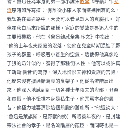
響。魯迅在為本身的第一部小說集
教學
《呼籲》作
交
流
序時如許寫道：“有誰從小康人家而墜進困窘的么，
我認為在這途路中，大要可以看見眾人的真臉孔。”好
像瞿秋白后來所說的那樣，家庭的變故是魯迅人生的
主要轉機點。他在《魯迅雜感全集·序文》中指出：
“他的士年夜夫家庭的沒落，使他在兒童時期混進了野
孩子的群里，呼吸著小蒼生的空氣。這使得他真像吃
了狼的奶汁似的，獲得了那種‘野人性’。他可以或許真
正斬斷‘曩昔’的葛藤，深入地憎恨天神和貴族的宮殿，
他歷來沒有擺過諸葛亮的臭架子。他從名流階層出
來，他深入地感到到一切各種士年夜夫的卑鄙、丑惡
和虛假。他不忸捏本身是私生子，他咒罵本身的曩
昔，他極力地要清除這個骯臟的舊廁所。”他還誇大：
“魯迅是萊謨斯，是野獸的奶汁所喂養年夜的，是封建
宗法社會的孝子，是名流階層的貳臣，而同時也是一