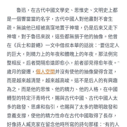
健
找
魯迅，在古代中國文學史、思惟史、文明史上都
九
宮
是一個響當當的名字，古代中國人對他盡對不會生
格
疏。無論他已經被高窪地置于神壇，仍是后來又走下
空
間：
神壇，對于魯迅來說，這些都無損于他的抽像。他曾
講
在《兵士和蒼蠅》一文中借叔本華的話說：“要估定人
一
個
的巨大，則精力上的年夜和體魄上的年夜，那法例完
“真”
整相反。后者間隔愈遠即愈小，前者卻見得愈年夜。”
的
魯
歲月的變遷，
個人空間
并沒有使他的抽像變得含混，
迅
–
而是越來越清楚，越來越高峻。這不是后人的有興趣
文
為之，而是他的思惟、他的精力、他的人格，在中國
史
–
轉型的特定汗青時代，賜與古代中國、古代中國人太
中
多的啟發、思慮和指引，也賜與了太多的聰明啟發和
國
作
意義支撐，使他的精力性命在古代中國取得了長存，
家
好像詩人臧克家在留念他時所寫的詩句那樣：“有的人
網〉