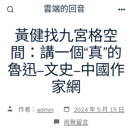
跳
雲端的回音
至
搜
選
尋
單
主
切
黃健找九宮格空
要
換
開
內
關
間：講一個“真”的
容
魯迅–文史–中國作
家網
發
文
作者：
admin
2024 年 5 月 15 日
表
章
日
作
在
尚無留言
期
者
〈黃