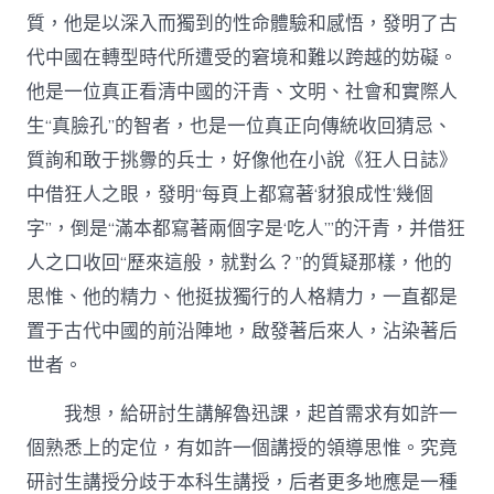
質，他是以深入而獨到的性命體驗和感悟，發明了古
代中國在轉型時代所遭受的窘境和難以跨越的妨礙。
他是一位真正看清中國的汗青、文明、社會和實際人
生“真臉孔”的智者，也是一位真正向傳統收回猜忌、
質詢和敢于挑釁的兵士，好像他在小說《狂人日誌》
中借狂人之眼，發明“每頁上都寫著‘豺狼成性’幾個
字”，倒是“滿本都寫著兩個字是‘吃人’”的汗青，并借狂
人之口收回“歷來這般，就對么？”的質疑那樣，他的
思惟、他的精力、他挺拔獨行的人格精力，一直都是
置于古代中國的前沿陣地，啟發著后來人，沾染著后
世者。
我想，給研討生講解魯迅課，起首需求有如許一
個熟悉上的定位，有如許一個講授的領導思惟。究竟
研討生講授分歧于本科生講授，后者更多地應是一種