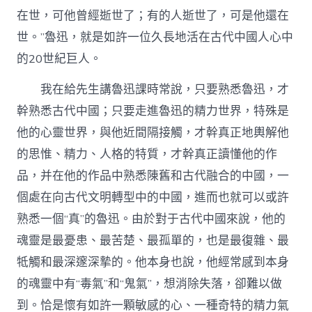
中
在世，可他曾經逝世了；有的人逝世了，可是他還在
世。”魯迅，就是如許一位久長地活在古代中國人心中
的20世紀巨人。
我在給先生講魯迅課時常說，只要熟悉魯迅，才
幹熟悉古代中國；只要走進魯迅的精力世界，特殊是
他的心靈世界，與他近間隔接觸，才幹真正地輿解他
的思惟、精力、人格的特質，才幹真正讀懂他的作
品，并在他的作品中熟悉陳舊和古代融合的中國，一
個處在向古代文明轉型中的中國，進而也就可以或許
熟悉一個“真”的魯迅。由於對于古代中國來說，他的
魂靈是最憂患、最苦楚、最孤單的，也是最復雜、最
牴觸和最深邃深摯的。他本身也說，他經常感到本身
的魂靈中有“毒氣”和“鬼氣”，想消除失落，卻難以做
到。恰是懷有如許一顆敏感的心、一種奇特的精力氣