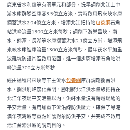
廣東省水利廳等有關單元和部分，提早調劑北江上中
游水庫群騰空庫容3.5億立方米，實時啟用飛來峽水庫
攔蓄洪水2.04億立方米，增添北江把持站
包養網
石角
站洪峰流量1300立方米每秒；調劑下游樂昌峽、南
水、錦潭、長湖等水庫攔蓄洪水2.1億立方米，增添飛
來峽水庫進庫流量1300立方米每秒，最年夜水平加重
波羅坑防護片區啟用范圍，進一個步驟增添石角站洪
峰流量700立方米每秒。
經由過程飛來峽等干主流水
包養網
庫群調劑攔蓄洪
水，攔洪削峰感化顯明，勝利將北江洪水量級把持在
北江年夜堤平安泄量以內，洪峰水量沒有跨越堤壩的
平安泄量，有用加重下流沿線防洪壓力，確保了粵港
澳年夜灣區等重點維護對象防洪平安，并完成不啟用
潖江蓄滯洪區的調劑目的。