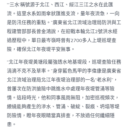
“‘三水’稱號源于北江、西江、綏江三江之水在此匯
流。這里水系如雨傘狀匯進支流，量年夜流急，一向
是防汛任務的重點。”廣東省北江流域治理局防洪與工
程建管部部長曾金鴻說，在迎戰本輪北江2號洪水經
過歷程中，單日最岑嶺時曾有2700多人上堤巡堤查
險，確保北江年夜堤平安無事。
“北江年夜堤黃塘段屬強透水地基堤段，巡堤查險任務
涓滴不克不及草率。”身穿藍色馬甲的李偉康是廣東省
北江流域治理局北江年夜堤治理部的一名“老水利”，
曾屢次在防洪搶險中跳進水中處理年夜堤管涌等險
情。這段時光，他和同事風雨無阻，加密巡視頻次，
繚繞能夠產生的滲水、管涌、破綻、裂痕、坍塌等堤
防險情，瞪年夜眼睛當真排查，不放過任何纖細隱
患。