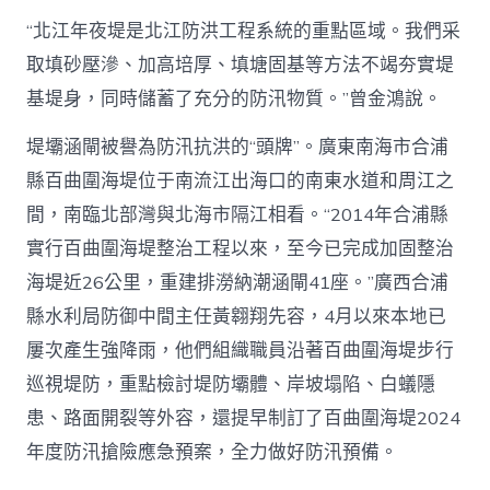
“北江年夜堤是北江防洪工程系統的重點區域。我們采
取填砂壓滲、加高培厚、填塘固基等方法不竭夯實堤
基堤身，同時儲蓄了充分的防汛物質。”曾金鴻說。
堤壩涵閘被譽為防汛抗洪的“頭牌”。廣東南海市合浦
縣百曲圍海堤位于南流江出海口的南東水道和周江之
間，南臨北部灣與北海市隔江相看。“2014年合浦縣
實行百曲圍海堤整治工程以來，至今已完成加固整治
海堤近26公里，重建排澇納潮涵閘41座。”廣西合浦
縣水利局防御中間主任黃翱翔先容，4月以來本地已
屢次產生強降雨，他們組織職員沿著百曲圍海堤步行
巡視堤防，重點檢討堤防壩體、岸坡塌陷、白蟻隱
患、路面開裂等外容，還提早制訂了百曲圍海堤2024
年度防汛搶險應急預案，全力做好防汛預備。