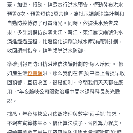
臺，加密、轉動、精緻實行洪水預告，轉動發布洪水
預警8次、預警短信2萬余條，為批示調劑決議計劃和
自動防控博得了可貴時光。同時，依據洪水預告成
果，多計劃模仿預演北江、韓江、東江屢次編號洪水
演進經過歷程，比選優化調劑流域水庫群調劑計劃，
收回調劑指令，精準領導洪水防御。
準確測報是防汛抗洪迷信決議計劃的“線人斥候”。“假
如產生泄
包養網
洪，那么我們在‘四預’平臺上會提早收
回預警，直接收回，很是便利。今朝我們天天都在應
用。”年夜藤峽公司關鍵治理中間水調科科長黃光膽
說。
據悉，年夜藤峽公司依照物理與數字“兩手抓”請求，
不竭夯實算據基本、優化算法模子、晉陞算力程度，
連續完美數字孿生年夜藤峽防汛與水量調劑“四預”體