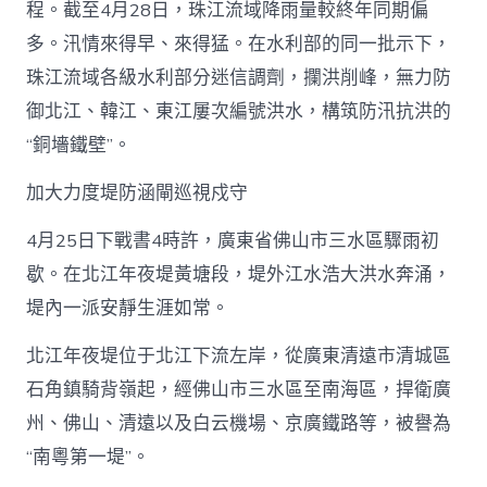
流
程。截至4月28日，珠江流域降雨量較終年同期偏
域
多。汛情來得早、來得猛。在水利部的同一批示下，
防
查
珠江流域各級水利部分迷信調劑，攔洪削峰，無力防
包
御北江、韓江、東江屢次編號洪水，構筑防汛抗洪的
養
汛
“銅墻鐵壁”。
防
洪
加大力度堤防涵閘巡視戍守
一
線
4月25日下戰書4時許，廣東省佛山市三水區驟雨初
實
錄
歇。在北江年夜堤黃塘段，堤外江水浩大洪水奔涌，
_
堤內一派安靜生涯如常。
中
國
網〉
北江年夜堤位于北江下流左岸，從廣東清遠市清城區
中
石角鎮騎背嶺起，經佛山市三水區至南海區，捍衛廣
州、佛山、清遠以及白云機場、京廣鐵路等，被譽為
“南粵第一堤”。