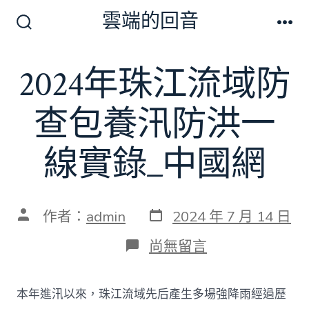
跳
雲端的回音
至
搜
選
尋
單
主
切
2024年珠江流域防
要
換
開
內
關
查包養汛防洪一
容
線實錄_中國網
發
文
作者：
admin
2024 年 7 月 14 日
表
章
日
作
在
尚無留言
期
者
〈2024
年
珠
本年進汛以來，珠江流域先后產生多場強降雨經過歷
江