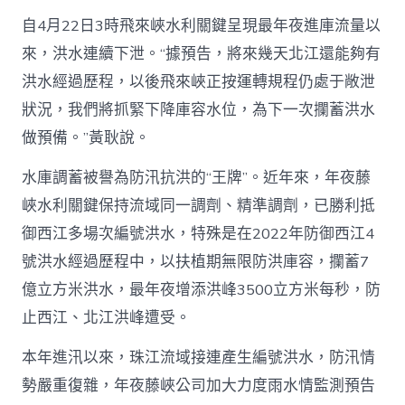
自4月22日3時飛來峽水利關鍵呈現最年夜進庫流量以
來，洪水連續下泄。“據預告，將來幾天北江還能夠有
洪水經過歷程，以後飛來峽正按運轉規程仍處于敞泄
狀況，我們將抓緊下降庫容水位，為下一次攔蓄洪水
做預備。”黃耿說。
水庫調蓄被譽為防汛抗洪的“王牌”。近年來，年夜藤
峽水利關鍵保持流域同一調劑、精準調劑，已勝利抵
御西江多場次編號洪水，特殊是在2022年防御西江4
號洪水經過歷程中，以扶植期無限防洪庫容，攔蓄7
億立方米洪水，最年夜增添洪峰3500立方米每秒，防
止西江、北江洪峰遭受。
本年進汛以來，珠江流域接連產生編號洪水，防汛情
勢嚴重復雜，年夜藤峽公司加大力度雨水情監測預告