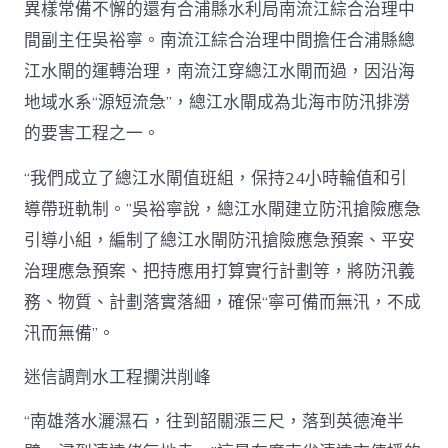
異樣常備不懈的還有合浦縣水利局南流江綜合治理中
間副主任吳裕寧。南流江綜合治理中間擔任合浦縣總
江水閘的運轉治理，南流江穿總江水閘而過，因沿海
地域水系“源短流急”，總江水閘成為北海市防汛排澇
的要害工程之一。
“我們成立了總江水閘值班組，保持24小時輪值和引
導帶班軌制。”吳裕寧說，總江水閘建立防汛搶險應急
引導小組，編制了總江水閘防汛搶險應急預案、平安
治理應急預案、把持應用打算實行計劃等，將防汛義
務、物質、計劃落實落細，確保“寧可備而無汛，不成
汛而無備”。
迷信調劑水工程攔洪削峰
“南雄落水灑濕石，往到韶關漲三尺，落到英德淹半