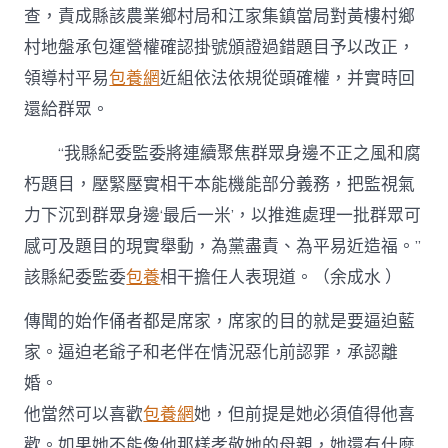
查，責成縣該農業鄉村局和江家集鎮當局對黃樓村鄉
村地盤承包運營權確認掛號頒證過錯題目予以改正，
領導村平易
包養網
近組依法依規從頭確權，并實時回
還給群眾。
“我縣紀委監委將連續聚焦群眾身邊不正之風和腐
朽題目，壓緊壓實相干本能機能部分義務，把監視氣
力下沉到群眾身邊‘最后一米’，以推進處理一批群眾可
感可及題目的現實舉動，為黨盡責、為平易近造福。”
該縣紀委監委
包養
相干擔任人表現道。（余成水 ）
傳聞的始作俑者都是席家，席家的目的就是要逼迫藍
家。逼迫老爺子和老伴在情況惡化前認罪，承認離
婚。
他當然可以喜歡
包養網
她，但前提是她必須值得他喜
歡。如果她不能像他那樣孝敬她的母親，她還有什麼