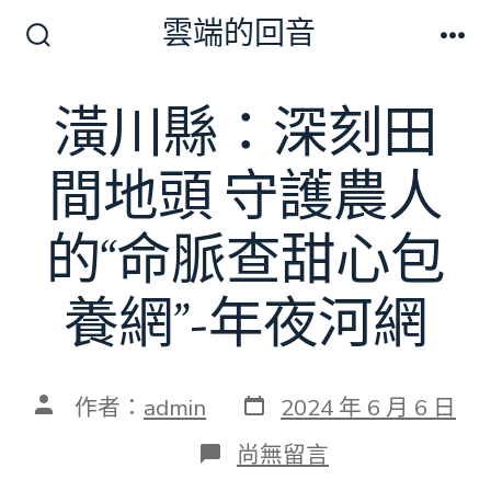
跳
雲端的回音
至
搜
選
尋
單
主
切
潢川縣：深刻田
要
換
開
內
關
間地頭 守護農人
容
的“命脈查甜心包
養網”-年夜河網
發
文
作者：
admin
2024 年 6 月 6 日
表
章
日
作
在
尚無留言
期
者
〈潢