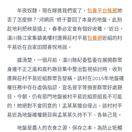
川
縣：
年夜奴隸，現在嫁進我們家了，
包養平台推薦
她
深
刻
丟了怎麼辦？”河網訊 “終于要回了本身的地盤，此刻
田
趁地利把秧苗插上，春季必定會有個好收穫。”近日，
間
地
潢川縣江家集鎮黃樓村唐興莊村平易
包養網
近組的村
頭
平易近在自家田間喜悅地說。
守
護
農
據清楚，一個月前，潢川縣紀委監委在展開群眾
人
身邊不正之風和腐朽題目集中整治監視檢討時，收到
的
“命
唐興莊村平易近組群眾告發稱，該村在2015年地盤確
脈
權任務中存在虛偽指認、冒名簽字等損害群眾好處題
查
甜
目，今朝，仍有部門地盤被村平易近組原組長不可能
心
的！她絕對不會同意的！孟某某擅自侵占，該村村平
包
養
易近為地盤確權題目與孟某某久持不下、各執己見。
網”-
年
地盤是農人的衣食之源，保存之本。為防止牴觸
夜