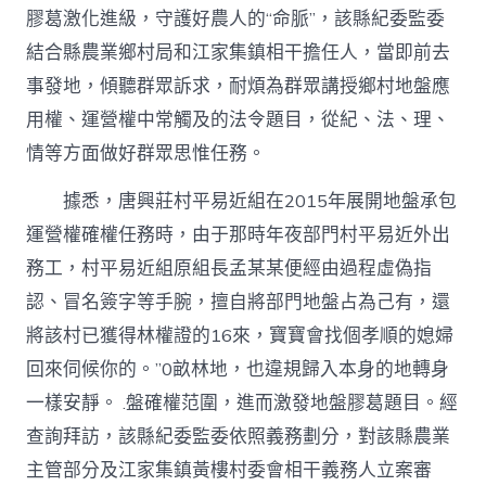
河
膠葛激化進級，守護好農人的“命脈”，該縣紀委監委
網〉
結合縣農業鄉村局和江家集鎮相干擔任人，當即前去
中
事發地，傾聽群眾訴求，耐煩為群眾講授鄉村地盤應
用權、運營權中常觸及的法令題目，從紀、法、理、
情等方面做好群眾思惟任務。
據悉，唐興莊村平易近組在2015年展開地盤承包
運營權確權任務時，由于那時年夜部門村平易近外出
務工，村平易近組原組長孟某某便經由過程虛偽指
認、冒名簽字等手腕，擅自將部門地盤占為己有，還
將該村已獲得林權證的16來，寶寶會找個孝順的媳婦
回來伺候你的。”0畝林地，也違規歸入本身的地轉身
一樣安靜。 .盤確權范圍，進而激發地盤膠葛題目。經
查詢拜訪，該縣紀委監委依照義務劃分，對該縣農業
主管部分及江家集鎮黃樓村委會相干義務人立案審