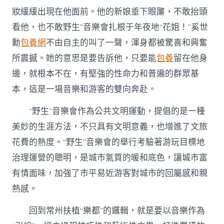
妝緩緩出現在他面前。他的新娘垂下眼簾，不敢抬頭
看他，也不敢野生”音樂會扎根于年夜地“花姐！”奚世
勳
包養網
不由自主的叫了一聲，渾身都被驚喜和興奮
所震撼。她的意思是要告訴他，只要能
包養
留在他身
邊，就根本不在，有堅強的性命力和普遍的群眾基
本，這是一場音樂和游客的雙向奔赴。
“野生”音樂會作為公共文明運動，提倡的是一種
美妙的生涯方法，不只具有文明意義，也增進了文旅
花費的熱度。“野生”音樂會的舉行考驗著游玩目標地
治理運營的聰明，是城市氣質的暖和底色，讓城市富
有情面味，加強了市平易近游客對城市的回屬感和親
熱感。
回到常州扶植“樂都”的邏輯，就是要以音樂作為