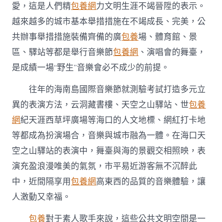
愛，這是人們精
包養網
力文明生涯不竭晉陞的表示。
市〉
中
越來越多的城市基本舉措措施在不竭成長、完美，公
共辦事舉措措施裝備齊備的廣
包養
場、體育館、景
區、驛站等都是舉行音樂節
包養網
、演唱會的舞臺，
是成績一場“野生”音樂會必不成少的前提。
往年的海南島國際音樂節就測驗考試打造多元立
異的表演方法，云洞藏書樓、天空之山驛站、世
包養
網
紀天涯西草坪廣場等海口的人文地標、網紅打卡地
等都成為扮演場合，音樂與城市融為一體。在海口天
空之山驛站的表演中，舞臺與海的景觀交相照映，表
演充盈浪漫唯美的氣氛，市平易近游客無不沉醉此
中，近間隔享用
包養網
高東西的品質的音樂體驗，讓
人激動又幸福。
包養
對于素人歌手來說，這些公共文明空間是一