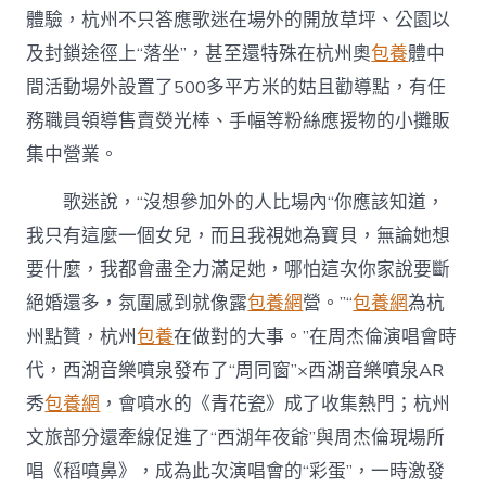
體驗，杭州不只答應歌迷在場外的開放草坪、公園以
及封鎖途徑上“落坐”，甚至還特殊在杭州奧
包養
體中
間活動場外設置了500多平方米的姑且勸導點，有任
務職員領導售賣熒光棒、手幅等粉絲應援物的小攤販
集中營業。
歌迷說，“沒想參加外的人比場內“你應該知道，
我只有這麼一個女兒，而且我視她為寶貝，無論她想
要什麼，我都會盡全力滿足她，哪怕這次你家說要斷
絕婚還多，氛圍感到就像露
包養網
營。”“
包養網
為杭
州點贊，杭州
包養
在做對的大事。”在周杰倫演唱會時
代，西湖音樂噴泉發布了“周同窗”×西湖音樂噴泉AR
秀
包養網
，會噴水的《青花瓷》成了收集熱門；杭州
文旅部分還牽線促進了“西湖年夜爺”與周杰倫現場所
唱《稻噴鼻》，成為此次演唱會的“彩蛋”，一時激發