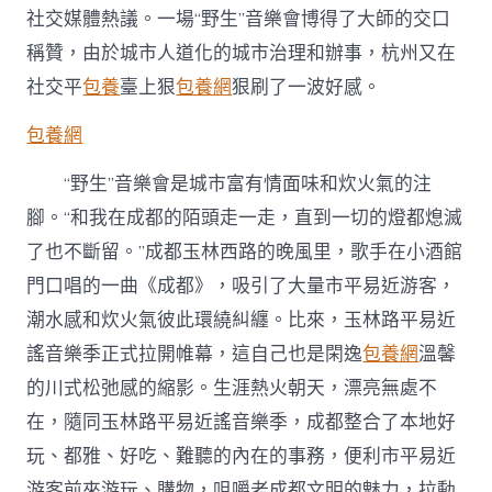
社交媒體熱議。一場“野生”音樂會博得了大師的交口
稱贊，由於城市人道化的城市治理和辦事，杭州又在
社交平
包養
臺上狠
包養網
狠刷了一波好感。
包養網
“野生”音樂會是城市富有情面味和炊火氣的注
腳。“和我在成都的陌頭走一走，直到一切的燈都熄滅
了也不斷留。”成都玉林西路的晚風里，歌手在小酒館
門口唱的一曲《成都》，吸引了大量市平易近游客，
潮水感和炊火氣彼此環繞糾纏。比來，玉林路平易近
謠音樂季正式拉開帷幕，這自己也是閑逸
包養網
溫馨
的川式松弛感的縮影。生涯熱火朝天，漂亮無處不
在，隨同玉林路平易近謠音樂季，成都整合了本地好
玩、都雅、好吃、難聽的內在的事務，便利市平易近
游客前來游玩、購物，咀嚼老成都文明的魅力，拉動