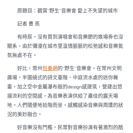
賞
“野
原題目：觀賞“野生”音樂會 愛上不失望的城市
生”
音
記者 曹 燕
樂
會
&#
有時辰，沒有買到演唱會和音樂節的進場券也沒
甜
關系，由於彌漫在城市里溫情脈脈的松弛感和音樂氣
心
寶
氛無處不在。
貝
找
好比，常州
包養網
的“野生”音樂會。在常州文明
包
廣場，半圍繞式的詩文臺階、中庭流水處的迷你舞
養
網
臺，加之空中金屬瀑布般的design感建筑，營建出悠
32;
愛
揚流利的空間感，為音樂表演供給了盡佳的露天場
上
地。人們隨便地拾階而坐，感觸感染音樂與周遭的狀
不
失
況的美妙融合。
望
的
好音樂沒有門檻，民眾對音樂扮演有著激烈的酷
城