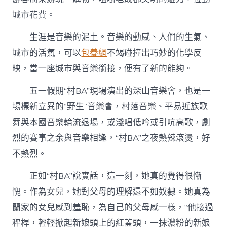
城市花費。
生涯是音樂的泥土。音樂的動感、人們的生氣、
城市的活氣，可以
包養網
不竭碰撞出巧妙的化學反
映，當一座城市與音樂銜接，便有了新的能夠。
五一假期“村BA”現場演出的深山音樂會，也是一
場標新立異的“野生”音樂會，村落音樂、平易近族歌
舞與本國音樂輪流退場，或淺唱低吟或引吭高歌，劇
烈的賽事之余與音樂相逢，“村BA”之夜熱辣滾燙，好
不熱烈。
正如“村BA”說實話，這一刻，她真的覺得很慚
愧。作為女兒，她對父母的理解還不如奴隸。她真為
蘭家的女兒感到羞恥，為自己的父母感一樣，“他接過
秤桿，輕輕掀起新娘頭上的紅蓋頭，一抹濃粉的新娘