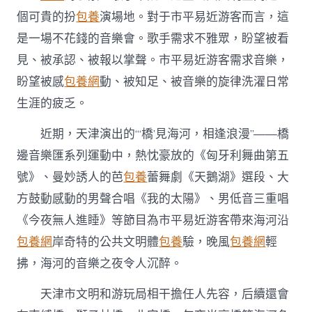
個可貴的扮
包養
演場地。對于市平易近游客而言，這
是一場不花錢的音樂會。歌手需求不雅眾，盼望被看
見、被承認、被報以掌聲。市平易近游客需求音樂，
盼望被感
包養網
動、被知足、被音樂的旋律洗濯日常
生涯的疲乏。
近期，天津演出的“‘橋’見海河，相逢浪漫”——橋
邊音樂匯系列運動中，熱忱豪放的《匈牙利舞曲第五
號》、曼妙誘人的芭
包養
蕾舞劇《天鵝湖》選段、大
方鼓動感動的男聲合唱《我的太陽》、男低音三重唱
《今夜無人進睡》等節目為市平易近游客帶來海河沿
包養網
岸奇特的公共文明體
包養
驗，晚風
包養網
輕
拂，海河的音樂之夜令人沉醉。
天津市文明和游玩局相干擔任人先容，后續還會