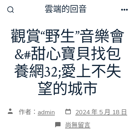
跳
雲端的回音
至
搜
選
尋
單
主
切
觀賞“野生”音樂會
要
換
開
內
關
&#甜心寶貝找包
容
養網32;愛上不失
望的城市
發
文
作者：
admin
2024 年 5 月 18 日
表
章
日
作
在
尚無留言
期
者
〈觀