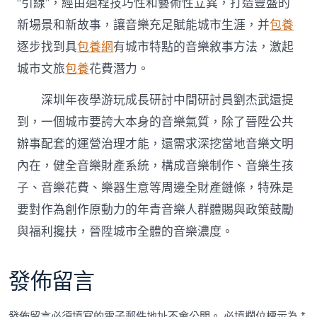
“引線”，經由過程技巧性和藝術性立異，打造豐盛的
新場景和新故事，讓音樂充足賦能城市生涯，并
包養
逐步找到具
包養網
有城市特點的音樂敘事方法，激起
城市文旅
包養
花費潛力。
深圳年夜學游玩成長研討中間研討員劉杰武還提
到，一個城市要誇大本身的音樂氣質，除了晉陞公共
辦事配套的運營治理才能，還需求深挖當地音樂文明
內在，健全音樂財產系統，構成音樂制作、音樂生孩
子、音樂花費、樂器生意等周邊全財產鏈條，特殊是
要對作為創作原動力的年青音樂人群體賜與政策鼓勵
與福利攙扶，晉陞城市全體的音樂濃度。
發佈留言
發佈留言必須填寫的電子郵件地址不會公開。
必填欄位標示為
*