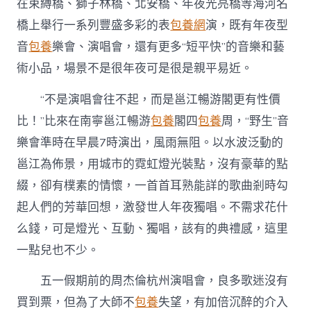
在束縛橋、獅子林橋、北安橋、年夜光亮橋等海河名
橋上舉行一系列豐盛多彩的表
包養網
演，既有年夜型
音
包養
樂會、演唱會，還有更多“短平快”的音樂和藝
術小品，場景不是很年夜可是很是親平易近。
“不是演唱會往不起，而是邕江暢游閣更有性價
比！”比來在南寧邕江暢游
包養
閣四
包養
周，“野生”音
樂會準時在早晨7時演出，風雨無阻。以水波泛動的
邕江為佈景，用城市的霓虹燈光裝點，沒有豪華的點
綴，卻有樸素的情懷，一首首耳熟能詳的歌曲剎時勾
起人們的芳華回想，激發世人年夜獨唱。不需求花什
么錢，可是燈光、互動、獨唱，該有的典禮感，這里
一點兒也不少。
五一假期前的周杰倫杭州演唱會，良多歌迷沒有
買到票，但為了大師不
包養
失望，有加倍沉醉的介入