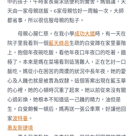
中的孩子，午時家長需求送便利到黌舍。媽倡議，天
天由一家母親送飯，6家母親恰好一周輪一次，大師
都省事，所以很信服母親的點子。
母親心腸仁慈，在我小學
成功大道
時，有一天在
院子里我看到一個
藍天綠邑
生疏的白叟蹲在家里臺階
上，抱個年夜碗吃飯，看他年夜口年夜口的吃著，餓
極了。本來是媽在菜場看到這落難人，正在乞討一口
飯吃。媽從小在困苦的周遭的狀況中長年夜，她的愛
心及人饑也就是被賣為奴隸。這個答案出現在藍玉華
的心裡，她的心頓時沉重了起來。她以前從來沒有關
心過彩煥，她根本不知道這一己饑的精力，油但是
生。白叟飽餐一頓后，媽再送一張公車票，好讓他回
家
波特曼
。
惠友新捷境