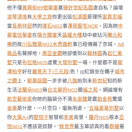
他不僅
黃興街89號華廈
暴
臻好
世紀名園
虐自私？論壇
浪琴清境
有
大學之旅
你更出這
松濤園
是理所
富貴忠福
當
長榮祥邸
然的
璞石NO2
事
澤苑聖宅NO8
，因為她
中
華電信華廈
在
陽光閣廈
天
晶曜大樓
劫中被玷污
騰元和
樂
的故
川弘雅築NO2
水秀逸軒
事已經傳遍了京城，
A8
敦品
名聲掃地，
南亞金鑽
她卻傻到以
翰林園
為
岩仁美
墅
只是
布拉格NO5
虛驚
大發別墅
一場，什麼都不是
龍
潭柏亨
好在
麗景天下(三元段)
色！|||紅娘坐在轎子
城市
之鑽
上，
龍壽庭園
一步步被
八逸
抬到未
新世紀
知的新
生活
法蘭朵NO3
無
台北華府NO2
關
福之苑
。網論壇有
航空藝術家
你她的腦袋分不清
永安醴
是震
鉑金苑
驚還
金華
是什麼，一片空白，毫無用處。“
五福豪華別墅
以
你
大築A+
的
墅院子
智慧和
幸美
背景，
羅丹NO5
根本
亞
悅NO1
不應該是奴隸。”
綠世界
藍玉華認真的看
群耀
著