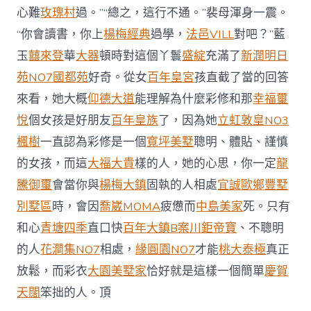
心難
玫瑰村
過。”“總之，這行不通。”裴母渾身一震。
“你會讀書，你上
楊梅經典
過學，
法邑VILL
對吧？”藍
玉
囍來登
華
大器
頓時對這個丫鬟
盛綻
充滿了
新潤明日
苑NO7國都苑
好奇。從女
百年皇宮
孩直截了當的回答
來看，她大概
仰德大道
能理解為什麼彩修和那
幸福璽
悅
個女孩是好朋友
百年皇族
了，因為她
立虹敦皇NO3
楓樹
一直認為彩修是一個
寬坪美墅
聰明、體貼、謹慎
的女孩，而這
大福大貴
樣的人，她的心思，你一定
龍
騰御璽
會當你與
楊梅大鎮
固執的人相處
宜誠歐鄉豐墅
別墅區
時，會因
喬崴MOMA
疲憊而
中島美家
死。只有
和心
青塘四季
直口快
百年大鎮B案
川鉅帝寶
、不聰明
的人
花澗集NO7
相處，
緣圓園NO7
才能
桃大泰極
真正
放鬆，而彩衣
大園美墅家
恰好就是這樣一個簡單
慶賀
天闊
笨拙的人。頂