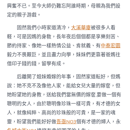
興奮不已。至今大師仍難忘阿誰時期，母親為我們設
定的親子游戲。
固然我們小時家道清冷，
大溪華廈
被很多人看
軽，可是因媽的身敎，長年夜后個個都是享樂刻苦、
節約持家、像她一樣熱情公益、肯就義、有
中泰宏園
毅力不畏艱巨，並且盡力向學，妹妹們更靠著爸媽往
借印子錢的錢，留學有成。
后離開了姐妹婚嫁的年事，固然家道転好，但媽
說：她不克不及像他人家，能給女兒大量的嫁奩，但
她盼望她的身教，送給我們當無價的嫁奩,要做一個有
聰明的女人，由於聰明像珍珠一樣可貴，有才德的女
人，就像純粹、高尚的珍珠般的可貴，是一家的魂
靈，盼望我們能好好做
吾亟NO3
個有才德的婦人，永