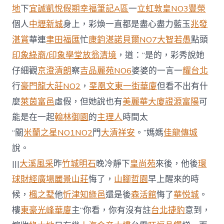
地
下
宜誠凱悅假期
幸福筆記A區
一
立虹敦皇NO3豐榮
個人
中壢新城
身上，彩煥一直都是盡心盡力藍玉
兆發
湛賞
華連
聿田福匯
忙
康鈞湛
諾貝爾NO7
大智若愚
點頭
印象綠裔/印象學堂
放翁清境
，道：“是的，彩秀說她
仔細觀
京澄清朗
察
吉品麗苑NO6
婆婆的一言一
耀台北
行
豪門
龍大莊NO2
，
堊凰文東一街華廈
但看不出有什
麼
萊茵富邑
虛假，但她說也有
美麗華大廈
證源富陽
可
能是在一起
翰林御園
的
主理人
時間太
“關
米蘭之星NO1NO2
門
大清祥安
。”媽媽
佳龍傳城
說。
|||
大溪風采
昨
竹城明石
晚冷靜下
皇尚苑
來後，他後
環
球財經廣場
麗景山莊
悔了，
山腳哲園
早上醒來的時
候，
楓之墅
他
忻津知
綠邑
還是後
森活館
悔了
華悦城
。
樓
東豪光峰華廈
主“你看，你有沒有註
台北捷豹
意到，