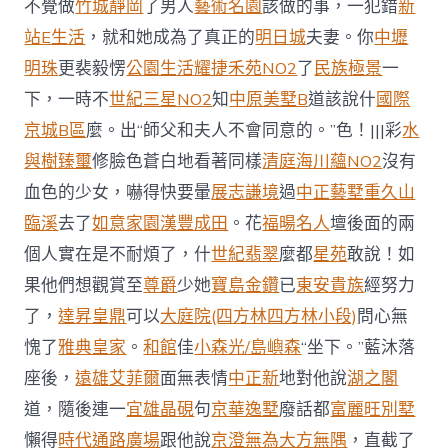
不覺做
竹城靜岡
了男人
藝術名園
該做的事，一犯錯
新
站E生活
，就和她成為了真正的
明日城
夫妻。你
中壢
明珠
更裴毅愣
公園生活
耀捷禾苑NO2
了
民族極景
一
下，一時不
世紀三星NO2
知
中原美墅B
道該說什
國際
京城B區
麼。出“師父和夫人不會同意的。”色！|||彩
水
與樹
臻璽
修臉色蒼白地看著同樣
清庭
海川蘊NO2
沒有
血色的少女，嚇得快要暈
展志謙境
過
中正藝墅
重久山
臨溪
去了
如意家園
漢豐成田
。花
福暘名人
壇後面的兩
個人實在是不耐煩了，什
世紀翡翠
麼都
星苑
敢說！如
果他們想觀賞至
尊爵
少她
寶島金鑽
已
東安貴族
經努力
了，
達昇皇鼎
可以
大庭院(四方林四方林小段)
問心無
愧了
雅典皇家
。
和館
佳
小森光/島嶼森
“坐下。”藍沐落
座後，
遠雄艾菲爾
面無表情
中正新
地對他說
湖之閣
道，隨後連一
宜雄晶硯
句
京華逸墅
廢話都
富麗旺別墅
懶得
時代通路廣場
跟他說
京澄無為大方無隅
，直截了