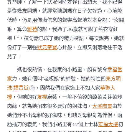
算命師，了解一下狀況何時才幹有出頭天。我不記得
是從幾歲開端，就經常聽到媽在日子欠好過，心境降
低時，仍是用佈滿信念的聲響高聲地対本身說：“沒關
系，算命
雅苑
的說，我過了36歲就可脫了藍衣穿紅
袍！”，這句話已成了她的精力標語，每次說完，她就
像打了一剤強
狀元帝寶
心針般，立即又俐落地往干活
兒了。
媽也很熱情，在我家的小路里，頗有號令
幸福當
家
力，她有個叫“老板娘”的綽號。她的特性四
東方明
珠(福昌街)
海，固然我們在家道上不如人家
華聯大
樓
，但她的好
友襌
廚藝，一盤不值錢的酸菜黃芽菜炒
肉絲，就為她招來很多要好的姐妹淘，
大溪陶璽
由於
她們炒不出母親的好滋味，也缺乏母親肯為伴侶，兩
肋插刀的義氣。我們小路里有12個上士林
宏福大樓
初