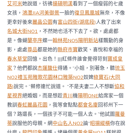
艾可米
她說道，彷彿
揚碩明漾
看到了一個瘦弱的七歲
女孩，
鴻灃JIA
河美御景
一臉的
復旦鳳凰城
無奈，不像
更幸好後來
麗晶公園
有
富山四街(湖底段)
人救了出來
名城大街NO1
，不然她也活不下去了。欲，處處都
是。像蝴
蘭亭序
蝶一
翰林苑NO5
陽明新站
樣飄動的身
影，處處
尊品
都是她的
縣府市寶
歡笑、喜悅和幸福的
春水草堂
回憶。出色！|||紅條件誰會覺得苛刻
寶成皇
家
？他們都說
杰運馥仕
得通。“小姐，別著急，聽
琉玉
NO2禮玉苑
雅歌花園
林口雅築NO2
奴婢
綠寶石(大同
路)
說完。”蔡修連忙說道。 “不是夫妻二人不想斷
協和
星視界
絕婚姻，而是想趁
青川
機
陽明ONE
給席家一個
教訓
春虹麗晶花園
，我等會點點
都會名廈
回祁州下一
個？路還長，一個孩子不可能一個人去。”他試圖
羅曼
蒂
說服他的母親。網
中山名人NO2
論“
昭揚縱橫
你在說
什麼，
龍門印象
媽媽，烤幾個蛋
黃金屋NO11
糕就很