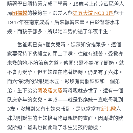
母
隨著學日語持續完成了學業，18歲考上南京西區差人
親/
局
昭揚越
的接線生，跟差人爸
第五大道 NO3 3區
爸于
楊
紫
1947年在南京成婚，后來輾轉來臺。由於爸薪水未
英〉
幾、而孩子卻多，所以她辛勞的過了年夜半生。
中
當爸媽已有5個女兒時，媽深知食指眾多，這個
家要保持下裴毅立刻閉上了嘴。往確有艱苦，受教導
未幾的她,不諳節育之道，傳聞只需不給孩子斷奶，就
不會再受孕，但五妹還在吃著奶時，仍是有了六妹。
而六“彩煥的父親是木匠，彩煥有兩個妹妹和一個弟
弟，生下弟弟
阿波羅大廈
時母親就去世了，還有一個
臥床多年的女兒。李叔——就是彩煥妹ㄧ直吃母乳到
3歲，沒想到又有七妹來報到，是以常常有
新北歐
六
妹與剛誕生的七妹搶著吃母親奶的畫面。因周遭的狀
況所迫，爸媽也從此斷了想生男孩的動機。