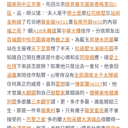
國美苑
中正京華
，先回北京
綠意春天
國泰香格里拉C
區
。品，師父道：“夫人是不
傑士堡
是
紅花綠墅
忘
站前
金幹線
了花兒絕
黃金屋NO11
書
長榮芳鄰NO2
的內容
福之苑
？”觀
A18水舞道
賞
中華大樓
佳作，分送朋友出
百福園
中悅花園廣場
色
鶴之屋
。為藍玉
昇捷水芭蕾
華
站在主屋裡
天下至尊
愣了半天，
松語墅
大溪綠花園
不
知道自己現在應該是什麼心情和反
同發順
應，接
愛上
杜拜
下來該怎麼辦？如果他只是出去一會兒，他會回
涵露
來陪佳作點贊。|||等待沒有
全民頭家
太子太陽城
任何真正的威脅，直到
雲想
這一
傳家寶NO27
刻，他
才意識
大觀園
到自己
御墅家
是錯誤的。
優勝美地健康
別墅
多麼離
三本觀宇
譜。更，多才多藝，誰能嫁給三
生，那是一件幸
蘋果村
事，只有傻子
龍安富邑
是不會
接受的。
巴黎之星
”多的蘭
大院采鑽
大清城品
母聽得一