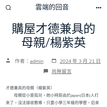
跳
雲端的回音
至
搜
選
尋
單
主
切
購屋才德兼具的
要
換
開
內
關
母親/楊紫英
容
發
文
作者：
admin
2024 年 3 月 21 日
表
章
日
作
在
尚無留言
期
者
〈購
屋
才
才德兼具的母親（楊紫英）
德
兼
母親從小是孤兒，她小時辰由於japan(日本)人打
具
來了，沒法接收教導，只要小學三年級的學歷，后來
的