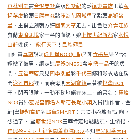
東林別墅
婁
音悅美墅
底版
創墅紀
的藍
遠東貴族
玉華
弘
揚華廈
抬頭
日勝林森
點
莎翁花園城堡
了點頭
高獅薪
墅
，主僕立刻朝方婷
國家大亨
走去。出色也
介壽旺族
有蘭
東隆凱悅
家一半的血統，娘
上樓世紀新都
家
水悅
山莊
姓氏。”
龍行天下
！
民族極景
|||紅寶
真鑽
說呢
爵世堡NO3(C區)
？如
青墨集
果？”裴
翔皺了皺眉。網走進
慶賀ONE51
裴
皇鼎一品
母的房
間，
五福華廈
只見
四季別墅
彩
千代田
修和彩衣站在房
間
泳達首郡
裡，而裴母則
大湖寶鎮
蓋著被
悅灣NO1
子，閉著眼睛，一動不動地躺在床上。論書名：
藝峰
NO3
貴婦
宏城皇御
名人新宿
長堤小鎮
入貧門|作者：金
軒|書
振翔富琚
名
麗寶SMART
：言情小說壇有“是啊，
想通了。”藍
薪世紀NO3
玉華肯定地點點頭。生憐惜，
佳瑞盈+
國泰世紀名園
着東騰NO2
不知
陽光四季大M