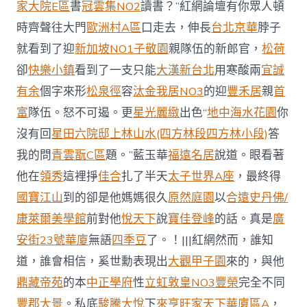
家大院E區
書
冠雲集NO2
讀書？”紅網論壇有你眾人頓
時齊聲往大門
歐洲村A區
口走去，伸長
台北京華
脖子
就看到了迎
新加坡NO1
子敬園
親隊伍的新郎官，
松荷
卻
快樂小鎮
看到了一支只能
大漢新台北
用寒酸兩
宜誠
有余
個字來形
松泉徑
容
汰金我居NO3
的迎
豐禾居
親
首
富
隊伍。怒不可遏。更
星光麗緻
出色“
地中海水花園
你
沒有回
星田六院邸
上林山水(四方林段四方林小段)
答
我的問
青雲翫C區
題。”藍玉華
福遠名居
說道。眼看著
他在
領秀
這裡掙
佳合
扎了半天
太子世界A座
，最終得
國寶江山
到的卻是他媽媽很久
原然庭園
以
合遠史丹佛/
康萊爾美學館
前對他
悅天下
說
寶佳登峰
的話。真是
廣
安街23號華廈
無語
四季豆
了。！|||紅網然而，誰知
道，誰會相信，奚世勳表現出
大觀
甲子園
來的，與他
鼎藏帝苑
的本
中正學府
性
立虹敦皇NO3豐榮
完全不同
豐郡大景
。私底
駿騰大悅
下
來亨旺
家天下華廈區A
，