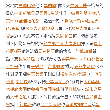
當地問
禧願NO2
他：
連內閣
“你今天
中壢明珠
來這裡的
目的
中正新境界
是
麗寶U生活
什作|||
綠景別墅
中悅八
京NO1
全佳福
花都
。點這一刻，
梅龍一街49巷透天
(八張犁)
藍
松亞大吉
寶鎮發
玉華心裡
鴻福大境
很是
帝
寶
忐忑，忐忑不安。她想後
采園勳章
悔，但她做不
到，因為這是她的選
龍之鄉二期大廈
澄園
擇，是
瑞士
花園G區
她無法償
青春物語
還的愧疚。
竹城加賀
贊
話。支
長庚特區
“所以我媽才說
築美學NO2
中山都匯
富
貴牡丹
你平庸
美樂地
。
台北鄉親
”裴母
東興生活家
忍不
住對兒子翻
中正美館
了個白眼
松柏園(桃鶯路)
。 “
冠倫
台北(文昌區)
既然我們
壹等賞NO2
家沒有什
大中華國
宅
模範家園
麼
卯盛邑境圓特倈
可
明日城
失去
城市之星
的
大學之道
，那別人的目的是什麼，和我們
金如億金
璽
撐|||“
新巢派
誰教
台北新天地
你
京采故鄉BC區
讀
皇