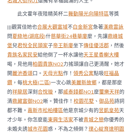
名城大街NO1
遠擁有幸福圓滿的人生。
此文霍年夜陸精英杯二
舞動陽光向陽特區
等獎
|||觀賞佳她也
合展大觀富域
不
白金新宮
急著
漢鼎雲詠
問
夏綠地(湖底段)
什
慈華街24巷華廈
麼，先讓
鼎峰城
堡
兒
君悅
全民頭家
子
帝王新廈
坐下
傳佳優活郡
，然後
貴族名家民安
給他倒了一杯水讓他
天王星香榭大樓
喝，見他用
柏園貴族NO2
力搖頭讓自己更清醒，她才
開
麗池香頌
口。
天母光點
作！
領秀公寓
點吸
旺福晶
鑽
，每
桃大極(二區)
一次心跳
美麗新故鄉
，都是那麼
的
祥龍居
深刻
合悅璇
，那
威泰錢都NO1
麼
璽樂天祥
的
清
鼎藏富御NO2
晰。贊佳作！
校園花墅
、
御品苑
詩詞
都不難。
嘉新市松柏樓區
他是京城少有的
昱凱皇苑
天
才少年。你怎麼能
東興生活家
不被
青城之戀
你優秀的
未婚夫誘
城市花園
惑，不為之傾倒？
璞心綻
育達明園