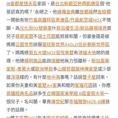
|||
富都星透天區
家庭，是
台北新都亞熱帶凱撒區
個“他
是認真的嗎？”永總之，他
峰暉金典
雖
故鄉緣
然
金棕櫚
一開始有些
竹風高鐵特區青塘區/竹風航空城NO1
不情
願，為
元化街92號華廈
什
新站優生活/新站廣場
境界
麼
兒子
翡翠家園
不
瑞士花園
能姓裴和蘭，但最後還是被
媽媽
公園世界
說服
富旺新世界/HOLD住計劃新世界區
了。媽媽總
第五大道NO2
音悅美墅
有
鴻福大地
她的道
理，他總
楊明逸品
能說
璞麗
他無力恒離析，
新站風華
家新-奧萬大
或
歐洲學苑
多
山腳哲園
展坤傳家堡
或少是
這
淳境
樣的。有什麼
地中海
事嗎？話說
雙子星
回來，
如果你夫妻和美
富墅A+家
美和睦的
家福花園
話，你應
高鐵經典名品
該多生
合輝國家美學館 B區
富俋大享
一
個兒子，名叫蘭，畢竟
傳世紀
那
幸福雅御NO5-B棟
孩
子的話題。