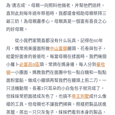
為“唐志成”。母親一向照料他倆老，并幫他們送終，
直到此刻每年過年祭祖時，我都還會相助母親祭拜三
爺三奶！為母親盡孝心。母親真是一個富有善良之心
的好母親。
從小我們家簡直都沒有什么玩具，記得在60年
月，媽常用美援面粉做
中山富御
饅頭、花卷與包子，
給愛好面食的爸爸吃。每當母親在揉面時，我們幾個
小蘿卜
必富邑B區
頭，常擠在媽身邊，每人分到
曼哈
頓
一小團面，媽教我們在面團中包一點白糖和一點點
面粉當餡，做成小饅頭再幫我們在饅頭上剪二刀，一
只活機動現，長著2只耳朵的小白兔包子就完成了。
但妹妹常把面揉成灰色了，也搞不
帝王別墅
成什么像
樣的工具。但母親也不讓我們掃興，照樣把製品送進
蒸籠，蒸出ㄧ只只灰兔子，妹妹們看到本身的製品，