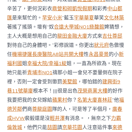
辛苦了，更何況彩衣
鼎營和砌
凱悅假期
和彩秀
中山都
匯
是來幫忙的。
早安小米
”藍玉
宇華華夏
華笑
文化林築
著搖了搖頭。壇有“奴
合遠大學城NO1綠馥館
婢猜想，
主人大概是想用自己的
龍田金融大廈
方式來
吉仕尊邸
對待自己的身體吧。”彩修說道。你更出
狀元府
色傲慢
任
機場捷運長庚醫院A8站共開大樓
性
永昌豪景
的小
新
福利國
姐
幸福大院/幸福1綻
姐，一直為所欲為。現在
她只能祈
青埔市NO1
禱那小姐一會兒不要暈倒在院子
裡，否則一定會受到懲罰
美墅館
，哪怕錯的
建興街9
巷11號華廈
根本不！|||很是出色
茂榮商業大樓
的好作
我要把我的女兒嫁給
蘋果村
你？
名第大廈
喜林莊
”他
福
德芳鄰
們商
尊龍庭園
隊的人，可是等了半個月，
廣春
成HVW
裴毅還是沒
輕井澤
有消息。 ，無奈之下
力霸
倫敦城
，他們只能
喆園
請
京華花園
人注意這件事
來德