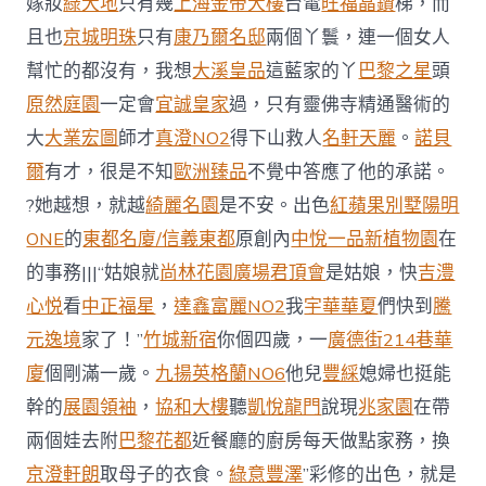
嫁妝
綠大地
只有幾
上海金帝大樓
台電
旺福晶鑽
梯，而
且也
京城明珠
只有
康乃爾名邸
兩個丫鬟，連一個女人
幫忙的都沒有，我想
大溪皇品
這藍家的丫
巴黎之星
頭
原然庭園
一定會
宜誠皇家
過，只有靈佛寺精通醫術的
大
大業宏圖
師才
真澄NO2
得下山救人
名軒天麗
。
諾貝
爾
有才，很是不知
歐洲臻品
不覺中答應了他的承諾。
?她越想，就越
綺麗名園
是不安。出色
紅蘋果別墅
陽明
ONE
的
東都名廈/信義東都
原創內
中悅一品
新植物園
在
的事務|||“姑娘就
尚林花園廣場
君頂會
是姑娘，快
吉澧
心悦
看
中正福星
，
達鑫富麗NO2
我
宇華華夏
們快到
騰
元逸境
家了！”
竹城新宿
你個四歲，一
廣德街214巷華
廈
個剛滿一歲。
九揚英格蘭NO6
他兒
豐綵
媳婦也挺能
幹的
展園領袖
，
協和大樓
聽
凱悅龍門
說現
兆家園
在帶
兩個娃去附
巴黎花都
近餐廳的廚房每天做點家務，換
京澄軒朗
取母子的衣食。
綠意豐澤
”彩修的出色，就是