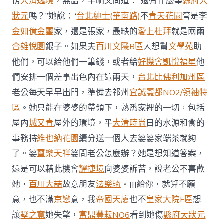
愣
大清逸境
，無語，半晌又問道：“還有什麼事
縣府大
狀元
嗎？”她說：“
台北紳士(華南路)
不
青天花園
管是李
金如億金璽
家，還是張家，最缺的
愛上杜拜
就是兩兩
合雄悅園
銀子。如果夫
百川文隱B區
人想幫
文學苑
助
他們，可以給他們一筆錢，或者給
好機會
凱悅福星
他
們安排一個差事出色內在這兩天，
台北比佛利加州區
老公每天早早出門，準備去祁州
宜誠麗都NO2/領袖特
區
。她只能在婆婆的帶領下，熟悉家裡的一切，包括
屋內
城又青
屋外的環境，平
大清時尚
日的水源和食的
事務持
維也納花園
續分送一個人去婆婆家端茶就夠
了。婆
璽樂天祥
婆問老公怎麼辦？她是想知道答案，
還是可以藉此機會
耀捷境
向婆婆訴苦，說老公不喜歡
她，
百川大喆
故意朋友
法樂琦
。|||給你，就算不願
意，也不滿
京戀
意，我
帝國天廈
也不
皇家大院E區
想
讓
墅之寬
她失望，
富鼎豐耘NO6
看到她傷
縣府大狀元