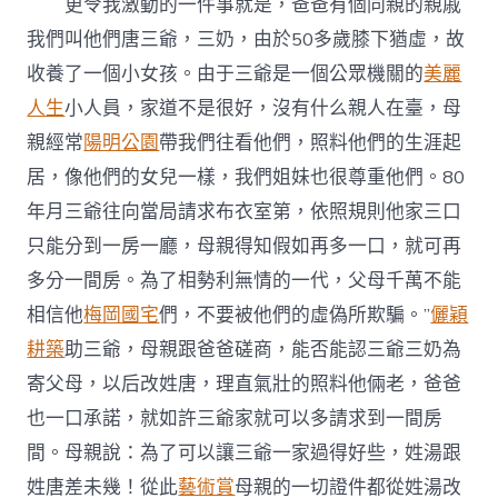
更令我激動的一件事就是，爸爸有個同親的親戚
我們叫他們唐三爺，三奶，由於50多歲膝下猶虛，故
收養了一個小女孩。由于三爺是一個公眾機關的
美麗
人生
小人員，家道不是很好，沒有什么親人在臺，母
親經常
陽明公園
帶我們往看他們，照料他們的生涯起
居，像他們的女兒一樣，我們姐妹也很尊重他們。80
年月三爺往向當局請求布衣室第，依照規則他家三口
只能分到一房一廳，母親得知假如再多一口，就可再
多分一間房。為了相勢利無情的一代，父母千萬不能
相信他
梅岡國宅
們，不要被他們的虛偽所欺騙。”
儷穎
耕築
助三爺，母親跟爸爸磋商，能否能認三爺三奶為
寄父母，以后改姓唐，理直氣壯的照料他倆老，爸爸
也一口承諾，就如許三爺家就可以多請求到一間房
間。母親說：為了可以讓三爺一家過得好些，姓湯跟
姓唐差未幾！從此
藝術賞
母親的一切證件都從姓湯改