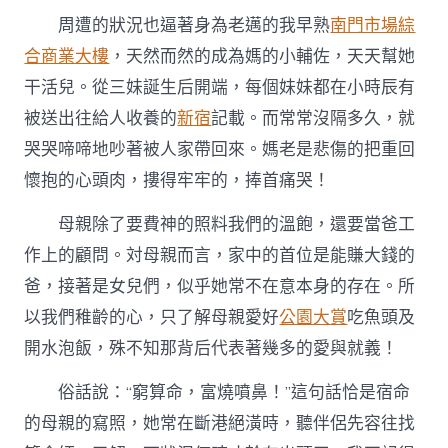
周遭的狀況也逼著身為老邁的我早熟
南門市場綜
合商業大樓
，天然而然的成為媽的小輔佐，天天幫她
干活兒。從三妹誕生后開端，每個妹妹都在小時辰有
被送出往給人收養的
新宿
記載。而常常沒隔多久，就
哭哭啼啼地吵著被人家帶回來。媽老是悲傷的把重回
懷抱的心頭肉，摟得牢牢的，捧首痛哭！
母親除了要費神的照料我們的溫飽，還要當爸工
作上的顧問。対母親而言，家中的首位是能賺大錢的
爸，接著是女兒們，似乎她常不在意本身的存在。所
以我們稚齡的心，只了解母親愛好
公園大賞
吃魚頭及
開水泡飯，殊不知那背后代表著幾多的愛與就義！
俗話說：“窮算命，富燒噴鼻！”這句話恰是宿命
的母親的寫照，她常在斷港絕潢時，聽伴侶先容往找