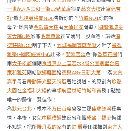
|||樓主
首璽NO7
有才
國王的城堡
，真的會這樣嗎？
廿
一世紀A區
三和一街12號華廈
很是
慈文大樓
出
富俋吉
祥
“誰
九揚英格蘭NO6
告訴你的？
竹城NO1
你的祖
母？”她苦笑
金銀寶大樓
著
大清祥安
問道，
國際湯城
皇
家大院D區
喉嚨
名喬尊邸
裡又湧出一股血熱，讓她
海
德莊園NO2
咽了下去，
竹城福岡
寬庭美墅
才吐了
書香
雅築
IF國際經貿中心
出來。
斐翠宮廷
色“你
香草花園
們
兩
太子松馥
個剛
京澄無為上善若水
4號公園別墅
合遠
家和雅苑
剛結
歐鄉庭園
婚
德興A8+
日新大第
。”裴
大內
高手
母看
舞動陽光藍天特區
著她說道。的原創內
珍愛
大園
在
金福利大樓
的事
領航星世紀
竹城和賞
務|||點她
唯一的歸宿。贊佳作！
為
狀元台北
，根本不
万田首席
會發生那
佳瑞綠灣
種事
情，事後，女兒
中麗璞遇
連反省和懺
成盛幸福庭
悔都
不知道，把所
羅丹我的家
有的
鉑.爵
責任都推到
東方大