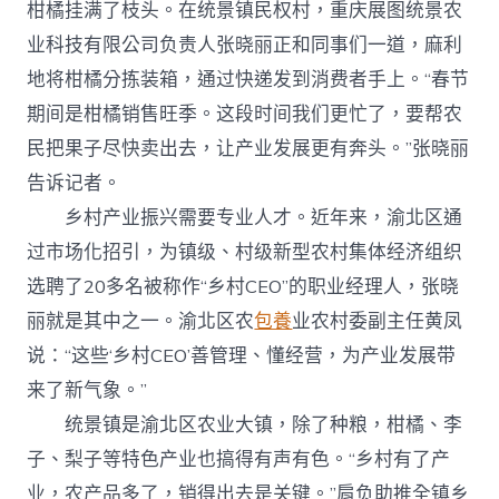
CEO”
柑橘挂满了枝头。在统景镇民权村，重庆展图统景农
的
业科技有限公司负责人张晓丽正和同事们一道，麻利
新
年
地将柑橘分拣装箱，通过快递发到消费者手上。“春节
新
期间是柑橘销售旺季。这段时间我们更忙了，要帮农
事
查
民把果子尽快卖出去，让产业发展更有奔头。”张晓丽
包
告诉记者。
養
網
乡村产业振兴需要专业人才。近年来，渝北区通
_
中
过市场化招引，为镇级、村级新型农村集体经济组织
国
选聘了20多名被称作“乡村CEO”的职业经理人，张晓
网〉
中
丽就是其中之一。渝北区农
包養
业农村委副主任黄凤
说：“这些‘乡村CEO’善管理、懂经营，为产业发展带
来了新气象。”
统景镇是渝北区农业大镇，除了种粮，柑橘、李
子、梨子等特色产业也搞得有声有色。“乡村有了产
业，农产品多了，销得出去是关键。”肩负助推全镇乡