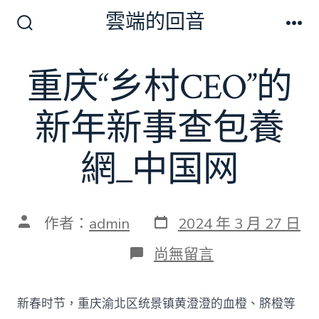
跳
雲端的回音
至
搜
選
尋
單
主
切
重庆“乡村CEO”的
要
換
開
內
關
新年新事查包養
容
網_中国网
發
文
作者：
admin
2024 年 3 月 27 日
表
章
日
作
在
尚無留言
期
者
〈重
庆
“乡
新春时节，重庆渝北区统景镇黄澄澄的血橙、脐橙等
村