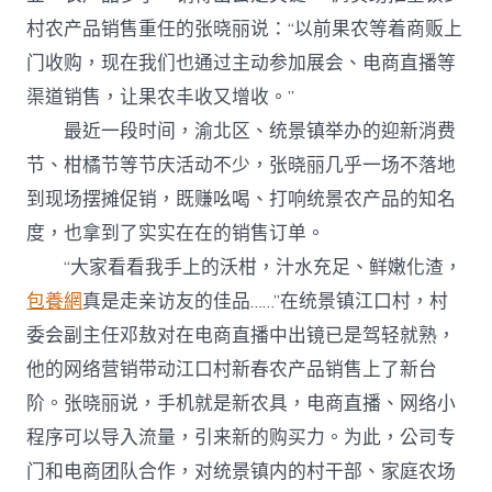
村农产品销售重任的张晓丽说：“以前果农等着商贩上
门收购，现在我们也通过主动参加展会、电商直播等
渠道销售，让果农丰收又增收。”
最近一段时间，渝北区、统景镇举办的迎新消费
节、柑橘节等节庆活动不少，张晓丽几乎一场不落地
到现场摆摊促销，既赚吆喝、打响统景农产品的知名
度，也拿到了实实在在的销售订单。
“大家看看我手上的沃柑，汁水充足、鲜嫩化渣，
包養網
真是走亲访友的佳品……”在统景镇江口村，村
委会副主任邓敖对在电商直播中出镜已是驾轻就熟，
他的网络营销带动江口村新春农产品销售上了新台
阶。张晓丽说，手机就是新农具，电商直播、网络小
程序可以导入流量，引来新的购买力。为此，公司专
门和电商团队合作，对统景镇内的村干部、家庭农场