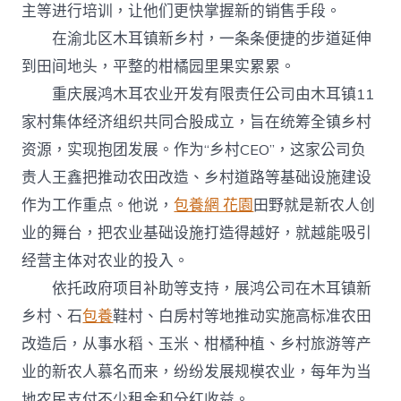
主等进行培训，让他们更快掌握新的销售手段。
在渝北区木耳镇新乡村，一条条便捷的步道延伸
到田间地头，平整的柑橘园里果实累累。
重庆展鸿木耳农业开发有限责任公司由木耳镇11
家村集体经济组织共同合股成立，旨在统筹全镇乡村
资源，实现抱团发展。作为“乡村CEO”，这家公司负
责人王鑫把推动农田改造、乡村道路等基础设施建设
作为工作重点。他说，
包養網 花園
田野就是新农人创
业的舞台，把农业基础设施打造得越好，就越能吸引
经营主体对农业的投入。
依托政府项目补助等支持，展鸿公司在木耳镇新
乡村、石
包養
鞋村、白房村等地推动实施高标准农田
改造后，从事水稻、玉米、柑橘种植、乡村旅游等产
业的新农人慕名而来，纷纷发展规模农业，每年为当
地农民支付不少租金和分红收益。